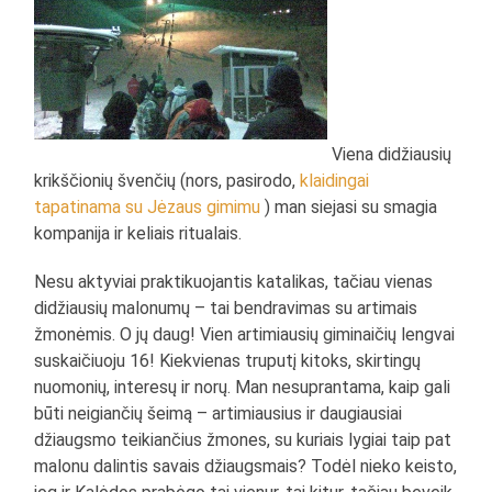
Viena didžiausių
krikščionių švenčių (nors, pasirodo,
klaidingai
tapatinama su Jėzaus gimimu
) man siejasi su smagia
kompanija ir keliais ritualais.
Nesu aktyviai praktikuojantis katalikas, tačiau vienas
didžiausių malonumų – tai bendravimas su artimais
žmonėmis. O jų daug! Vien artimiausių giminaičių lengvai
suskaičiuoju 16! Kiekvienas truputį kitoks, skirtingų
nuomonių, interesų ir norų. Man nesuprantama, kaip gali
būti neigiančių šeimą – artimiausius ir daugiausiai
džiaugsmo teikiančius žmones, su kuriais lygiai taip pat
malonu dalintis savais džiaugsmais? Todėl nieko keisto,