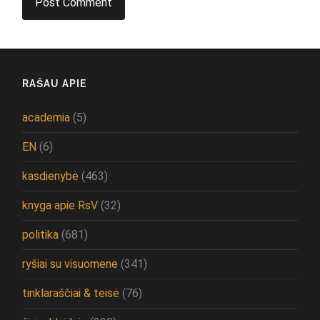
RAŠAU APIE
academia
(5)
EN
(6)
kasdienybė
(463)
knyga apie RsV
(32)
politika
(681)
ryšiai su visuomene
(341)
tinklaraščiai & teisė
(76)