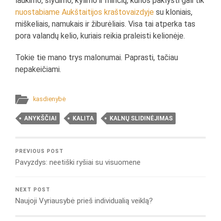
laukimo, slydimo, kylimo ir minčių, kurios paklysti gali tik
nuostabiame Aukštaitijos kraštovaizdyje
su kloniais,
miškeliais, namukais ir žiburėliais. Visa tai atperka tas
pora valandų kelio, kuriais reikia praleisti kelionėje.
Tokie tie mano trys malonumai. Paprasti, tačiau
nepakeičiami.
kasdienybė
ANYKŠČIAI
KALITA
KALNŲ SLIDINĖJIMAS
PREVIOUS POST
Pavyzdys: neetiški ryšiai su visuomene
NEXT POST
Naujoji Vyriausybė prieš individualią veiklą?