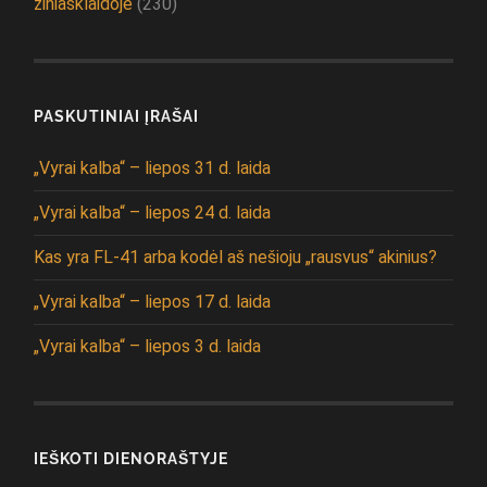
žiniasklaidoje
(230)
PASKUTINIAI ĮRAŠAI
„Vyrai kalba“ – liepos 31 d. laida
„Vyrai kalba“ – liepos 24 d. laida
Kas yra FL-41 arba kodėl aš nešioju „rausvus“ akinius?
„Vyrai kalba“ – liepos 17 d. laida
„Vyrai kalba“ – liepos 3 d. laida
IEŠKOTI DIENORAŠTYJE