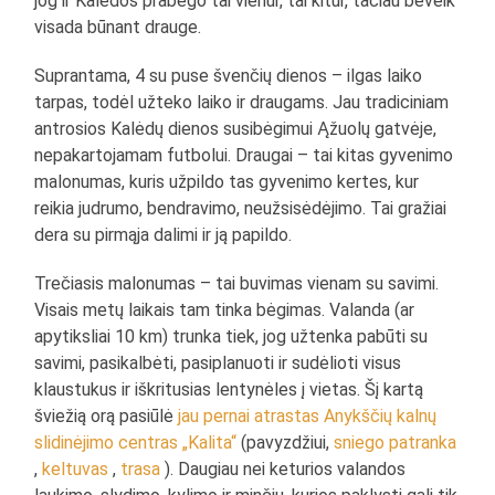
jog ir Kalėdos prabėgo tai vienur, tai kitur, tačiau beveik
visada būnant drauge.
Suprantama, 4 su puse švenčių dienos – ilgas laiko
tarpas, todėl užteko laiko ir draugams. Jau tradiciniam
antrosios Kalėdų dienos susibėgimui Ąžuolų gatvėje,
nepakartojamam futbolui. Draugai – tai kitas gyvenimo
malonumas, kuris užpildo tas gyvenimo kertes, kur
reikia judrumo, bendravimo, neužsisėdėjimo. Tai gražiai
dera su pirmąja dalimi ir ją papildo.
Trečiasis malonumas – tai buvimas vienam su savimi.
Visais metų laikais tam tinka bėgimas. Valanda (ar
apytiksliai 10 km) trunka tiek, jog užtenka pabūti su
savimi, pasikalbėti, pasiplanuoti ir sudėlioti visus
klaustukus ir iškritusias lentynėles į vietas. Šį kartą
šviežią orą pasiūlė
jau pernai atrastas
Anykščių kalnų
slidinėjimo centras „Kalita“
(pavyzdžiui,
sniego patranka
,
keltuvas
,
trasa
). Daugiau nei keturios valandos