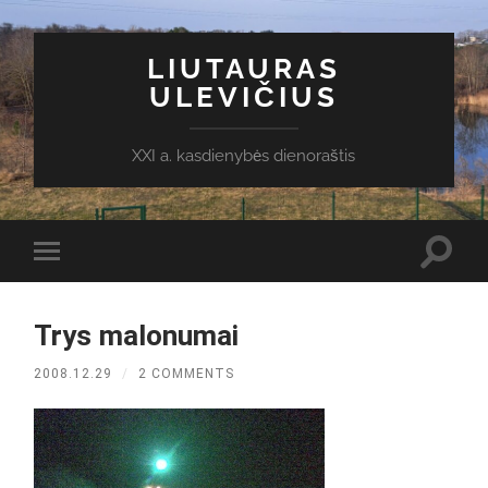
LIUTAURAS
ULEVIČIUS
XXI a. kasdienybės dienoraštis
Toggl
Toggle
search
mobile
field
menu
Trys malonumai
2008.12.29
/
2 COMMENTS