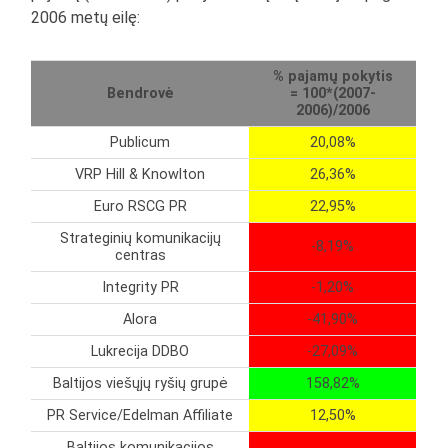
2006 metų eilę:
% pajamų pokytis
Bendrovė
= 100*(2007-
2006)/2006
Publicum
20,08%
VRP Hill & Knowlton
26,36%
Euro RSCG PR
22,95%
Strateginių komunikacijų
-8,19%
centras
Integrity PR
-1,20%
Alora
-41,90%
Lukrecija DDBO
-27,09%
Baltijos viešųjų ryšių grupė
158,82%
PR Service/Edelman Affiliate
12,50%
Baltijos komunikacijos