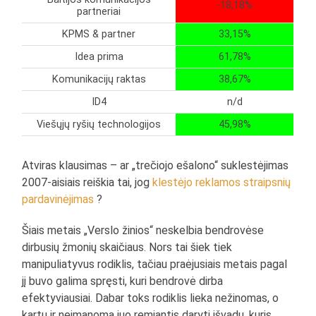
-18,18%
partneriai
KPMS & partner
33,15%
Idea prima
61,78%
Komunikacijų raktas
38,67%
ID4
n/d
Viešųjų ryšių technologijos
45,98%
Atviras klausimas – ar „trečiojo ešalono“ suklestėjimas
2007-aisiais reiškia tai, jog
klestėjo reklamos straipsnių
pardavinėjimas
?
Šiais metais „Verslo žinios“ neskelbia bendrovėse
dirbusių žmonių skaičiaus. Nors tai šiek tiek
manipuliatyvus rodiklis, tačiau praėjusiais metais pagal
jį buvo galima spręsti, kuri bendrovė dirba
efektyviausiai. Dabar toks rodiklis lieka nežinomas, o
kartu ir neįmanoma juo remiantis daryti išvadų, kuris