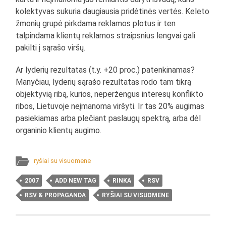
kolektyvas sukuria daugiausia pridėtinės vertės. Keleto
žmonių grupė pirkdama reklamos plotus ir ten
talpindama klientų reklamos straipsnius lengvai gali
pakilti į sąrašo viršų.
Ar lyderių rezultatas (t.y. +20 proc.) patenkinamas?
Manyčiau, lyderių sąrašo rezultatas rodo tam tikrą
objektyvią ribą, kurios, neperžengus interesų konflikto
ribos, Lietuvoje neįmanoma viršyti. Ir tas 20% augimas
pasiekiamas arba plečiant paslaugų spektrą, arba dėl
organinio klientų augimo.
ryšiai su visuomene
2007
ADD NEW TAG
RINKA
RSV
RSV & PROPAGANDA
RYŠIAI SU VISUOMENE