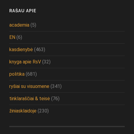
RAŠAU APIE
academia
(5)
EN
(6)
kasdienybė
(463)
knyga apie RsV
(32)
politika
(681)
ryšiai su visuomene
(341)
tinklaraščiai & teisė
(76)
žiniasklaidoje
(230)