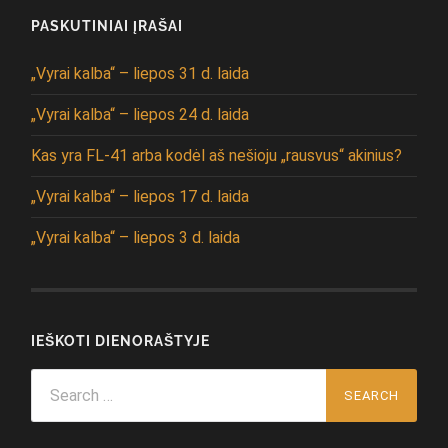
PASKUTINIAI ĮRAŠAI
„Vyrai kalba“ – liepos 31 d. laida
„Vyrai kalba“ – liepos 24 d. laida
Kas yra FL-41 arba kodėl aš nešioju „rausvus“ akinius?
„Vyrai kalba“ – liepos 17 d. laida
„Vyrai kalba“ – liepos 3 d. laida
IEŠKOTI DIENORAŠTYJE
Search
for: