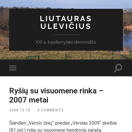
LIUTAURAS
ULEVIČIUS
XXI a. kasdienybės dienoraštis
Toggl
Toggle
search
mobile
field
menu
Ryšių su visuomene rinka –
2007 metai
2008.12.18
/
0 COMMENTS
Šiandien „Verslo žinių“ priedas „Verslas 2009“ skelbia
(81 psl.) ryšių su visuomene bendrovių sąrašą,