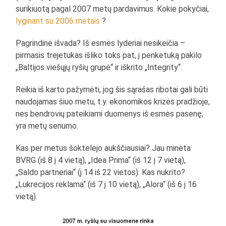
surikiuotą pagal 2007 metų pardavimus. Kokie pokyčiai,
lyginant su 2006 metais
?
Pagrindinė išvada? Iš esmės lyderiai nesikeičia –
pirmasis trejetukas išliko toks pat, į penketuką pakilo
„Baltijos viešųjų ryšių grupė“ ir iškrito „Integrity“.
Reikia iš karto pažymėti, jog šis sąrašas ribotai gali būti
naudojamas šiuo metu, t.y. ekonomikos krizės pradžioje,
nes bendrovių pateikiami duomenys iš esmės pasenę,
yra metų senumo.
Kas per metus šoktelėjo aukščiausiai? Jau minėta
BVRG (iš 8 į 4 vietą), „Idea Prima“ (iš 12 į 7 vietą),
„Saldo partneriai“ (į 14 iš 22 vietos). Kas nukrito?
„Lukrecijos reklama“ (iš 7 į 10 vietą), „Alora“ (iš 6 į 16
vietą).