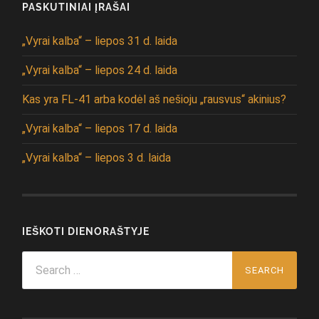
PASKUTINIAI ĮRAŠAI
„Vyrai kalba“ – liepos 31 d. laida
„Vyrai kalba“ – liepos 24 d. laida
Kas yra FL-41 arba kodėl aš nešioju „rausvus“ akinius?
„Vyrai kalba“ – liepos 17 d. laida
„Vyrai kalba“ – liepos 3 d. laida
IEŠKOTI DIENORAŠTYJE
Search
for: