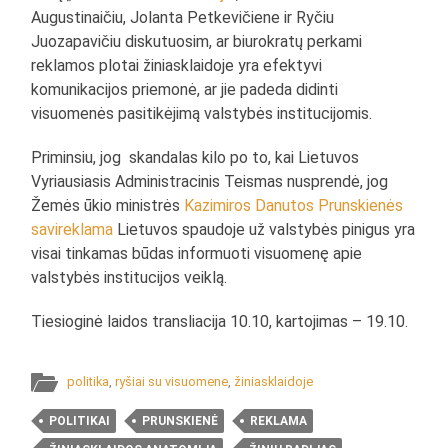
Augustinaičiu, Jolanta Petkevičiene ir Ryčiu
Juozapavičiu diskutuosim, ar biurokratų perkami
reklamos plotai žiniasklaidoje yra efektyvi
komunikacijos priemonė, ar jie padeda didinti
visuomenės pasitikėjimą valstybės institucijomis.
Priminsiu, jog skandalas kilo po to, kai Lietuvos
Vyriausiasis Administracinis Teismas nusprendė, jog
Žemės ūkio ministrės
Kazimiros Danutos Prunskienės
savireklama
Lietuvos spaudoje už valstybės pinigus yra
visai tinkamas būdas informuoti visuomenę apie
valstybės institucijos veiklą.
Tiesioginė laidos transliacija 10.10, kartojimas – 19.10.
politika
,
ryšiai su visuomene
,
žiniasklaidoje
POLITIKAI
PRUNSKIENĖ
REKLAMA