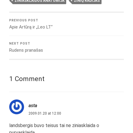
ŽINIASKLAIDOS ANATOMIJA
ŽINIŲ RADIJAS
PREVIOUS POST
Apie Artūrą ir „Leo LT“
NEXT POST
Rudens pranašas
1 Comment
asta
2009.01.20 at 12:00
landsbergis buvo teisus tai ne ziniasklaida o
purvasklaida