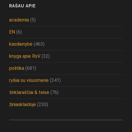
RAŠAU APIE
academia
(5)
EN
(6)
kasdienybė
(463)
knyga apie RsV
(32)
politika
(681)
ryšiai su visuomene
(341)
tinklaraščiai & teisė
(76)
žiniasklaidoje
(230)