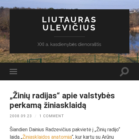
LIUTAURAS
ULEVIČIUS
XXI a. kasdienybės dienoraštis
Toggl
Toggle
search
mobile
field
menu
„Žinių radijas“ apie valstybės
perkamą žiniasklaidą
2008.09.23
/
1 COMMENT
Šiandien Dainius Radzevičius pakvietė į „Žinių radijo“
laidą „
Žiniasklaidos anatomija
“, kur kartu su Arūnu