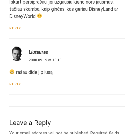
Iškart persiprašau, jei užgausiu kieno nors jausmus,
tačiau skamba, kaip ginčas, kas geriau DisneyLand ar
DisneyWorld
REPLY
Liutauras
2008.09.19 at 13:13
rašau didelį pliusą
REPLY
Leave a Reply
Your email address will not be published.
Required fields