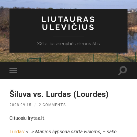
LIUTAURAS
ULEVIČIUS
XXI a. kasdienybės dienoraštis
Toggl
Toggle
search
mobile
field
menu
Šiluva vs. Lurdas (Lourdes)
2008.09.15
/
2 COMMENTS
Cituosiu lrytas.lt.
Lurdas
:
<…> Marijos šypsena skirta visiems, – sakė