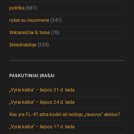
politika
(681)
ryšiai su visuomene
(341)
tinklaraščiai & teisė
(76)
žiniasklaidoje
(230)
PASKUTINIAI ĮRAŠAI
„Vyrai kalba“ – liepos 31 d. laida
„Vyrai kalba“ – liepos 24 d. laida
Kas yra FL-41 arba kodėl aš nešioju „rausvus“ akinius?
„Vyrai kalba“ – liepos 17 d. laida