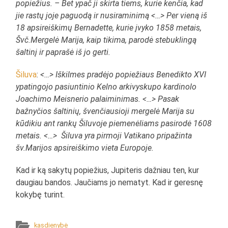
popiežius. – Bet ypač ji skirta tiems, kurie kenčia, kad
jie rastų joje paguodą ir nusiraminimą <…> Per vieną iš
18 apsireiškimų Bernadette, kurie įvyko 1858 metais,
Švč.Mergelė Marija, kaip tikima, parodė stebuklingą
šaltinį ir paprašė iš jo gerti.
Šiluva
:
<…> Iškilmes pradėjo popiežiaus Benedikto XVI
ypatingojo pasiuntinio Kelno arkivyskupo kardinolo
Joachimo Meisnerio palaiminimas. <…> Pasak
bažnyčios šaltinių, švenčiausioji mergelė Marija su
kūdikiu ant rankų Šiluvoje piemenėliams pasirodė 1608
metais. <…> Šiluva yra pirmoji Vatikano pripažinta
šv.Marijos apsireiškimo vieta Europoje.
Kad ir ką sakytų popiežius, Jupiteris dažniau ten, kur
daugiau bandos. Jaučiams jo nematyt. Kad ir geresnę
kokybę turint.
kasdienybė