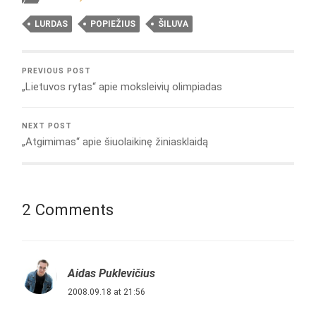
LURDAS
POPIEŽIUS
ŠILUVA
PREVIOUS POST
„Lietuvos rytas“ apie moksleivių olimpiadas
NEXT POST
„Atgimimas“ apie šiuolaikinę žiniasklaidą
2 Comments
Aidas Puklevičius
2008.09.18 at 21:56