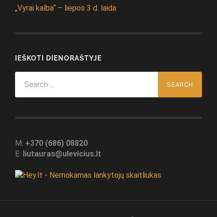
„Vyrai kalba“ – liepos 3 d. laida
IEŠKOTI DIENORAŠTYJE
Search
for:
M:
+370 (686) 08820
E:
liutauras@ulevicius.lt