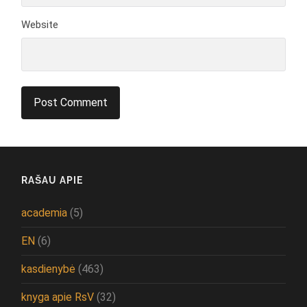
Website
RAŠAU APIE
academia
(5)
EN
(6)
kasdienybė
(463)
knyga apie RsV
(32)