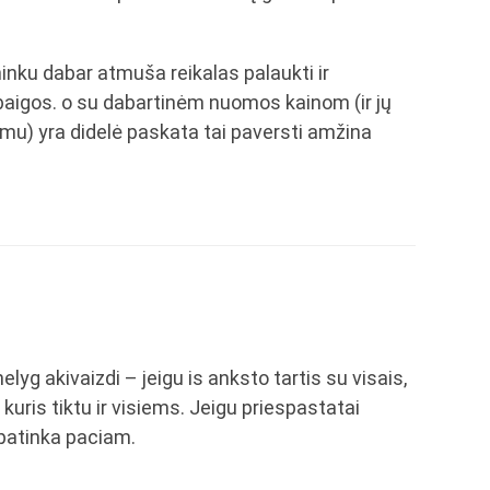
ninku dabar atmuša reikalas palaukti ir
baigos. o su dabartinėm nuomos kainom (ir jų
imu) yra didelė paskata tai paversti amžina
lyg akivaizdi – jeigu is anksto tartis su visais,
a kuris tiktu ir visiems. Jeigu priespastatai
s patinka paciam.