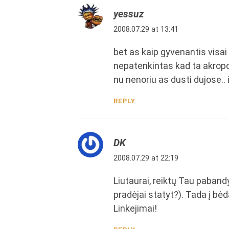
yessuz
2008.07.29 at 13:41
bet as kaip gyvenantis visai s
nepatenkintas kad ta akropo
nu nenoriu as dusti dujose.. 
REPLY
DK
2008.07.29 at 22:19
Liutaurai, reiktų Tau paband
pradėjai statyt?). Tada į bėd
Linkejimai!