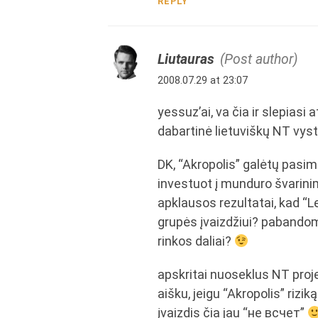
REPLY
Liutauras
(Post author)
2008.07.29 at 23:07
yessuz’ai, va čia ir slepiasi
dabartinė lietuviškų NT vys
DK, “Akropolis” galėtų pasim
investuot į munduro švarinim
apklausos rezultatai, kad “L
grupės įvaizdžiui? pabandom
rinkos daliai?
apskritai nuoseklus NT proj
aišku, jeigu “Akropolis” rizi
įvaizdis čia jau “не всчет”