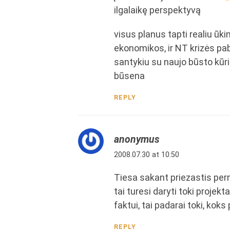
ilgalaikę perspektyvą
visus planus tapti realiu ūki
ekonomikos, ir NT krizės pa
santykiu su naujo būsto kūr
būsena
REPLY
anonymus
2008.07.30 at 10:50
Tiesa sakant priezastis perne
tai turesi daryti toki projekt
faktui, tai padarai toki, kok
REPLY