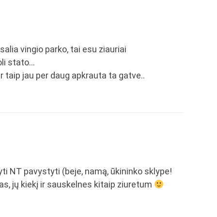
alia vingio parko, tai esu ziauriai
li stato…
ir taip jau per daug apkrauta ta gatve..
yti NT pavystyti (beje, namą, ūkininko sklype!
as, jų kiekį ir sauskelnes kitaip ziuretum