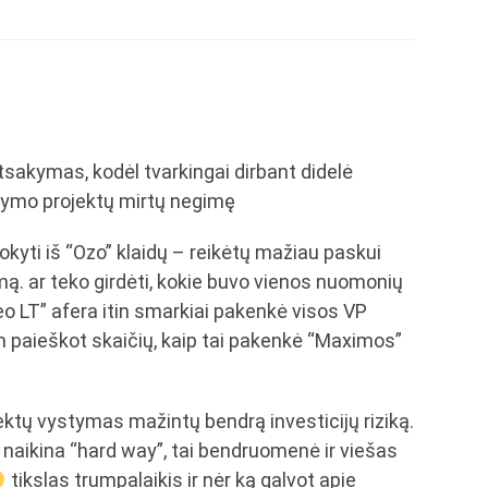
 atsakymas, kodėl tvarkingai dirbant didelė
tymo projektų mirtų negimę
okyti iš “Ozo” klaidų – reikėtų mažiau paskui
ą. ar teko girdėti, kokie buvo vienos nuomonių
eo LT” afera itin smarkiai pakenkė visos VP
 paieškot skaičių, kaip tai pakenkė “Maximos”
ektų vystymas mažintų bendrą investicijų riziką.
ką naikina “hard way”, tai bendruomenė ir viešas
tikslas trumpalaikis ir nėr ką galvot apie