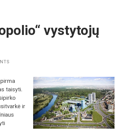
opolio“ vystytojų
ENTS
 pirma
s taisyti.
sipirko
sitvarkė ir
lniaus
yti