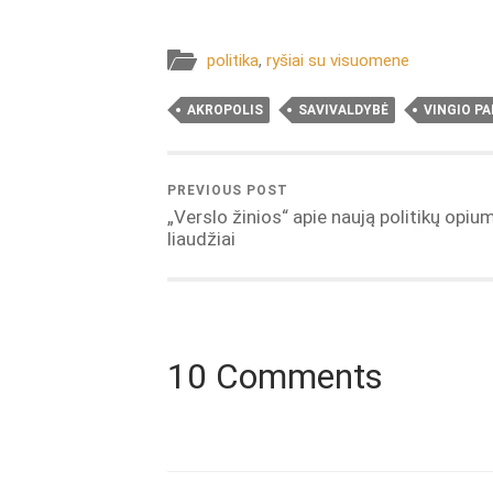
politika
,
ryšiai su visuomene
AKROPOLIS
SAVIVALDYBĖ
VINGIO P
PREVIOUS POST
„Verslo žinios“ apie naują politikų opiu
liaudžiai
10 Comments