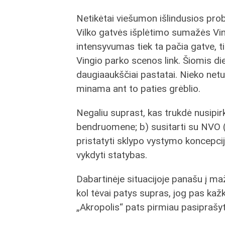
Netikėtai viešumon išlindusios pro
Vilko gatvės išplėtimo sumažės Vin
intensyvumas tiek ta pačia gatve, t
Vingio parko scenos link. Šiomis di
daugiaaukščiai pastatai. Nieko netur
minama ant to paties grėblio.
Negaliu suprast, kas trukdė nusipirk
bendruomene; b) susitarti su NVO (p
pristatyti sklypo vystymo koncepcij
vykdyti statybas.
Dabartinėje situacijoje panašu į mažą
kol tėvai patys supras, jog pas kaž
„Akropolis“ pats pirmiau pasipraš