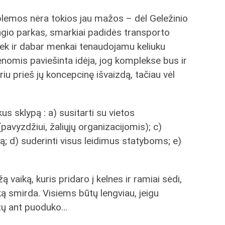
blemos nėra tokios jau mažos – dėl Geležinio
gio parkas, smarkiai padidės transporto
iek ir dabar menkai tenaudojamu keliuku
enomis paviešinta idėja, jog komplekse bus ir
iu prieš jų koncepcinę išvaizdą, tačiau vėl
us sklypą : a) susitarti su vietos
avyzdžiui, žaliųjų organizacijomis); c)
ą; d) suderinti visus leidimus statyboms; e)
 vaiką, kuris pridaro į kelnes ir ramiai sėdi,
ką smirda. Visiems būtų lengviau, jeigu
ytų ant puoduko…