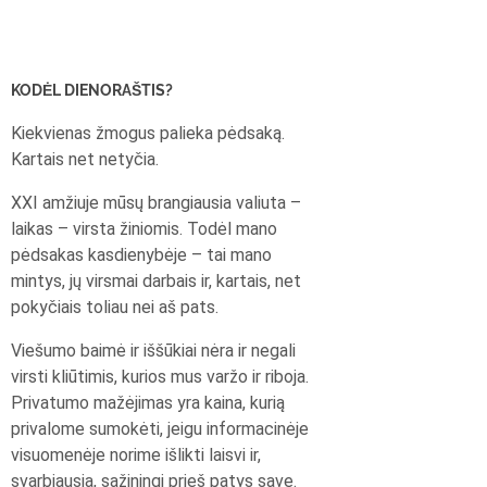
KODĖL DIENORAŠTIS?
Kiekvienas žmogus palieka pėdsaką.
Kartais net netyčia.
XXI amžiuje mūsų brangiausia valiuta –
laikas – virsta žiniomis. Todėl mano
pėdsakas kasdienybėje – tai mano
mintys, jų virsmai darbais ir, kartais, net
pokyčiais toliau nei aš pats.
Viešumo baimė ir iššūkiai nėra ir negali
virsti kliūtimis, kurios mus varžo ir riboja.
Privatumo mažėjimas yra kaina, kurią
privalome sumokėti, jeigu informacinėje
visuomenėje norime išlikti laisvi ir,
svarbiausia, sąžiningi prieš patys save.