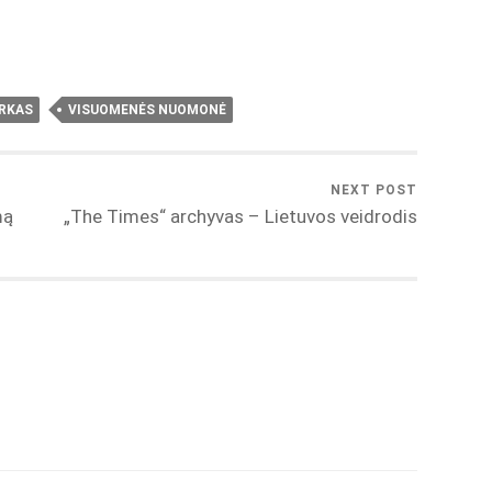
ARKAS
VISUOMENĖS NUOMONĖ
NEXT POST
mą
„The Times“ archyvas – Lietuvos veidrodis