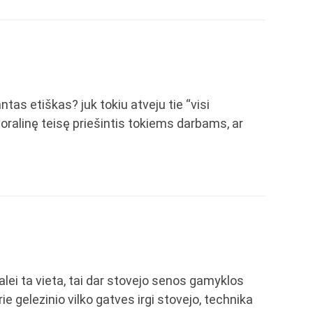
tas etiškas? juk tokiu atveju tie “visi
moralinę teisę priešintis tokiems darbams, ar
alei ta vieta, tai dar stovejo senos gamyklos
rie gelezinio vilko gatves irgi stovejo, technika