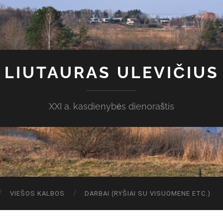
LIUTAURAS ULEVIČIUS
XXI a. kasdienybės dienoraštis
VIEŠOS KALBOS
DARBAI (RYŠIAI SU VISUOMENE ETC.)