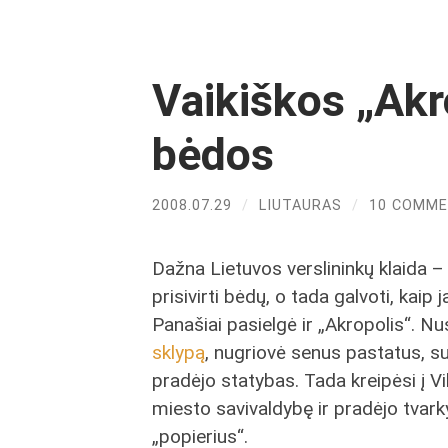
Vaikiškos „Akr
bėdos
2008.07.29
/
LIUTAURAS
/
10 COMM
Dažna Lietuvos verslininkų klaida –
prisivirti bėdų, o tada galvoti, kaip ja
Panašiai pasielgė ir „Akropolis“. Nu
sklypą
, nugriovė senus pastatus, su
pradėjo statybas. Tada kreipėsi į Vi
miesto savivaldybę ir pradėjo tvark
„popierius“.