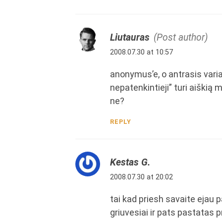
Liutauras
(Post author)
2008.07.30 at 10:57
anonymus’e, o antrasis varian
nepatenkintieji” turi aiškią 
ne?
REPLY
Kestas G.
2008.07.30 at 20:02
tai kad priesh savaite ejau p
griuvesiai ir pats pastatas p