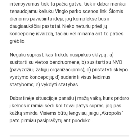
intensyvumas tiek ta pačia gatve, tiek ir dabar menkai
tenaudojamu keliuku Vingio parko scenos link. Šiomis
dienomis paviešinta idėja, jog komplekse bus ir
daugiaaukščiai pastatai. Nieko neturiu prieš jų
koncepcinę išvaizdą, tačiau vėl minama ant to paties
grėblio.
Negaliu suprast, kas trukdė nusipirkus sklypą : a)
susitarti su vietos bendruomene; b) susitarti su NVO
(pavyzdžiui, žaliųjų organizacijomis); c) pristatyti sklypo
vystymo koncepciją; d) suderinti visus leidimus
statyboms; e) vykdyti statybas.
Dabartinėje situacijoje panašu į mažą vaiką, kuris pridaro
į kelnes ir ramiai sėdi, kol tėvai patys supras, jog pas
kažką smirda. Visiems būtų lengviau, jeigu „Akropolis“
pats pirmiau pasiprašytų ant puoduko…