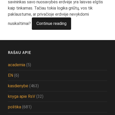
savininkas savo nuosavybės erdvėje yra laisvas elgtis
kaip tinkamas. Tačiau tokia logika griūtų, vos tik
paklaustume, ar privačioje erdvėje nevykdomi
nusikaltimai?
Continue reading
RAŠAU APIE
academia
(5)
EN
(6)
kasdienybė
(463)
knyga apie RsV
(32)
politika
(681)