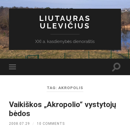
LIUTAURAS
ULEVIČIUS
XXI a. kasdienybės dienoraštis
Toggl
Toggle
search
mobile
field
menu
TAG:
AKROPOLIS
Vaikiškos „Akropolio“ vystytojų
bėdos
2008.07.29
/
10 COMMENTS