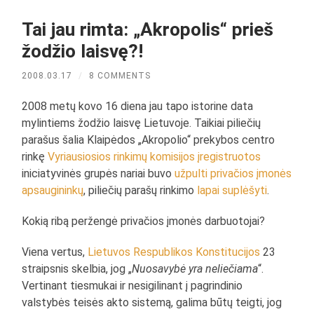
Tai jau rimta: „Akropolis“ prieš
žodžio laisvę?!
2008.03.17
/
8 COMMENTS
2008 metų kovo 16 diena jau tapo istorine data
mylintiems žodžio laisvę Lietuvoje. Taikiai piliečių
parašus šalia Klaipėdos „Akropolio“ prekybos centro
rinkę
Vyriausiosios rinkimų komisijos įregistruotos
iniciatyvinės grupės nariai buvo
užpulti privačios įmonės
apsaugininkų
, piliečių parašų rinkimo
lapai suplėšyti
.
Kokią ribą peržengė privačios įmonės darbuotojai?
Viena vertus,
Lietuvos Respublikos Konstitucijos
23
straipsnis skelbia, jog „
Nuosavybė yra neliečiama
“.
Vertinant tiesmukai ir nesigilinant į pagrindinio
valstybės teisės akto sistemą, galima būtų teigti, jog