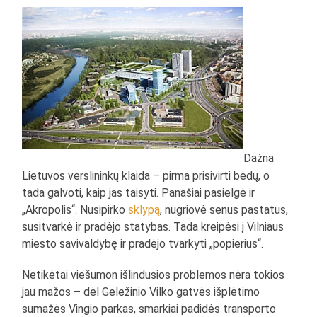
Dažna
Lietuvos verslininkų klaida – pirma prisivirti bėdų, o
tada galvoti, kaip jas taisyti. Panašiai pasielgė ir
„Akropolis“. Nusipirko
sklypą
, nugriovė senus pastatus,
susitvarkė ir pradėjo statybas. Tada kreipėsi į Vilniaus
miesto savivaldybę ir pradėjo tvarkyti „popierius“.
Netikėtai viešumon išlindusios problemos nėra tokios
jau mažos – dėl Geležinio Vilko gatvės išplėtimo
sumažės Vingio parkas, smarkiai padidės transporto