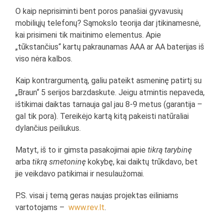
O kaip neprisiminti bent poros panašiai gyvavusių
mobiliųjų telefonų? Sąmokslo teorija dar įtikinamesnė,
kai prisimeni tik maitinimo elementus. Apie
„tūkstančius“ kartų pakraunamas AAA ar AA baterijas iš
viso nėra kalbos.
Kaip kontrargumentą, galiu pateikt asmeninę patirtį su
„Braun“ 5 serijos barzdaskute. Jeigu atmintis nepaveda,
ištikimai daiktas tarnauja gal jau 8-9 metus (garantija –
gal tik pora). Tereikėjo kartą kitą pakeisti natūraliai
dylančius peiliukus.
Matyt, iš to ir gimsta pasakojimai apie
tikrą tarybinę
arba
tikrą smetoninę
kokybę, kai daiktų trūkdavo, bet
jie veikdavo patikimai ir nesulaužomai.
P.S. visai į temą geras naujas projektas eiliniams
vartotojams –
www.rev.lt
.