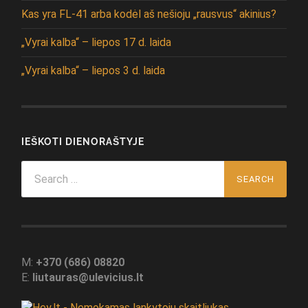
Kas yra FL-41 arba kodėl aš nešioju „rausvus“ akinius?
„Vyrai kalba“ – liepos 17 d. laida
„Vyrai kalba“ – liepos 3 d. laida
IEŠKOTI DIENORAŠTYJE
Search
for:
M:
+370 (686) 08820
E:
liutauras@ulevicius.lt