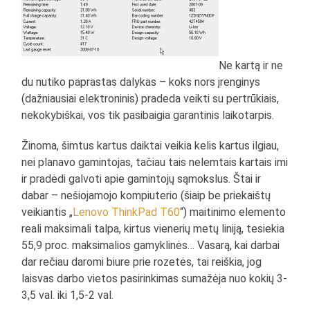
Ne kartą ir ne
du nutiko paprastas dalykas – koks nors įrenginys
(dažniausiai elektroninis) pradeda veikti su pertrūkiais,
nekokybiškai, vos tik pasibaigia garantinis laikotarpis.
Žinoma, šimtus kartus daiktai veikia kelis kartus ilgiau,
nei planavo gamintojas, tačiau tais nelemtais kartais imi
ir pradėdi galvoti apie gamintojų sąmokslus. Štai ir
dabar – nešiojamojo kompiuterio (šiaip be priekaištų
veikiantis „
Lenovo ThinkPad T60
“) maitinimo elemento
reali maksimali talpa, kirtus vienerių metų liniją, tesiekia
55,9 proc. maksimalios gamyklinės… Vasarą, kai darbai
dar rečiau daromi biure prie rozetės, tai reiškia, jog
laisvas darbo vietos pasirinkimas sumažėja nuo kokių 3-
3,5 val. iki 1,5-2 val.