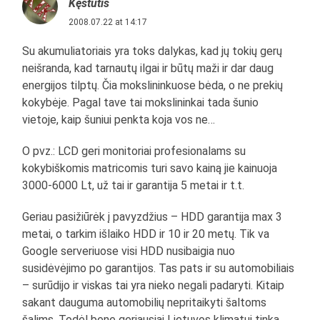
Kęstutis
2008.07.22 at 14:17
Su akumuliatoriais yra toks dalykas, kad jų tokių gerų
neišranda, kad tarnautų ilgai ir būtų maži ir dar daug
energijos tilptų. Čia mokslininkuose bėda, o ne prekių
kokybėje. Pagal tave tai mokslininkai tada šunio
vietoje, kaip šuniui penkta koja vos ne…
O pvz.: LCD geri monitoriai profesionalams su
kokybiškomis matricomis turi savo kainą jie kainuoja
3000-6000 Lt, už tai ir garantija 5 metai ir t.t.
Geriau pasižiūrėk į pavyzdžius – HDD garantija max 3
metai, o tarkim išlaiko HDD ir 10 ir 20 metų. Tik va
Google serveriuose visi HDD nusibaigia nuo
susidėvėjimo po garantijos. Tas pats ir su automobiliais
– surūdijo ir viskas tai yra nieko negali padaryti. Kitaip
sakant dauguma automobilių nepritaikyti šaltoms
šalims. Todėl bene geriausiai Lietuvos klimatui tinka