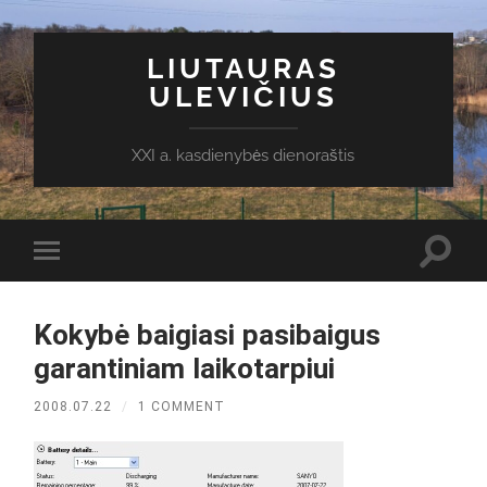
LIUTAURAS
ULEVIČIUS
XXI a. kasdienybės dienoraštis
Toggl
Toggle
search
mobile
field
menu
Kokybė baigiasi pasibaigus
garantiniam laikotarpiui
2008.07.22
/
1 COMMENT