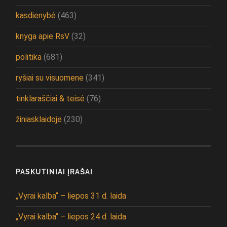
kasdienybė
(463)
knyga apie RsV
(32)
politika
(681)
ryšiai su visuomene
(341)
tinklaraščiai & teisė
(76)
žiniasklaidoje
(230)
PASKUTINIAI ĮRAŠAI
„Vyrai kalba“ – liepos 31 d. laida
„Vyrai kalba“ – liepos 24 d. laida