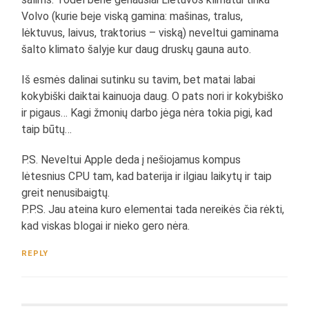
Volvo (kurie beje viską gamina: mašinas, tralus,
lėktuvus, laivus, traktorius – viską) neveltui gaminama
šalto klimato šalyje kur daug druskų gauna auto.
Iš esmės dalinai sutinku su tavim, bet matai labai
kokybiški daiktai kainuoja daug. O pats nori ir kokybiško
ir pigaus… Kagi žmonių darbo jėga nėra tokia pigi, kad
taip būtų…
P.S. Neveltui Apple deda į nešiojamus kompus
lėtesnius CPU tam, kad baterija ir ilgiau laikytų ir taip
greit nenusibaigtų.
P.P.S. Jau ateina kuro elementai tada nereikės čia rėkti,
kad viskas blogai ir nieko gero nėra.
REPLY