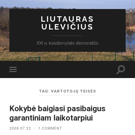
LIUTAURAS
ULEVIČIUS
XXI a. kasdienybės dienoraštis
Toggl
Toggle
search
mobile
field
menu
TAG:
VARTOTOJŲ TEISĖS
Kokybė baigiasi pasibaigus
garantiniam laikotarpiui
2008.07.22
/
1 COMMENT