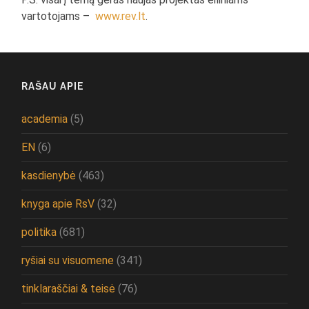
vartotojams –
www.rev.lt
.
RAŠAU APIE
academia
(5)
EN
(6)
kasdienybė
(463)
knyga apie RsV
(32)
politika
(681)
ryšiai su visuomene
(341)
tinklaraščiai & teisė
(76)