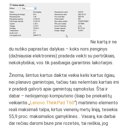
Ne kartą ir ne
du nutiko paprastas dalykas – koks nors įrenginys
(dažniausiai elektroninis) pradeda veikti su pertrūkiais,
nekokybiškai, vos tik pasibaigia garantinis laikotarpis.
Žinoma, šimtus kartus daiktai veikia kelis kartus ilgiau,
nei planavo gamintojas, tačiau tais nelemtais kartais imi
ir pradėdi galvoti apie gamintojų sąmokslus. Štai ir
dabar – nešiojamojo kompiuterio (šiaip be priekaištų
veikiantis „
Lenovo ThinkPad T60
“) maitinimo elemento
reali maksimali talpa, kirtus vienerių metų liniją, tesiekia
55,9 proc. maksimalios gamyklinės… Vasarą, kai darbai
dar rečiau daromi biure prie rozetės, tai reiškia, jog