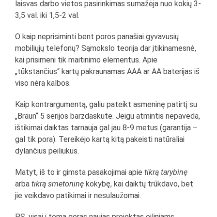
laisvas darbo vietos pasirinkimas sumažėja nuo kokių 3-
3,5 val. iki 1,5-2 val.
O kaip neprisiminti bent poros panašiai gyvavusių
mobiliųjų telefonų? Sąmokslo teorija dar įtikinamesnė,
kai prisimeni tik maitinimo elementus. Apie
„tūkstančius“ kartų pakraunamas AAA ar AA baterijas iš
viso nėra kalbos.
Kaip kontrargumentą, galiu pateikt asmeninę patirtį su
„Braun“ 5 serijos barzdaskute. Jeigu atmintis nepaveda,
ištikimai daiktas tarnauja gal jau 8-9 metus (garantija –
gal tik pora). Tereikėjo kartą kitą pakeisti natūraliai
dylančius peiliukus.
Matyt, iš to ir gimsta pasakojimai apie
tikrą tarybinę
arba
tikrą smetoninę
kokybę, kai daiktų trūkdavo, bet
jie veikdavo patikimai ir nesulaužomai.
P.S. visai į temą geras naujas projektas eiliniams