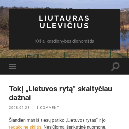
LIUTAURAS
ULEVIČIUS
XXI a. kasdienybės dienoraštis
Toggl
Toggle
search
mobile
field
menu
Tokį „Lietuvos rytą“ skaityčiau
dažnai
2008.05.23
/
1 COMMENT
Šiandien man iš tiesų patiko „Lietuvos rytas“ ir jo
redakcinė skiltis
. Nesiūloma išankstinė nuomonė,