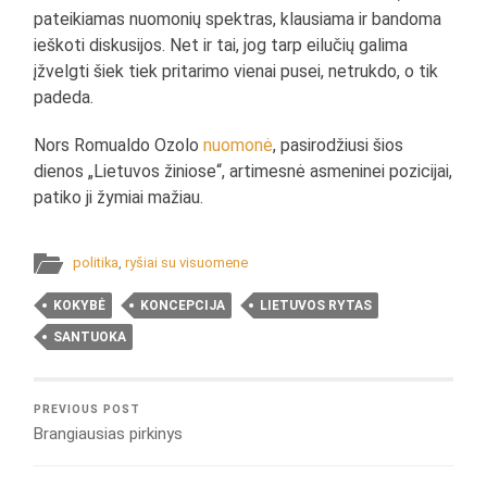
pateikiamas nuomonių spektras, klausiama ir bandoma
ieškoti diskusijos. Net ir tai, jog tarp eilučių galima
įžvelgti šiek tiek pritarimo vienai pusei, netrukdo, o tik
padeda.
Nors Romualdo Ozolo
nuomonė
, pasirodžiusi šios
dienos „Lietuvos žiniose“, artimesnė asmeninei pozicijai,
patiko ji žymiai mažiau.
politika
,
ryšiai su visuomene
KOKYBĖ
KONCEPCIJA
LIETUVOS RYTAS
SANTUOKA
PREVIOUS POST
Brangiausias pirkinys