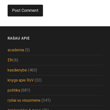
RAŠAU APIE
academia
(5)
EN
(6)
kasdienybė
(463)
knyga apie RsV
(32)
politika
(681)
ryšiai su visuomene
(341)