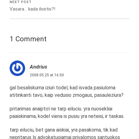
NEXT POST
Vasara… kada ilsėtis?!
1 Comment
Andrius
2008.05.25 at 16:50
gal besaliskuma iziuri todel, kad isvada pasiuloma
atitinkanti tavo, kaip vedusio zmogaus, pasauleziura?
pritarimas anaiptol ne tarp eiluciu. yra nuosekliai
paaiskinama, kodel viena is pusiu yra neteisi, ir taskas.
tarp eiluciu, bet gana aiskiai, yra pasakoma, tik kad
nepritarus ls advokatuojamai privalomos santuokos