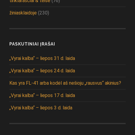
tinklaraščiai & teisė
(76)
žiniasklaidoje
(230)
PASKUTINIAI ĮRAŠAI
„Vyrai kalba“ – liepos 31 d. laida
„Vyrai kalba“ – liepos 24 d. laida
Kas yra FL-41 arba kodėl aš nešioju „rausvus“ akinius?
„Vyrai kalba“ – liepos 17 d. laida
„Vyrai kalba“ – liepos 3 d. laida