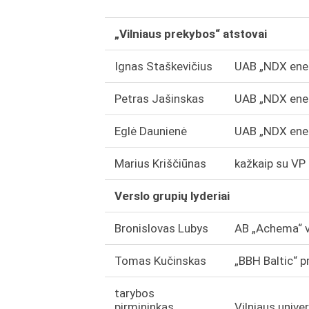
„Vilniaus prekybos“ atstovai
Ignas Staškevičius
UAB „NDX energ
Petras Jašinskas
UAB „NDX energ
Eglė Daunienė
UAB „NDX ener
Marius Kriščiūnas
kažkaip su VP 
Verslo grupių lyderiai
Bronislovas Lubys
AB „Achema“ v
Tomas Kučinskas
„BBH Baltic“ p
tarybos
pirmininkas
Vilniaus unive