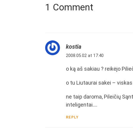
1 Comment
kostia
2008.05.02 at 17:40
o ką aš sakiau ? reikėjo Pili
o tu Liutaurai sakei – viska
ne taip daroma, Pileičių Sąnta
inteligentai….
REPLY