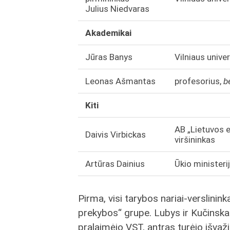
Julius Niedvaras
Akademikai
Jūras Banys
Vilniaus unive
Leonas Ašmantas
profesorius,
b
Kiti
AB „Lietuvos 
Daivis Virbickas
viršininkas
Artūras Dainius
Ūkio ministeri
Pirma, visi tarybos nariai-verslinink
prekybos“ grupe. Lubys ir Kučinska
pralaimėjo VST, antras turėjo išvaž