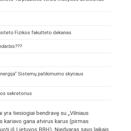
rsiteto Fizikos fakulteto dekanas
edarbis???
energija“ Sistemų patikimumo skyriaus
jos sekretorius
ai yra tiesiogiai bendravę su „Vilniaus
s kariavo gana atvirus karus (pirmas
iuoti iš Lietuvos BBH), Niedvaras savo laikais