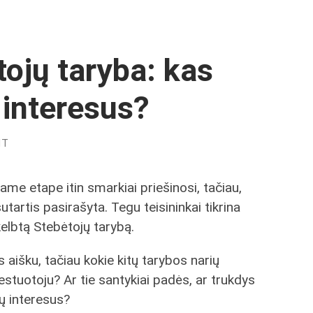
tojų taryba: kas
 interesus?
NT
niame etape itin smarkiai priešinosi, tačiau,
tartis pasirašyta. Tegu teisininkai tikrina
elbtą Stebėtojų tarybą.
 aišku, tačiau kokie kitų tarybos narių
vestuotoju? Ar tie santykiai padės, ar trukdys
ių interesus?