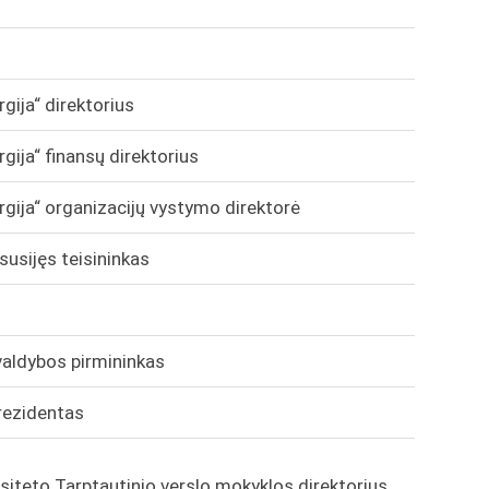
ija“ direktorius
ija“ finansų direktorius
gija“ organizacijų vystymo direktorė
susijęs teisininkas
aldybos pirmininkas
rezidentas
rsiteto Tarptautinio verslo mokyklos direktorius