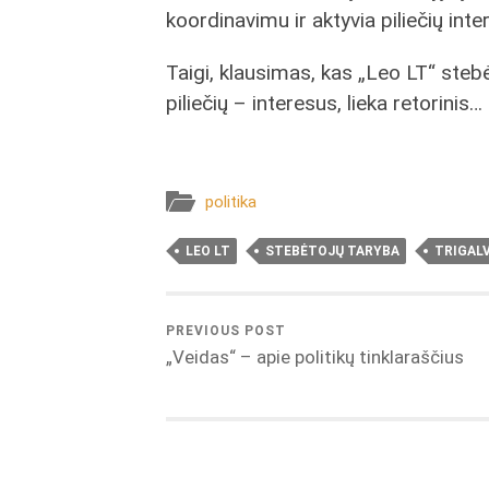
koordinavimu ir aktyvia piliečių inte
Taigi, klausimas, kas „Leo LT“ steb
piliečių – interesus, lieka retorinis…
politika
LEO LT
STEBĖTOJŲ TARYBA
TRIGALV
PREVIOUS POST
„Veidas“ – apie politikų tinklaraščius