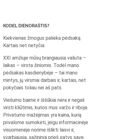
KODĖL DIENORAŠTIS?
Kiekvienas žmogus palieka pėdsaką.
Kartais net netyčia.
XXI amžiuje mūsų brangiausia valiuta –
laikas – virsta žiniomis. Todėl mano
pėdsakas kasdienybėje – tai mano
mintys, jų virsmai darbais ir, kartais, net
pokyčiais toliau nei aš pats.
Viešumo baimė ir iššūkiai nėra ir negali
virsti kliūtimis, kurios mus varžo ir riboja.
Privatumo mažėjimas yra kaina, kurią
privalome sumokėti, jeigu informacinėje
visuomenėje norime išlikti laisvi ir,
svarbiausia, sąžiningi prieš patys save.