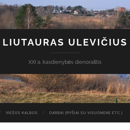
LIUTAURAS ULEVIČIUS
XXI a. kasdienybės dienoraštis
VIEŠOS KALBOS
DARBAI (RYŠIAI SU VISUOMENE ETC.)