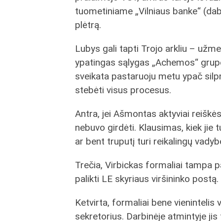
tuometiniame „Vilniaus banke“ (da
plėtrą.
Lubys gali tapti Trojo arkliu – užme
ypatingas sąlygas „Achemos“ grupė
sveikata pastaruoju metu ypač silpna
stebėti visus procesus.
Antra, jei Ašmontas aktyviai reiškės
nebuvo girdėti. Klausimas, kiek jie 
ar bent truputį turi reikalingų vadybo
Trečia, Virbickas formaliai tampa pa
palikti LE skyriaus viršininko postą.
Ketvirta, formaliai bene vienintelis
sekretorius. Darbinėje atmintyje ji