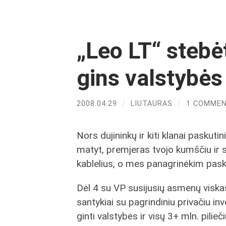
„Leo LT“ stebė
gins valstybės
2008.04.29
/
LIUTAURAS
/
1 COMME
Nors dujininkų ir kiti klanai paskuti
matyt, premjeras tvojo kumščiu ir su
kablelius, o mes panagrinėkim pask
Dėl 4 su VP susijusių asmenų viskas
santykiai su pagrindiniu privačiu in
ginti valstybės ir visų 3+ mln. pilieč