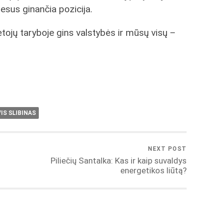
resus ginančia pozicija.
ėtojų taryboje gins valstybės ir mūsų visų –
IS SLIBINAS
NEXT POST
Piliečių Santalka: Kas ir kaip suvaldys
energetikos liūtą?