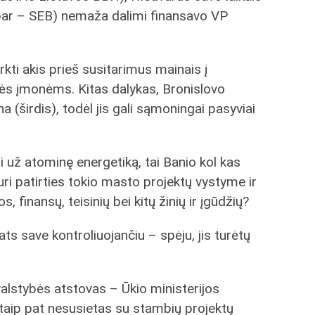
bar – SEB) nemaža dalimi finansavo VP
rkti akis prieš susitarimus mainais į
s įmonėms. Kitas dalykas, Bronislovo
 (širdis), todėl jis gali sąmoningai pasyviai
i už atominę energetiką, tai Banio kol kas
turi patirties tokio masto projektų vystyme ir
s, finansų, teisinių bei kitų žinių ir įgūdžių?
ts save kontroliuojančiu – spėju, jis turėtų
 valstybės atstovas – Ūkio ministerijos
s taip pat nesusietas su stambių projektų