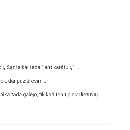
ečių Sąntalkai tada ” ant karštujų”….
s ok, dar pažiūrėsim…
lka tada galėjo, tik kad ten tipiniai lietuvių