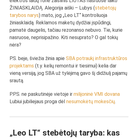
elektros laidų fone žaislinis LIŪTAS nasruose laiko
ŽINIASKLAIDĄ. Alegorija aiški – Lubys (
stebėtojų
tarybos narys
) mato, jog „Leo LT“ kontroliuoja
žiniasklaidą. Reklamos maketų dydžiai įspūdingi,
pamatė daugelis, tačiau rezonanso nebuvo. Tie, kurie
nasruose, neprisipažino. Kiti nesuprato? O gal tokių
nėra?
P.S. beje, šviežia žinia apie
SBA potraukį infrastruktūros
projektams
(t.y. kelių remontui ir tiesimui) kelia dar
vieną versiją, jog SBA už tylėjimą gavo šį didžiulį pajamų
srautą.
P.P.S. ne paskutinėje vietoje ir
milijoninė VMI dovana
Lubiui jubiliejaus proga dėl
nesumokėtų mokesčių
.
„Leo LT“ stebėtojų taryba: kas