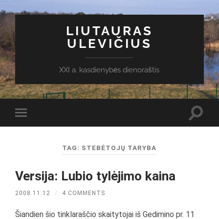
LIUTAURAS
ULEVIČIUS
XXI a. kasdienybės dienoraštis
Toggl
Toggle
search
mobile
field
menu
TAG:
STEBĖTOJŲ TARYBA
Versija: Lubio tylėjimo kaina
2008.11.12
/
4 COMMENTS
Šiandien šio tinklaraščio skaitytojai iš Gedimino pr. 11