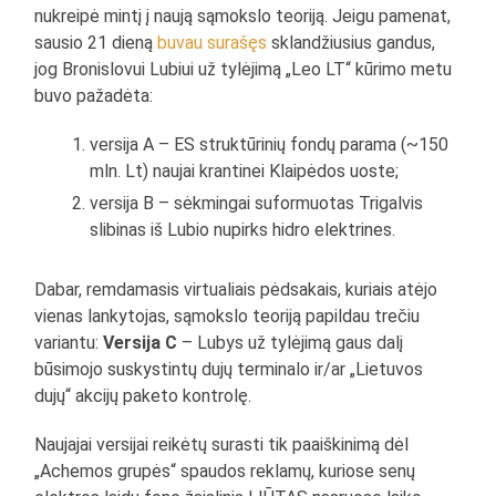
nukreipė mintį į naują sąmokslo teoriją. Jeigu pamenat,
sausio 21 dieną
buvau surašęs
sklandžiusius gandus,
jog Bronislovui Lubiui už tylėjimą „Leo LT“ kūrimo metu
buvo pažadėta:
versija A – ES struktūrinių fondų parama (~150
mln. Lt) naujai krantinei Klaipėdos uoste;
versija B – sėkmingai suformuotas Trigalvis
slibinas iš Lubio nupirks hidro elektrines.
Dabar, remdamasis virtualiais pėdsakais, kuriais atėjo
vienas lankytojas, sąmokslo teoriją papildau trečiu
variantu:
Versija C
– Lubys už tylėjimą gaus dalį
būsimojo suskystintų dujų terminalo ir/ar „Lietuvos
dujų“ akcijų paketo kontrolę.
Naujajai versijai reikėtų surasti tik paaiškinimą dėl
„Achemos grupės“ spaudos reklamų, kuriose senų