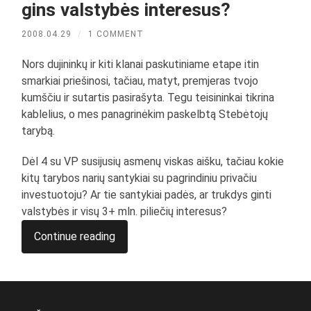
gins valstybės interesus?
2008.04.29
/
1 COMMENT
Nors dujininkų ir kiti klanai paskutiniame etape itin
smarkiai priešinosi, tačiau, matyt, premjeras tvojo
kumščiu ir sutartis pasirašyta. Tegu teisininkai tikrina
kablelius, o mes panagrinėkim paskelbtą Stebėtojų
tarybą.
Dėl 4 su VP susijusių asmenų viskas aišku, tačiau kokie
kitų tarybos narių santykiai su pagrindiniu privačiu
investuotoju? Ar tie santykiai padės, ar trukdys ginti
valstybės ir visų 3+ mln. piliečių interesus?
Continue reading