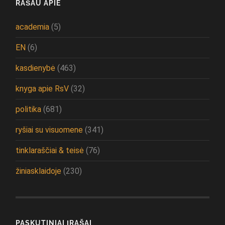
RAŠAU APIE
academia
(5)
EN
(6)
kasdienybė
(463)
knyga apie RsV
(32)
politika
(681)
ryšiai su visuomene
(341)
tinklaraščiai & teisė
(76)
žiniasklaidoje
(230)
PASKUTINIAI ĮRAŠAI