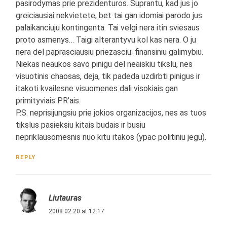
pasirodymas prie prezidenturos. Suprantu, kad jus jo
greiciausiai nekvietete, bet tai gan idomiai parodo jus
palaikanciuju kontingenta. Tai velgi nera itin sviesaus
proto asmenys… Taigi alterantyvu kol kas nera. O ju
nera del paprasciausiu priezasciu: finansiniu galimybiu.
Niekas neaukos savo pinigu del neaiskiu tikslu, nes
visuotinis chaosas, deja, tik padeda uzdirbti pinigus ir
itakoti kvailesne visuomenes dali visokiais gan
primityviais PR’ais.
P.S. neprisijungsiu prie jokios organizacijos, nes as tuos
tikslus pasieksiu kitais budais ir busiu
nepriklausomesnis nuo kitu itakos (ypac politiniu jegu).
REPLY
Liutauras
2008.02.20 at 12:17