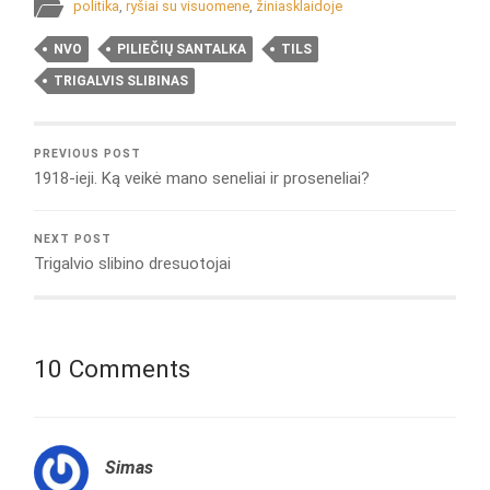
politika
,
ryšiai su visuomene
,
žiniasklaidoje
NVO
PILIEČIŲ SANTALKA
TILS
TRIGALVIS SLIBINAS
PREVIOUS POST
1918-ieji. Ką veikė mano seneliai ir proseneliai?
NEXT POST
Trigalvio slibino dresuotojai
10 Comments
Simas