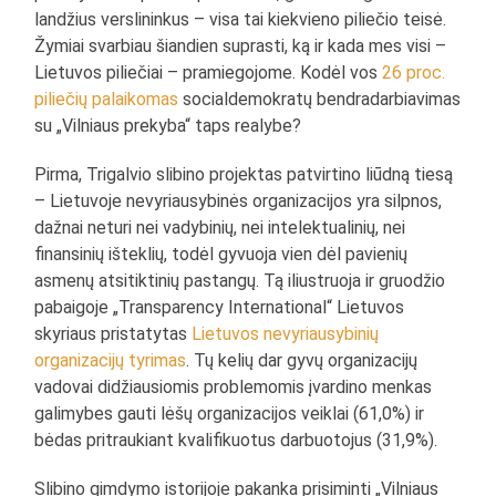
landžius verslininkus – visa tai kiekvieno piliečio teisė.
Žymiai svarbiau šiandien suprasti, ką ir kada mes visi –
Lietuvos piliečiai – pramiegojome. Kodėl vos
26 proc.
piliečių palaikomas
socialdemokratų bendradarbiavimas
su „Vilniaus prekyba“ taps realybe?
Pirma, Trigalvio slibino projektas patvirtino liūdną tiesą
– Lietuvoje nevyriausybinės organizacijos yra silpnos,
dažnai neturi nei vadybinių, nei intelektualinių, nei
finansinių išteklių, todėl gyvuoja vien dėl pavienių
asmenų atsitiktinių pastangų. Tą iliustruoja ir gruodžio
pabaigoje „Transparency International“ Lietuvos
skyriaus pristatytas
Lietuvos nevyriausybinių
organizacijų tyrimas
. Tų kelių dar gyvų organizacijų
vadovai didžiausiomis problemomis įvardino menkas
galimybes gauti lėšų organizacijos veiklai (61,0%) ir
bėdas pritraukiant kvalifikuotus darbuotojus (31,9%).
Slibino gimdymo istorijoje pakanka prisiminti „Vilniaus