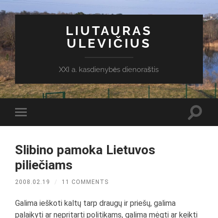
LIUTAURAS
ULEVIČIUS
XXI a. kasdienybės dienoraštis
Toggl
Toggle
search
mobile
field
menu
Slibino pamoka Lietuvos
piliečiams
2008.02.19
/
11 COMMENTS
Galima ieškoti kaltų tarp draugų ir priešų, galima
palaikyti ar nepritarti politikams, galima mėgti ar keikti