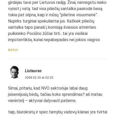
girdėjau tave per Lietuvos radiją. Žinai, nemėgstu nieko
vyniot į vatą. tad visa piliečių santalka pasirodė besą
tokia pat silpna, kaip ir mūsų “pilietinė visuomenė”.
Nupirks turginiai spekuliantai jus. Kažkiek piliečių
santalka tapo panaši į komisiją šviesios atminties
pulkininko Pociūno žūčiai tirti…tai yra visiškai
impotentikša, kuriai nepabepadės nei jokios viagros
REPLY
Liutauras
2008.02.20 at 02:25
Simai, pritariu, kad NVO sektoriuje labai daug
įsisenėjusių bėdų, tačiau koks sprendimas? aš matau
vienintelį – aktyviai dalyvauti patiems.
taip, biurokratų ir spec.tarnybų vadovų klanas yra tvirtai