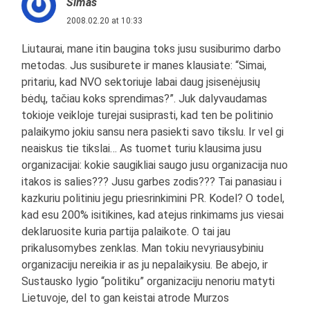
Simas
2008.02.20 at 10:33
Liutaurai, mane itin baugina toks jusu susiburimo darbo
metodas. Jus susiburete ir manes klausiate: “Simai,
pritariu, kad NVO sektoriuje labai daug įsisenėjusių
bėdų, tačiau koks sprendimas?”. Juk dalyvaudamas
tokioje veikloje turejai susiprasti, kad ten be politinio
palaikymo jokiu sansu nera pasiekti savo tikslu. Ir vel gi
neaiskus tie tikslai… As tuomet turiu klausima jusu
organizacijai: kokie saugikliai saugo jusu organizacija nuo
itakos is salies??? Jusu garbes zodis??? Tai panasiau i
kazkuriu politiniu jegu priesrinkimini PR. Kodel? O todel,
kad esu 200% isitikines, kad atejus rinkimams jus viesai
deklaruosite kuria partija palaikote. O tai jau
prikalusomybes zenklas. Man tokiu nevyriausybiniu
organizaciju nereikia ir as ju nepalaikysiu. Be abejo, ir
Sustausko lygio “politiku” organizaciju nenoriu matyti
Lietuvoje, del to gan keistai atrode Murzos