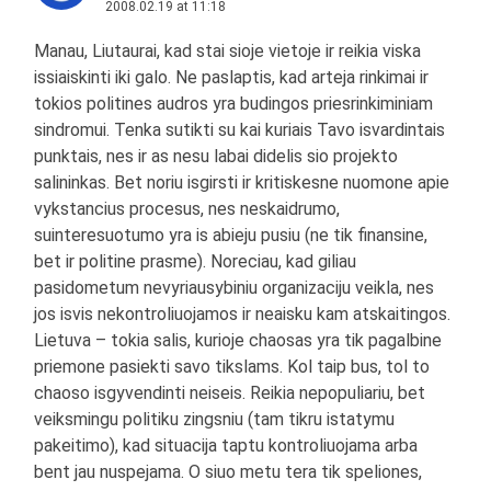
2008.02.19 at 11:18
Manau, Liutaurai, kad stai sioje vietoje ir reikia viska
issiaiskinti iki galo. Ne paslaptis, kad arteja rinkimai ir
tokios politines audros yra budingos priesrinkiminiam
sindromui. Tenka sutikti su kai kuriais Tavo isvardintais
punktais, nes ir as nesu labai didelis sio projekto
salininkas. Bet noriu isgirsti ir kritiskesne nuomone apie
vykstancius procesus, nes neskaidrumo,
suinteresuotumo yra is abieju pusiu (ne tik finansine,
bet ir politine prasme). Noreciau, kad giliau
pasidometum nevyriausybiniu organizaciju veikla, nes
jos isvis nekontroliuojamos ir neaisku kam atskaitingos.
Lietuva – tokia salis, kurioje chaosas yra tik pagalbine
priemone pasiekti savo tikslams. Kol taip bus, tol to
chaoso isgyvendinti neiseis. Reikia nepopuliariu, bet
veiksmingu politiku zingsniu (tam tikru istatymu
pakeitimo), kad situacija taptu kontroliuojama arba
bent jau nuspejama. O siuo metu tera tik speliones,