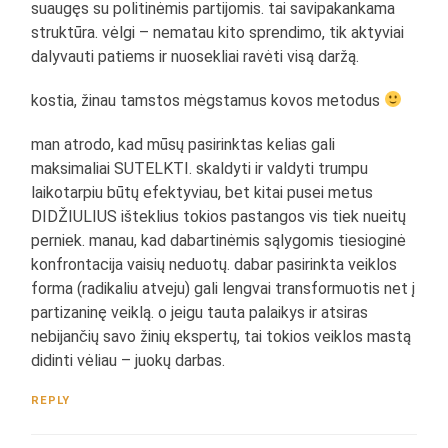
suaugęs su politinėmis partijomis. tai savipakankama
struktūra. vėlgi – nematau kito sprendimo, tik aktyviai
dalyvauti patiems ir nuosekliai ravėti visą daržą.
kostia, žinau tamstos mėgstamus kovos metodus
man atrodo, kad mūsų pasirinktas kelias gali
maksimaliai SUTELKTI. skaldyti ir valdyti trumpu
laikotarpiu būtų efektyviau, bet kitai pusei metus
DIDŽIULIUS išteklius tokios pastangos vis tiek nueitų
perniek. manau, kad dabartinėmis sąlygomis tiesioginė
konfrontacija vaisių neduotų. dabar pasirinkta veiklos
forma (radikaliu atveju) gali lengvai transformuotis net į
partizaninę veiklą. o jeigu tauta palaikys ir atsiras
nebijančių savo žinių ekspertų, tai tokios veiklos mastą
didinti vėliau – juokų darbas.
REPLY