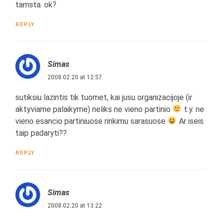
tamsta. ok?
REPLY
Simas
2008.02.20 at 12:57
sutiksiu lazintis tik tuomet, kai jusu organizacijoje (ir
aktyviame palaikyme) neliks ne vieno partinio
t.y. ne
vieno esancio partiniuose rinkimu sarasuose
Ar iseis
taip padaryti??
REPLY
Simas
2008.02.20 at 13:22