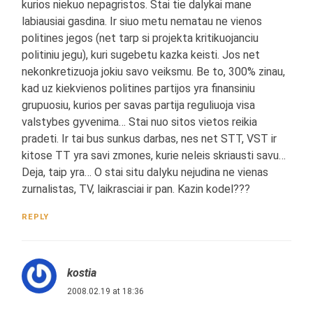
kurios niekuo nepagristos. Stai tie dalykai mane
labiausiai gasdina. Ir siuo metu nematau ne vienos
politines jegos (net tarp si projekta kritikuojanciu
politiniu jegu), kuri sugebetu kazka keisti. Jos net
nekonkretizuoja jokiu savo veiksmu. Be to, 300% zinau,
kad uz kiekvienos politines partijos yra finansiniu
grupuosiu, kurios per savas partija reguliuoja visa
valstybes gyvenima… Stai nuo sitos vietos reikia
pradeti. Ir tai bus sunkus darbas, nes net STT, VST ir
kitose TT yra savi zmones, kurie neleis skriausti savu…
Deja, taip yra… O stai situ dalyku nejudina ne vienas
zurnalistas, TV, laikrasciai ir pan. Kazin kodel???
REPLY
kostia
2008.02.19 at 18:36