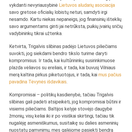
vykdanti nevyriausybinė
Lietuvos aludarių asociacija
savo gretose oficialių lobistų neturi, samdyti irgi
nesamdo. Kartu niekas nepaneigs, jog finansinių išteklių
savo argumentams ginti jai netrūksta, puikių įvairių sričių
vadybininkų tikrai užtenka.
Ketvirta, Trigalvis slibinas padėjo Lietuvos piliečiams
suvokti, jog siekdami bendro tikslo turime daryti
kompromisus. Ir tada, kai kultūrininkų susirinkimuose
plazda vėliavos su ereliais, ir tada, kai buvusį Vilniaus
merą kaltina pirkus piketuotojus, ir tada, kai
mus pačius
pavadina Tėvynės išdavikais
.
Kompromisai – politikų kasdienybė, tačiau Trigalvis
slibinas gali padėti atsipeikėti, jog kompromisai būtini ir
visiems piliečiams. Baltijos kelyje stovėjo daugybė
žmonių, visų keliai iki ir po visiškai skirtingi, tačiau tik
nugalėję asmeniškumus, susitaikę su dalies asmeninių
nuostatų pamynimu, mes galėjome pasiekti bendrą