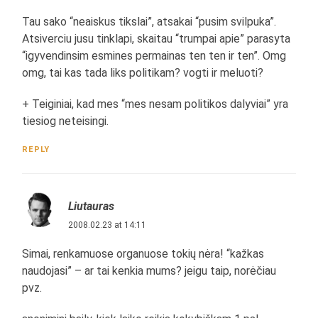
Tau sako “neaiskus tikslai”, atsakai “pusim svilpuka”.
Atsiverciu jusu tinklapi, skaitau “trumpai apie” parasyta
“igyvendinsim esmines permainas ten ten ir ten”. Omg
omg, tai kas tada liks politikam? vogti ir meluoti?
+ Teiginiai, kad mes “mes nesam politikos dalyviai” yra
tiesiog neteisingi.
REPLY
Liutauras
2008.02.23 at 14:11
Simai, renkamuose organuose tokių nėra! “kažkas
naudojasi” – ar tai kenkia mums? jeigu taip, norėčiau
pvz.