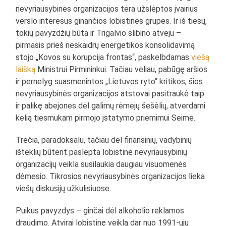
nevyriausybinės organizacijos tėra užslėptos įvairius
verslo interesus ginančios lobistinės grupės. Ir iš tiesų,
tokių pavyzdžių būta ir Trigalvio slibino atveju –
pirmasis prieš neskaidrų energetikos konsolidavimą
stojo „Kovos su korupcija frontas“, paskelbdamas
viešą
laišką
Ministrui Pirmininkui. Tačiau vėliau, pabūgę aršios
ir pernelyg suasmenintos „Lietuvos ryto“ kritikos, šios
nevyriausybinės organizacijos atstovai pasitraukė taip
ir palikę abejones dėl galimų rėmėjų šešėlių, atverdami
kelią tiesmukam pirmojo įstatymo priėmimui Seime.
Trečia, paradoksalu, tačiau dėl finansinių, vadybinių
išteklių būtent paslėpta lobistinė nevyriausybinių
organizacijų veikla susilaukia daugiau visuomenės
dėmesio. Tikrosios nevyriausybinės organizacijos lieka
viešų diskusijų užkulisiuose.
Puikus pavyzdys – ginčai dėl alkoholio reklamos
draudimo. Atvirai lobistinę veiklą dar nuo 1991-ųjų