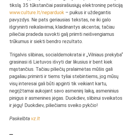
tikslą. 35 tūkstančiai pasirašiusiųjų elektroninę peticiją
www.culture.lt/neparduok
– puikus ir uždegantis
pavyzdys. Ne pats geriausias tekstas, ne iki galo
išgryninti reikalavimai, klaidinantys akcentai, tačiau
piliečiai pradeda suvokti galį priimti neišvengiamus
trūkumus ir siekti bendro rezultato.
Trigalvis slibinas, socialdemokratai ir „Vilniaus prekyba“
grasinasi iš Lietuvos išvyti dar likusius ir bent kiek
mąstančius. Tačiau piliečių pralaimėtas mūšis gali
pagaliau priminti ir tiems tyliai stebintiems, jog mūsų
visų interesai gali būti apginti tik veikiant kartu,
negrįžtamai aukojant savo asmeninį laiką, asmeninius
pinigus ir asmenines jėgas. Duokdiev, slibinui sveikatos
ir jėgų! Duokdiev, piliečiams sveiko pykčio!
Paskelbta
vz.lt