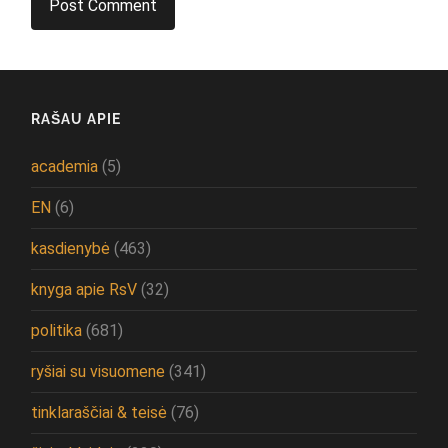
RAŠAU APIE
academia
(5)
EN
(6)
kasdienybė
(463)
knyga apie RsV
(32)
politika
(681)
ryšiai su visuomene
(341)
tinklaraščiai & teisė
(76)