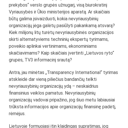
prekybos“ verslo grupės užnugarį, visą biurokratinį
Vyriausybės ir Ūkio ministerijos aparatą. Ar skaičiais
būtų galima įsivaizduoti, kokia nevyriausybinių
organizacijų jėga galėtų pasiūlyti pakankamą atsvarą?
Kiek milijonų litų turėtų nevyriausybinės organizacijos
skirti alternatyviems techninių ekspertų tyrimams,
poveikio aplinkai vertinimams, ekonominiams
skaičiavimams? Kaip skaičiais įvertinti „Lietuvos ryto“
grupės, TV3 informacinį srautą?
Antra, jau minėtas „Transparency International“ tyrimas
atskleidė dar vieną piliečius bandančių telkti
nevyriausybinių organizacijų ydą – neskaidrius
finansinius veiklos pamatus. Nevyriausybinių
organizacijų vadovai pripažino, jog šiuo metu labiausiai
trūksta informacijos apie organizacijų finansinę padėtį,
rėmėjus.
Lietuvoje formuojasi itin klaidingas supratimas, jog