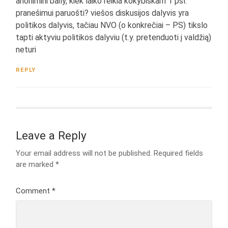
anonimini baily, kiek laiko reikia kokybiškam 1 psl.
pranešimui paruošti? viešos diskusijos dalyvis yra
politikos dalyvis, tačiau NVO (o konkrečiai – PS) tikslo
tapti aktyviu politikos dalyviu (t.y. pretenduoti į valdžią)
neturi
REPLY
Leave a Reply
Your email address will not be published.
Required fields
are marked
*
Comment
*