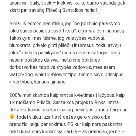
anonimini baily, spėk – kiek visi kartu darbo valandų gali
skirti per savaitę Piliečių Santalkos nariai?
Simai, iš esmės nesutinku, jog “be politinio palaikymo
jokiu sansu pasiekti savo tikslu”. čia ir yra esminė mūsų
takoskyra. mes tikime, jog valstybės vadovai,
biurokratai privalo ginti piliečių interesus. tokiu atveju
joks “politinis palaikyms” mums nėra reikalingas. mes
nesam politikos dalyviai, neturime politinės
darbotvarkės tapti valstybės vadovais, mes esam
watch-dog, whistle-blower tipo. turime savo principus
ir vertybes, kuriuos giname.
200% man skamba kaip rimtas kvietimas į lažybas. kaip
tik ruošiame Piliečių Santalkos projekto Rinksi rimtai
detales, kurios bus kardinaliai priešingos paties teigimui
todėl siūlau lažintis iš dėžės gero viskio arba
brendžio. jeigu per rinkimus PS kur kaip nors paskatins
rinkti kurią nors konkrečią partiją – aš pralošiau, jei ne –