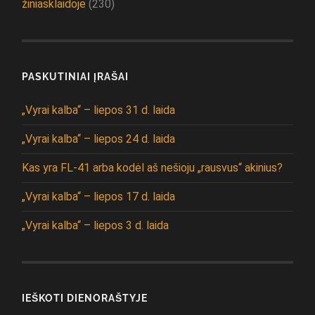
žiniasklaidoje
(230)
PASKUTINIAI ĮRAŠAI
„Vyrai kalba“ – liepos 31 d. laida
„Vyrai kalba“ – liepos 24 d. laida
Kas yra FL-41 arba kodėl aš nešioju „rausvus“ akinius?
„Vyrai kalba“ – liepos 17 d. laida
„Vyrai kalba“ – liepos 3 d. laida
IEŠKOTI DIENORAŠTYJE