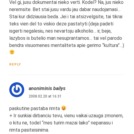
Vel gi, jusu dokumentai nieko verti. Kodel? Na, jus nieko
neremsite. Bet stai jusu vardu jau dabar naudojamasi…
Stai kur didziausia beda. Jei i tai atsizvelgsite, tai tikrai
teks vien del to viskio deze pastatyti (deja padeti
isgerti negalesiu, nes nevartoju alkoholio… ir, beje,
lazybos is butelio man nesuprantamos… tai vel parodo
bendra visuomenes mentaliteta apie gerimo “kultura”…)
REPLY
anoniminis bailys
2008.02.20 at 16:31
paskutine pastaba rimta
+ Ir sunkiai dirbanciu tevu, vienu vaikai uzauga zmonem,
o kitu ne, todel “mes turim mazai laiko” nepanasu i
rimta pasiteisinima.