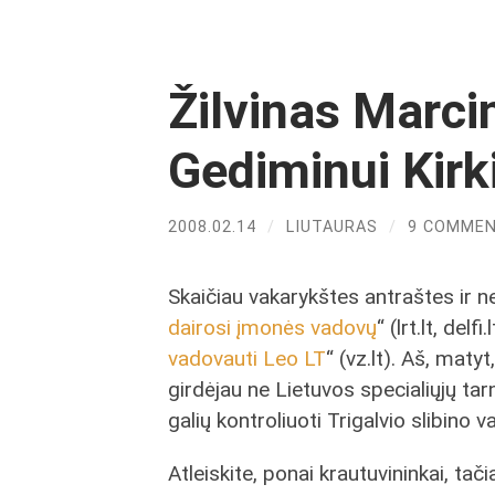
Žilvinas Marci
Gediminui Kirki
2008.02.14
/
LIUTAURAS
/
9 COMME
Skaičiau vakarykštes antraštes ir n
dairosi įmonės vadovų
“ (lrt.lt, delfi.l
vadovauti Leo LT
“ (vz.lt). Aš, maty
girdėjau ne Lietuvos specialiųjų ta
galių kontroliuoti Trigalvio slibino 
Atleiskite, ponai krautuvininkai, tač