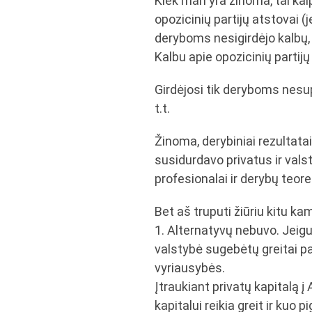
Kiek man yra žinoma, tai kaip
opozicinių partijų atstovai (
deryboms nesigirdėjo kalbų,
Kalbu apie opozicinių partij
Girdėjosi tik deryboms nesupr
t.t.
Žinoma, derybiniai rezultatai 
susidurdavo privatus ir vals
profesionalai ir derybų teoret
Bet aš truputi žiūriu kitu ka
1. Alternatyvų nebuvo. Jeigu
valstybė sugebėtų greitai pas
vyriausybės.
Įtraukiant privatų kapitalą 
kapitalui reikia greit ir kuo