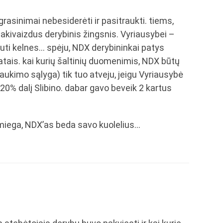
asinimai nebesiderėti ir pasitraukti. tiems,
 akivaizdus derybinis žingsnis. Vyriausybei –
uti kelnes… spėju, NDX derybininkai patys
tatais. kai kurių šaltinių duomenimis, NDX būtų
raukimo sąlyga) tik tuo atveju, jeigu Vyriausybė
0% dalį Slibino. dabar gavo beveik 2 kartus
as miega, NDX’as beda savo kuolelius…