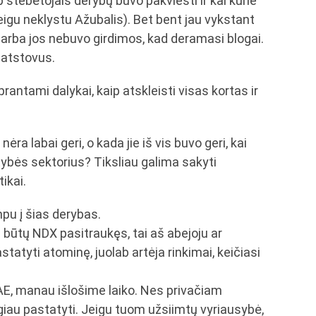
 stebėtojais derybų buvo pakviesti ir kai kurie
jeigu neklystu Ažubalis). Bet bent jau vykstant
 arba jos nebuvo girdimos, kad deramasi blogai.
ų atstovus.
antami dalykai, kaip atskleisti visas kortas ir
nėra labai geri, o kada jie iš vis buvo geri, kai
tybės sektorius? Tiksliau galima sakyti
ikai.
mpu į šias derybas.
 būtų NDX pasitraukęs, tai aš abejoju ar
tatyti atominę, juolab artėja rinkimai, keičiasi
į AE, manau išlošime laiko. Nes privačiam
 pigiau pastatyti. Jeigu tuom užsiimtų vyriausybė,