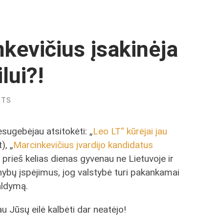
nkevičius įsakinėja
lui?!
NTS
esugebėjau atsitokėti: „
Leo LT“ kūrėjai jau
t), „
Marcinkevičius įvardijo kandidatus
t, prieš kelias dienas gyvenau ne Lietuvoje ir
rnybų įspėjimus, jog valstybė turi pakankamai
valdymą.
iau Jūsų eilė kalbėti dar neatėjo!