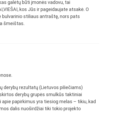
kas galėtų būti įmonės vadovu, tai
I,VIEŠAI, kos Jūs ir pageidaujate atsakė. O
 bulvarinio stiliaus antraštę, nors pats
ra šmeištas.
enose.
ų derybų rezultatų (Lietuvos piliečiams)
skirtos derybų grupės smulkūs taktiniai
i apie papirkimus yra tiesiog melas – tikiu, kad
os dalis nuoširdžiai tiki tokio projekto