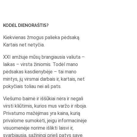
KODĖL DIENORAŠTIS?
Kiekvienas žmogus palieka pėdsaką.
Kartais net netyčia.
XXI amžiuje mūsų brangiausia valiuta –
laikas – virsta žiniomis. Todėl mano
pėdsakas kasdienybėje – tai mano
mintys, jų virsmai darbais ir, kartais, net
pokyčiais toliau nei aš pats.
Viešumo baimė ir iššūkiai nėra ir negali
virsti kliūtimis, kurios mus varžo ir riboja.
Privatumo mažėjimas yra kaina, kurią
privalome sumokėti, jeigu informacinėje
visuomenėje norime išlikti laisvi ir,
svarbiausia, sąžiningi prieš patys save.