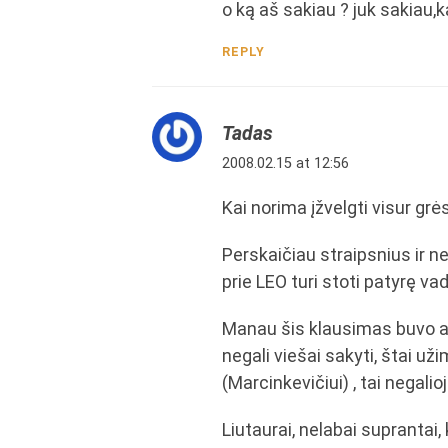
o ką aš sakiau ? juk sakiau,
REPLY
Tadas
2008.02.15 at 12:56
Kai norima įžvelgti visur grė
Perskaičiau straipsnius ir n
prie LEO turi stoti patyrę v
Manau šis klausimas buvo apta
negali viešai sakyti, štai uži
(Marcinkevičiui) , tai negalioj
Liutaurai, nelabai suprantai,