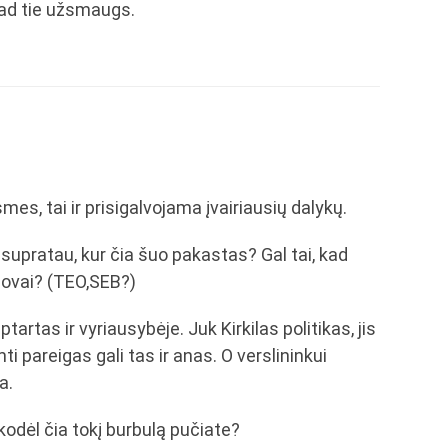
kad tie užsmaugs.
smes, tai ir prisigalvojama įvairiausių dalykų.
esupratau, kur čia šuo pakastas? Gal tai, kad
adovai? (TEO,SEB?)
rtas ir vyriausybėje. Juk Kirkilas politikas, jis
mti pareigas gali tas ir anas. O verslininkui
a.
 kodėl čia tokį burbulą pučiate?