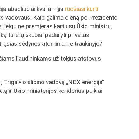
ja absoliučiai kvaila – jis
ruošiasi
kurti
ts vadovaus! Kaip galima dieną po Prezidento
, jeigu ne premjeras kartu su Ūkio ministru,
 ką turėtų skubiai padaryti privatus
antrąsias sėdynes atominiame traukinyje?
čiams liaudininkams už tokius atstovus
g į Trigalvio slibino vadovą „NDX energija“
ą ir Ūkio ministerijos koridorius puikiai