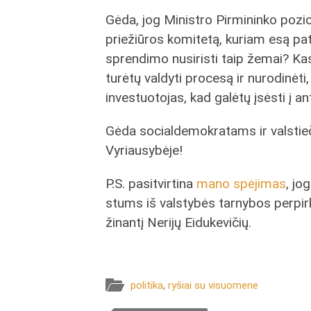
Gėda, jog Ministro Pirmininko pozici
priežiūros komitetą, kuriam esą pa
sprendimo nusiristi taip žemai? Kas
turėtų valdyti procesą ir nurodinėti,
investuotojas, kad galėtų įsėsti į 
Gėda socialdemokratams ir valstie
Vyriausybėje!
P.S. pasitvirtina
mano spėjimas
, jo
stums iš valstybės tarnybos perpirkt
žinantį Nerijų Eidukevičių.
politika
,
ryšiai su visuomene