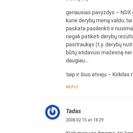
geriausias pavyzdys – NDX gr
kurie derybų meną valdo, tai
paskata pasilenkti ir nusima
negali patikėti derybų rezul
pasitraukęs (t.y. derybų nut
būtų atidavusi mažesnę nei 2
daugiau…
taip ir šiuo atveju – Kirkil
REPLY
Tadas
2008.02.15 at 18:29