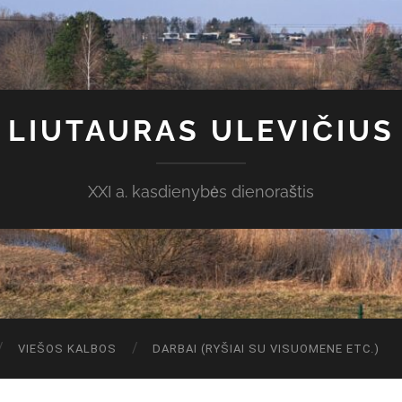
LIUTAURAS ULEVIČIUS
XXI a. kasdienybės dienoraštis
VIEŠOS KALBOS
DARBAI (RYŠIAI SU VISUOMENE ETC.)