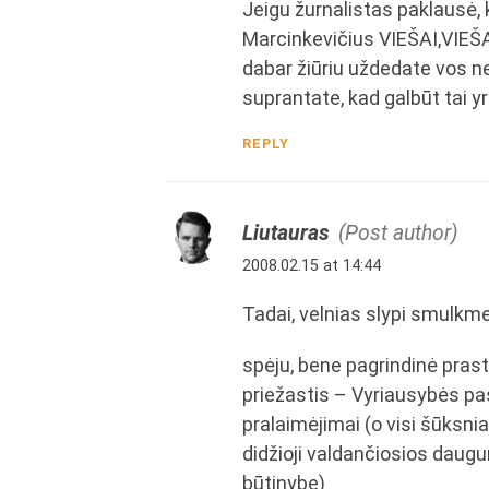
Jeigu žurnalistas paklausė, 
Marcinkevičius VIEŠAI,VIEŠA
dabar žiūriu uždedate vos ne
suprantate, kad galbūt tai y
REPLY
Liutauras
(Post author)
2008.02.15 at 14:44
Tadai, velnias slypi smulkm
spėju, bene pagrindinė prast
priežastis – Vyriausybės pa
pralaimėjimai (o visi šūksnia
didžioji valdančiosios daugum
būtinybe)