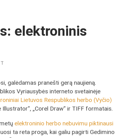
s: elektroninis
NT
osi, galėdamas pranešti gerą naujieną.
likos Vyriausybės interneto svetainėje
troniniai Lietuvos Respublikos herbo (Vyčio)
Illustrator“, „Corel Draw“ ir TIFF formatais.
ų metų
elektroninio herbo nebuvimu piktinausi
uosi ta reta proga, kai galiu pagirti Gedimino