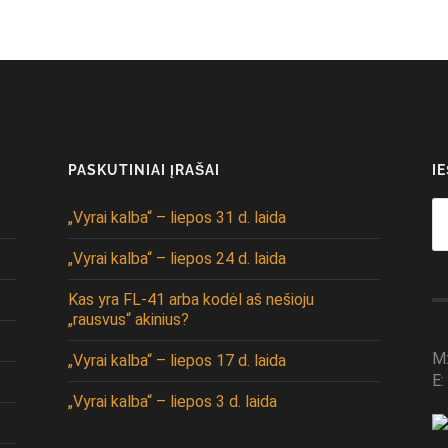
PASKUTINIAI ĮRAŠAI
I
Se
„Vyrai kalba“ – liepos 31 d. laida
fo
„Vyrai kalba“ – liepos 24 d. laida
Kas yra FL-41 arba kodėl aš nešioju
„rausvus“ akinius?
M
„Vyrai kalba“ – liepos 17 d. laida
E:
„Vyrai kalba“ – liepos 3 d. laida