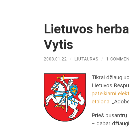
Lietuvos herba
Vytis
2008.01.22
/
LIUTAURAS
/
1 COMME
Tikrai džiaugiu
Lietuvos Respub
pateikiami elek
etalonai
„Adobe 
Prieš pusantr
– dabar džiaugi