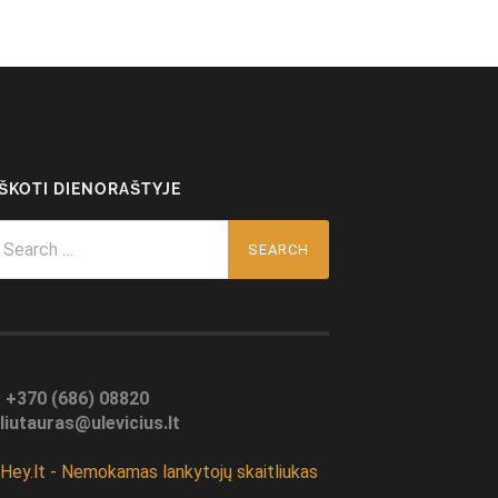
EŠKOTI DIENORAŠTYJE
arch
r:
:
+370 (686) 08820
liutauras@ulevicius.lt