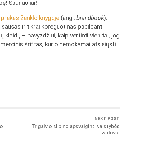
bę! Šaunuoliai!
s
prekės ženklo knygoje
(angl.
brandbook
).
sausas ir tikrai koreguotinas papildant
klaidų – pavyzdžiui, kaip vertinti vien tai, jog
ercinis šriftas, kurio nemokamai atsisiųsti
NEXT POST
jo
Trigalvio slibino apsvaiginti valstybės
vadovai