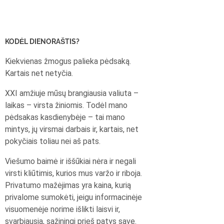
KODĖL DIENORAŠTIS?
Kiekvienas žmogus palieka pėdsaką.
Kartais net netyčia.
XXI amžiuje mūsų brangiausia valiuta –
laikas – virsta žiniomis. Todėl mano
pėdsakas kasdienybėje – tai mano
mintys, jų virsmai darbais ir, kartais, net
pokyčiais toliau nei aš pats.
Viešumo baimė ir iššūkiai nėra ir negali
virsti kliūtimis, kurios mus varžo ir riboja.
Privatumo mažėjimas yra kaina, kurią
privalome sumokėti, jeigu informacinėje
visuomenėje norime išlikti laisvi ir,
svarbiausia, sąžiningi prieš patys save.