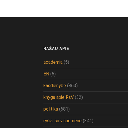
RAŠAU APIE
academia
(5)
EN
(6)
kasdienybė
(463)
knyga apie RsV
(32)
politika
(681)
ryšiai su visuomene
(341)