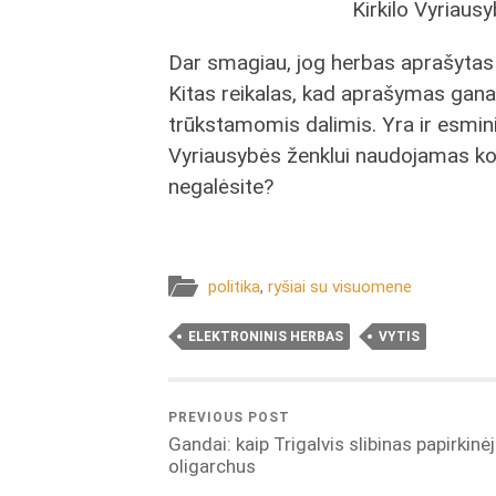
Kirkilo Vyriausy
Dar smagiau, jog herbas aprašyta
Kitas reikalas, kad aprašymas gana 
trūkstamomis dalimis. Yra ir esminių 
Vyriausybės ženklui naudojamas kom
negalėsite?
politika
,
ryšiai su visuomene
ELEKTRONINIS HERBAS
VYTIS
PREVIOUS POST
Gandai: kaip Trigalvis slibinas papirkinė
oligarchus