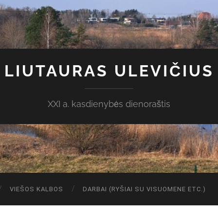
LIUTAURAS ULEVIČIUS
XXI a. kasdienybės dienoraštis
VIEŠOS KALBOS
DARBAI (RYŠIAI SU VISUOMENE ETC.)