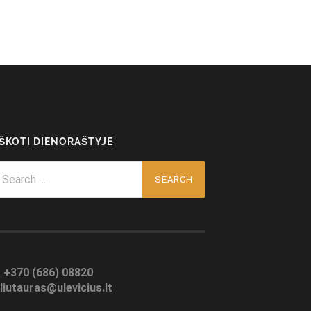
EŠKOTI DIENORAŠTYJE
arch
r:
:
+370 (686) 08820
liutauras@ulevicius.lt