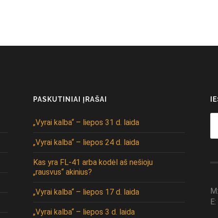
PASKUTINIAI ĮRAŠAI
I
Se
„Vyrai kalba“ – liepos 31 d. laida
fo
„Vyrai kalba“ – liepos 24 d. laida
Kas yra FL-41 arba kodėl aš nešioju
„rausvus“ akinius?
M
„Vyrai kalba“ – liepos 17 d. laida
E:
„Vyrai kalba“ – liepos 3 d. laida