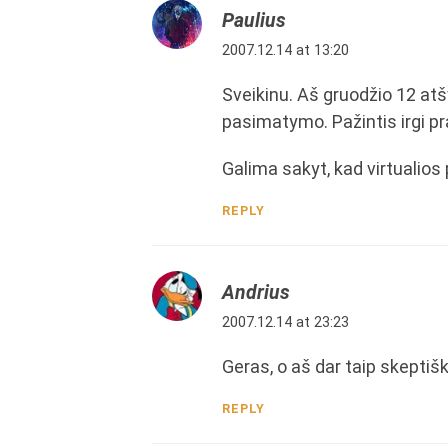
Paulius
2007.12.14 at 13:20
Sveikinu. Aš gruodžio 12 a
pasimatymo. Pažintis irgi pra
Galima sakyt, kad virtualios 
REPLY
Andrius
2007.12.14 at 23:23
Geras, o aš dar taip skeptiška
REPLY