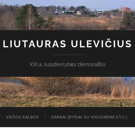
LIUTAURAS ULEVIČIUS
XXI a. kasdienybės dienoraštis
VIEŠOS KALBOS
DARBAI (RYŠIAI SU VISUOMENE ETC.)