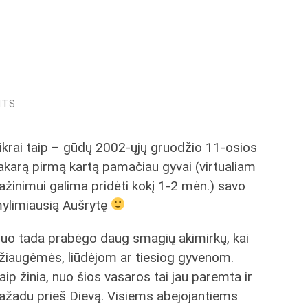
NTS
ikrai taip – gūdų 2002-ųjų gruodžio 11-osios
akarą pirmą kartą pamačiau gyvai (virtualiam
ažinimui galima pridėti kokį 1-2 mėn.) savo
ylimiausią Aušrytę
uo tada prabėgo daug smagių akimirkų, kai
žiaugėmės, liūdėjom ar tiesiog gyvenom.
aip žinia, nuo šios vasaros tai jau paremta ir
ažadu prieš Dievą. Visiems abejojantiems