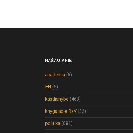
RAŠAU APIE
academia
(5)
EN
(6)
kasdienybė
(463)
knyga apie RsV
(32)
politika
(681)