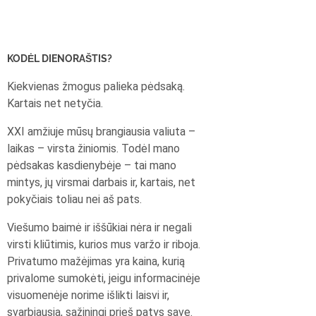
KODĖL DIENORAŠTIS?
Kiekvienas žmogus palieka pėdsaką.
Kartais net netyčia.
XXI amžiuje mūsų brangiausia valiuta –
laikas – virsta žiniomis. Todėl mano
pėdsakas kasdienybėje – tai mano
mintys, jų virsmai darbais ir, kartais, net
pokyčiais toliau nei aš pats.
Viešumo baimė ir iššūkiai nėra ir negali
virsti kliūtimis, kurios mus varžo ir riboja.
Privatumo mažėjimas yra kaina, kurią
privalome sumokėti, jeigu informacinėje
visuomenėje norime išlikti laisvi ir,
svarbiausia, sąžiningi prieš patys save.