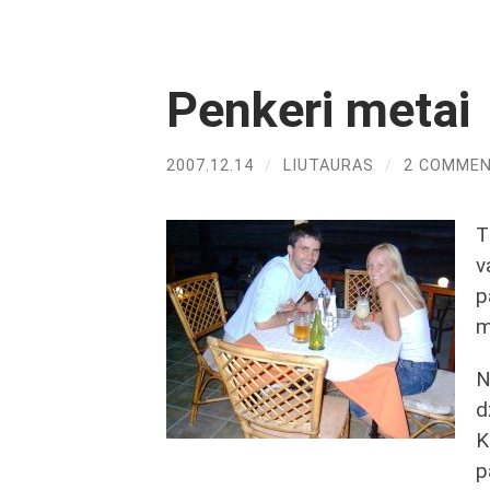
Penkeri metai
2007.12.14
/
LIUTAURAS
/
2 COMME
T
v
p
m
N
d
K
p