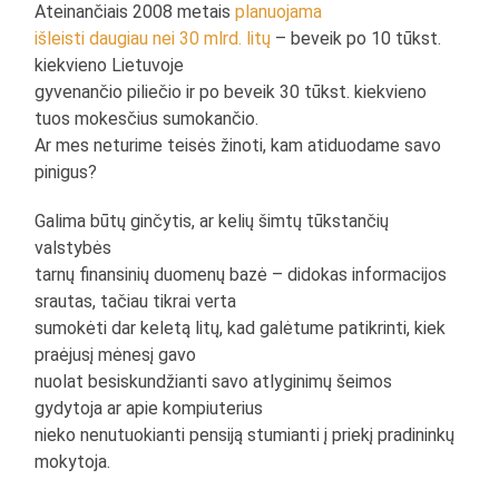
Ateinančiais 2008 metais
planuojama
išleisti daugiau nei 30 mlrd. litų
– beveik po 10 tūkst.
kiekvieno Lietuvoje
gyvenančio piliečio ir po beveik 30 tūkst. kiekvieno
tuos mokesčius sumokančio.
Ar mes neturime teisės žinoti, kam atiduodame savo
pinigus?
Galima būtų ginčytis, ar kelių šimtų tūkstančių
valstybės
tarnų finansinių duomenų bazė – didokas informacijos
srautas, tačiau tikrai verta
sumokėti dar keletą litų, kad galėtume patikrinti, kiek
praėjusį mėnesį gavo
nuolat besiskundžianti savo atlyginimų šeimos
gydytoja ar apie kompiuterius
nieko nenutuokianti pensiją stumianti į priekį pradininkų
mokytoja.