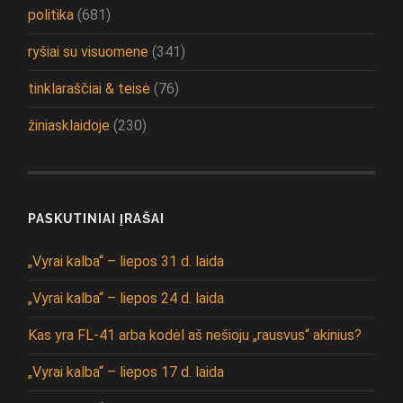
politika
(681)
ryšiai su visuomene
(341)
tinklaraščiai & teisė
(76)
žiniasklaidoje
(230)
PASKUTINIAI ĮRAŠAI
„Vyrai kalba“ – liepos 31 d. laida
„Vyrai kalba“ – liepos 24 d. laida
Kas yra FL-41 arba kodėl aš nešioju „rausvus“ akinius?
„Vyrai kalba“ – liepos 17 d. laida