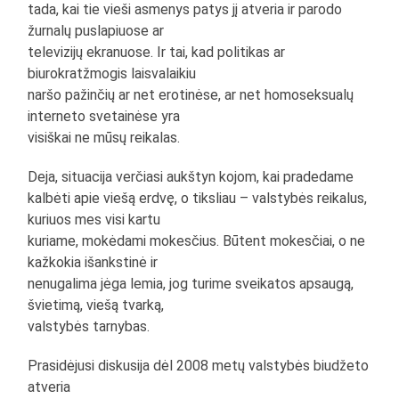
tada, kai tie vieši asmenys patys jį atveria ir parodo
žurnalų puslapiuose ar
televizijų ekranuose. Ir tai, kad politikas ar
biurokratžmogis laisvalaikiu
naršo pažinčių ar net erotinėse, ar net homoseksualų
interneto svetainėse yra
visiškai ne mūsų reikalas.
Deja, situacija verčiasi aukštyn kojom, kai pradedame
kalbėti apie viešą erdvę, o tiksliau – valstybės reikalus,
kuriuos mes visi kartu
kuriame, mokėdami mokesčius. Būtent mokesčiai, o ne
kažkokia išankstinė ir
nenugalima jėga lemia, jog turime sveikatos apsaugą,
švietimą, viešą tvarką,
valstybės tarnybas.
Prasidėjusi diskusija dėl 2008 metų valstybės biudžeto
atveria