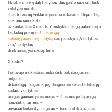
tik labai menką dalį teisybės. Jūs galite sužinoti, kiek
valstybė norėtų
išleisti teismų veiklai ar jaunimo reikalams. Deja, ir tai,
kiek bus sumokėta
už konkrečios X miesto Y mokyklos langų pakeitimą, ir
tai, kokią premiją už
sėkmingą
kelionę į asmeninę sodybą
sau pasiskyrė „Valstybės
žinių“ leidyklos
direktorius, yra užslaptinta.
O kodėl?
Lietuvoje mokesčius moka šiek tiek daugiau nei
milijonas
dirbančiųjų. Teigiama, jog daugiau nei ketvirtadalį iš jų
sudaro valstybės
pinigus gaunantys asmenys – iš esmės jie tų pinigų
neuždirba, tai mes –
privačiai lenkiantys nugaras – turime atlikti už juos.