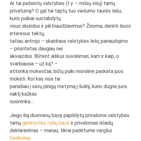
Ar tai pažeistų valstybės (t.y. – mūsų visų) tarnų
privatumą? O gal tai taptų tuo viešumo taurės lašu,
kuris puikiai sustabdytų
visus skundus ir piktnaudžiavimus? Žinoma, derinti šiuos
interesus tektų,
tačiau antrojo – skaidraus valstybės lėšų panaudojimo
– prioritetas daugiau nei
akivaizdus. Būtent aiškus suvokimas, kam ir kaip, o
svarbiausia – už ką? –
atitenka mokesčiai, būtų puiki moralinė paskata juos
mokėti. Kol kas visa tai
panašiau į savų pinigų mėtymą į šulinį, kurio dugne juos
naktį kažkas
susirenka…
Jeigu šią duomenų bazę papildytų privaloma valstybės
tarnų
giminystės ryšių bazė
ir privalomas išlaidų
deklaravimas – manau, tikrai padėtume vargšui
Gediminui