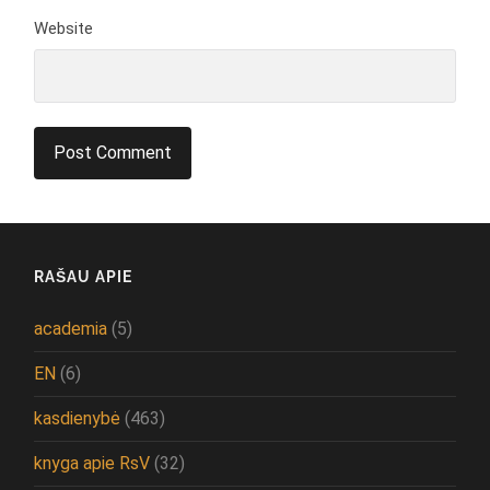
Website
RAŠAU APIE
academia
(5)
EN
(6)
kasdienybė
(463)
knyga apie RsV
(32)