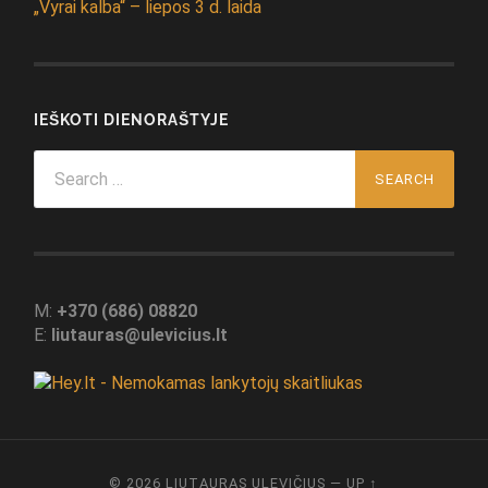
„Vyrai kalba“ – liepos 3 d. laida
IEŠKOTI DIENORAŠTYJE
Search
for:
M:
+370 (686) 08820
E:
liutauras@ulevicius.lt
© 2026
LIUTAURAS ULEVIČIUS
—
UP ↑