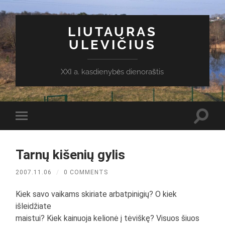
LIUTAURAS
ULEVIČIUS
XXI a. kasdienybės dienoraštis
Toggl
Toggle
search
mobile
field
menu
Tarnų kišenių gylis
2007.11.06
/
0 COMMENTS
Kiek savo vaikams skiriate arbatpinigių? O kiek
išleidžiate
maistui? Kiek kainuoja kelionė į tėviškę? Visuos šiuos