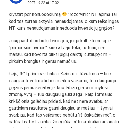
2007.10.22 at 17:32
klystat per nenuoseklumą
"rezervinis" NT apima tai,
kad tas turtas aktyviai nenaudojamas. o kam reikalingas
NT, kuris nenaudojamas ir neduoda investicijų grąžos?
Jūsų pastabos būtų teisingos, jeigu kalbėtume apie
"pirmuosius namus". šiuo atveju tokių neturiu, nes
manau, kad neverta pirkti pigių daiktų. sutaupysim –
pirksim brangius ir gerus namučius.
beje, ROI principas tinka ir šeimai, ir tėveliams – kuo
daugiau tėveliai atiduos meilės vaikams, tuo daugiau jie
grąžins jiems senatvėje. kuo labiau gerbsi ir mylėsi
žmoną/vyrą – tuo daugiau gausi atgal. kaip formalus
krikščionis galėčiau pridėti, kad net nėra svarbu, ar
gautiniam rezultate gausi daugiau ar mažiau – žymiai
svarbiau, kad tas veiksmas nebūtų "iš išskaičiavimo", o
natūralus. bet visiškai žmogiška būti natūraliai racionaliu