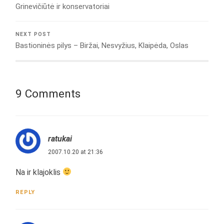
Grinevičiūtė ir konservatoriai
NEXT POST
Bastioninės pilys – Biržai, Nesvyžius, Klaipėda, Oslas
9 Comments
ratukai
2007.10.20 at 21:36
Na ir klajoklis
REPLY