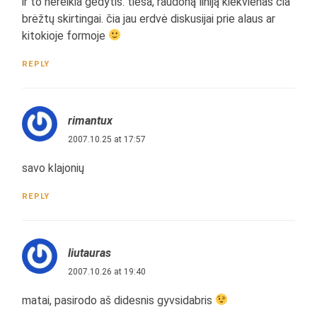
ir to nereikia gėdytis. tiesa, raudoną liniją kiekvienas čia
brėžtų skirtingai. čia jau erdvė diskusijai prie alaus ar
kitokioje formoje
REPLY
rimantux
2007.10.25 at 17:57
savo klajonių
REPLY
liutauras
2007.10.26 at 19:40
matai, pasirodo aš didesnis gyvsidabris