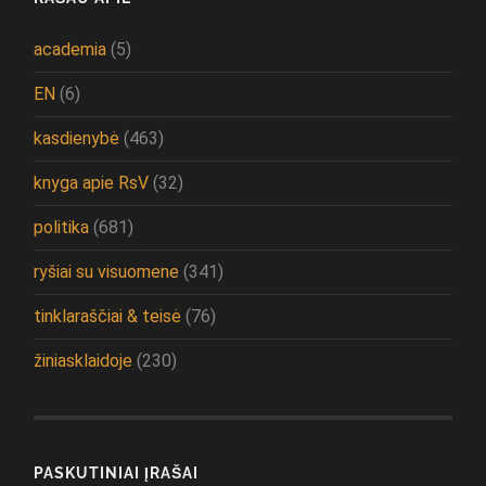
academia
(5)
EN
(6)
kasdienybė
(463)
knyga apie RsV
(32)
politika
(681)
ryšiai su visuomene
(341)
tinklaraščiai & teisė
(76)
žiniasklaidoje
(230)
PASKUTINIAI ĮRAŠAI