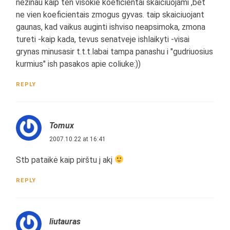
nezinau kaip ten visokie koeficientai skaiciuojami ,bet
ne vien koeficientais zmogus gyvas. taip skaiciuojant
gaunas, kad vaikus auginti ishviso neapsimoka, zmona
tureti -kaip kada, tevus senatveje ishlaikyti -visai
grynas minusasir t.t.t.labai tampa panashu i "gudriuosius
kurmius" ish pasakos apie coliuke:))
REPLY
Tomux
2007.10.22 at 16:41
Stb pataikė kaip pirštu į akį
REPLY
liutauras