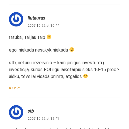
liutauras
2007.10.22 at 10:44
ratukai, tai jau taip
ego, niekada nesakyk niekada
stb, neturiu rezervinio – kam pinigus investuoti į
investiciją, kurios ROI ilgu laikotarpiu sieks 10-15 proc.?
aišku, tėveliai visada priimtų atgalios
REPLY
stb
2007.10.22 at 12:41