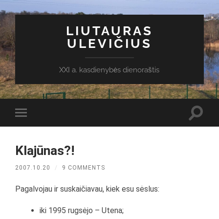
LIUTAURAS
ULEVIČIUS
XXI a. kasdienybės dienoraštis
Toggl
Toggle
search
mobile
field
menu
Klajūnas?!
2007.10.20
/
9 COMMENTS
Pagalvojau ir suskaičiavau, kiek esu sėslus:
iki 1995 rugsėjo – Utena;