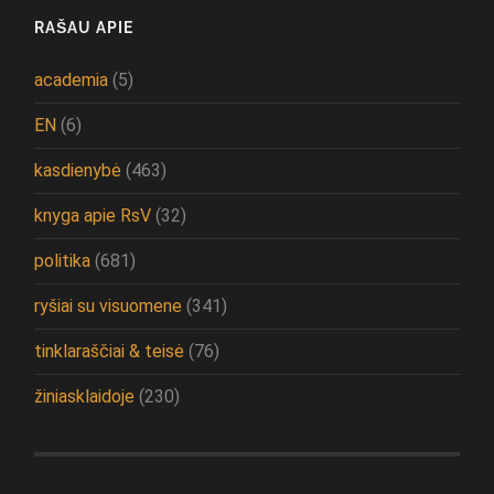
RAŠAU APIE
academia
(5)
EN
(6)
kasdienybė
(463)
knyga apie RsV
(32)
politika
(681)
ryšiai su visuomene
(341)
tinklaraščiai & teisė
(76)
žiniasklaidoje
(230)