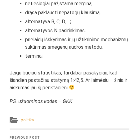
netiesiogiai pažįstama mergina;
drąsa paklausti nepatogų klausimą;
alternatyva B, C, D, …;
alternatyvos N pasirinkimas;
prielaidų išskyrimas ir jų užtikrinimo mechanizmų
sukūrimas smegenų audros metodu;
terminai.
Jeigu būčiau statistikas, tai dabar pasakyčiau, kad
šiandien pastačiau statymą 1:42,5. Ar laimėsiu – žinia ir
aiškumas jau šį penktadienį
P.S. užuominos kodas – GKK
politika
PREVIOUS POST