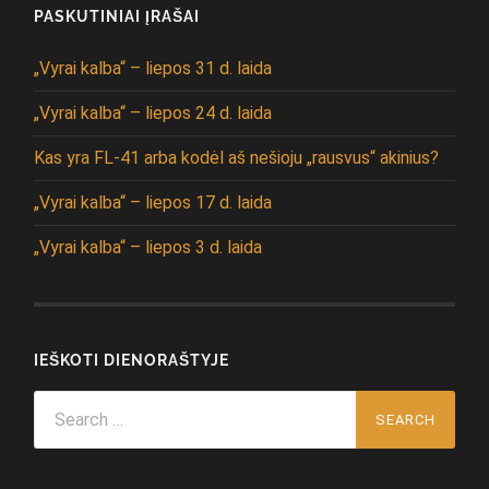
PASKUTINIAI ĮRAŠAI
„Vyrai kalba“ – liepos 31 d. laida
„Vyrai kalba“ – liepos 24 d. laida
Kas yra FL-41 arba kodėl aš nešioju „rausvus“ akinius?
„Vyrai kalba“ – liepos 17 d. laida
„Vyrai kalba“ – liepos 3 d. laida
IEŠKOTI DIENORAŠTYJE
Search
for: