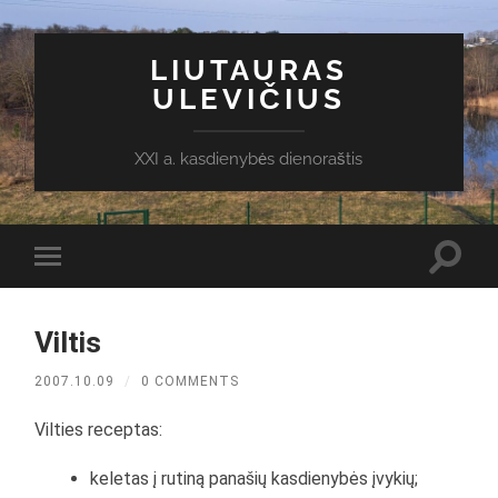
LIUTAURAS
ULEVIČIUS
XXI a. kasdienybės dienoraštis
Toggl
Toggle
search
mobile
field
menu
Viltis
2007.10.09
/
0 COMMENTS
Vilties receptas:
keletas į rutiną panašių kasdienybės įvykių;