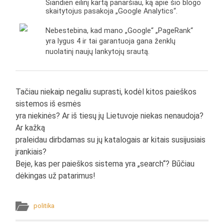
Šiandien eilinį kartą panaršiau, ką apie šio blogo
skaitytojus pasakoja „Google Analytics“.
Nebestebina, kad mano „Google“ „PageRank“
yra lygus 4 ir tai garantuoja gana ženklų
nuolatinį naujų lankytojų srautą.
Tačiau niekaip negaliu suprasti, kodėl kitos paieškos
sistemos iš esmės
yra niekinės? Ar iš tiesų jų Lietuvoje niekas nenaudoja?
Ar kažką
praleidau dirbdamas su jų katalogais ar kitais susijusiais
įrankiais?
Beje, kas per paieškos sistema yra „search“? Būčiau
dėkingas už patarimus!
politika