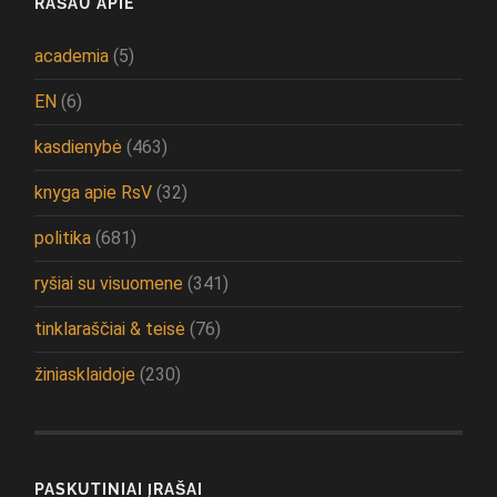
RAŠAU APIE
academia
(5)
EN
(6)
kasdienybė
(463)
knyga apie RsV
(32)
politika
(681)
ryšiai su visuomene
(341)
tinklaraščiai & teisė
(76)
žiniasklaidoje
(230)
PASKUTINIAI ĮRAŠAI