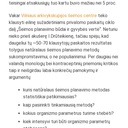
teisingai atsakiusiųjų tuo kartu buvo mažiau nei 5 proc.
Vakar
Vilniaus arkivykskupijos šeimos centre
teko
klausyti eilinę sužadėtiniams privalomo paskaitų ciklo
dalį „Šeimos planavimo būdai ir gyvybės vertė“. Neturiu
nieko prieš akušerę I.Drūteikienę, tačiau spėju, kad
daugeliui tų ~50-70 klausytojų paskaitos rezultatas
tolygus natūralaus šeimos planavimo metodų
sukompromitavimui, o ne populiarinimui. Per daugiau nei
valandą monologų bei kontraceptinių priemonių kritikos
taip ir neišgirdau labai konkrečių pamokymų ir
argumentų:
kuris natūralaus šeimos planavimo metodas
statistiškai patikimiausias?
kaip pasirinkti tinkamiausią metodą?
kokius organizmo parametrus turime stebėti?
kiek intensyvi turi būti organizmo parametrų