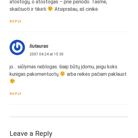
atostogų, o atostogas – prie periodo. Tasme,
skaičiuoti ir tikėti
Atsiprašau, aš cinikė.
REPLY
liutauras
2007.04.24 at 15:30
jo… siūlymas neblogas. šiaip būtų įdomu, jeigu koks
kunigas pakomentuotų
arba reikės pačiam paklaust
REPLY
Leave a Reply