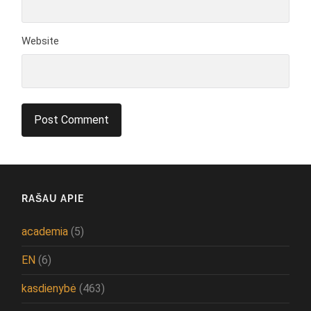
Website
RAŠAU APIE
academia
(5)
EN
(6)
kasdienybė
(463)