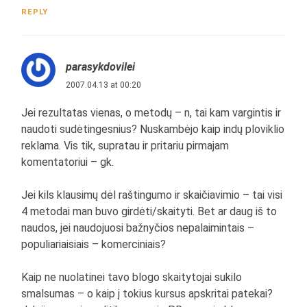
REPLY
parasykdovilei
2007.04.13 at 00:20
Jei rezultatas vienas, o metodų – n, tai kam vargintis ir
naudoti sudėtingesnius? Nuskambėjo kaip indų ploviklio
reklama. Vis tik, supratau ir pritariu pirmajam
komentatoriui – gk.
Jei kils klausimų dėl raštingumo ir skaičiavimio – tai visi
4 metodai man buvo girdėti/skaityti. Bet ar daug iš to
naudos, jei naudojuosi bažnyčios nepalaimintais –
populiariaisiais – komerciniais?
Kaip ne nuolatinei tavo blogo skaitytojai sukilo
smalsumas – o kaip į tokius kursus apskritai patekai?