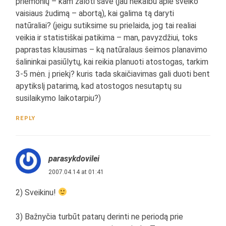
priemonių – kam žaloti save (jau nekalbu apie sveiko
vaisiaus žudimą – abortą), kai galima tą daryti
natūraliai? (jeigu sutiksime su prielaida, jog tai realiai
veikia ir statistiškai patikima – man, pavyzdžiui, toks
paprastas klausimas – ką natūralaus šeimos planavimo
šalininkai pasiūlytų, kai reikia planuoti atostogas, tarkim
3-5 mėn. į priekį? kuris tada skaičiavimas gali duoti bent
apytikslį patarimą, kad atostogos nesutaptų su
susilaikymo laikotarpiu?)
REPLY
parasykdovilei
2007.04.14 at 01:41
2) Sveikinu!
3) Bažnyčia turbūt patarų derinti ne periodą prie