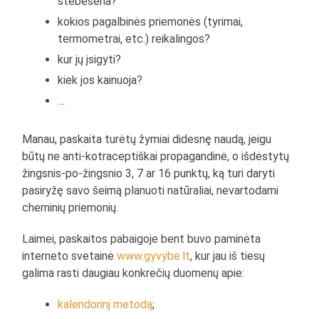
stebėsena?
kokios pagalbinės priemonės (tyrimai,
termometrai, etc.) reikalingos?
kur jų įsigyti?
kiek jos kainuoja?
…
Manau, paskaita turėtų žymiai didesnę naudą, jeigu
būtų ne anti-kotraceptiškai propagandinė, o išdėstytų
žingsnis-po-žingsnio 3, 7 ar 16 punktų, ką turi daryti
pasiryžę savo šeimą planuoti natūraliai, nevartodami
cheminių priemonių.
Laimei, paskaitos pabaigoje bent buvo paminėta
interneto svetainė
www.gyvybe.lt
, kur jau iš tiesų
galima rasti daugiau konkrečių duomenų apie:
kalendorinį metodą
;