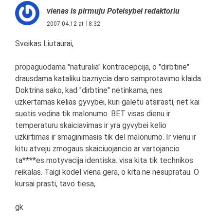
vienas is pirmuju Poteisybei redaktoriu
2007.04.12 at 18:32
Sveikas Liutaurai,
propaguodama "naturalia" kontracepcija, o "dirbtine"
drausdama kataliku baznycia daro samprotavimo klaida.
Doktrina sako, kad "dirbtine" netinkama, nes
uzkertamas kelias gyvybei, kuri galetu atsirasti, net kai
suetis vedina tik malonumo. BET visas dienu ir
temperaturu skaiciavimas ir yra gyvybei kelio
uzkirtimas ir smaginimasis tik del malonumo. Ir vienu ir
kitu atveju zmogaus skaiciuojancio ar vartojancio
ta****es motyvacija identiska. visa kita tik technikos
reikalas. Taigi kodel viena gera, o kita ne nesupratau. O
kursai prasti, tavo tiesa,
gk