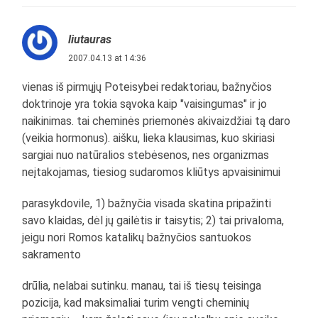
liutauras
2007.04.13 at 14:36
vienas iš pirmųjų Poteisybei redaktoriau, bažnyčios
doktrinoje yra tokia sąvoka kaip "vaisingumas" ir jo
naikinimas. tai cheminės priemonės akivaizdžiai tą daro
(veikia hormonus). aišku, lieka klausimas, kuo skiriasi
sargiai nuo natūralios stebėsenos, nes organizmas
neįtakojamas, tiesiog sudaromos kliūtys apvaisinimui
parasykdovile, 1) bažnyčia visada skatina pripažinti
savo klaidas, dėl jų gailėtis ir taisytis; 2) tai privaloma,
jeigu nori Romos katalikų bažnyčios santuokos
sakramento
drūlia, nelabai sutinku. manau, tai iš tiesų teisinga
pozicija, kad maksimaliai turim vengti cheminių