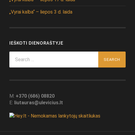
„Vyrai kalba“ – liepos 3 d. laida
IEŠKOTI DIENORAŠTYJE
Search
for:
M:
+370 (686) 08820
E:
liutauras@ulevicius.lt