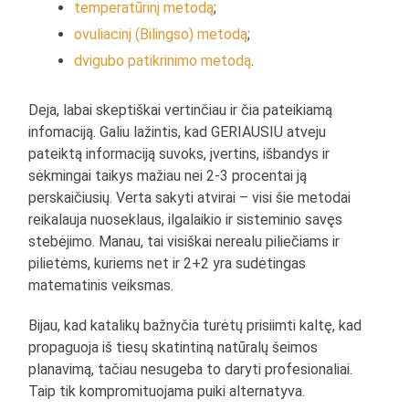
temperatūrinį metodą
;
ovuliacinį (Bilingso) metodą
;
dvigubo patikrinimo metodą
.
Deja, labai skeptiškai vertinčiau ir čia pateikiamą
infomaciją. Galiu lažintis, kad GERIAUSIU atveju
pateiktą informaciją suvoks, įvertins, išbandys ir
sėkmingai taikys mažiau nei 2-3 procentai ją
perskaičiusių. Verta sakyti atvirai – visi šie metodai
reikalauja nuoseklaus, ilgalaikio ir sisteminio savęs
stebėjimo. Manau, tai visiškai nerealu piliečiams ir
pilietėms, kuriems net ir 2+2 yra sudėtingas
matematinis veiksmas.
Bijau, kad katalikų bažnyčia turėtų prisiimti kaltę, kad
propaguoja iš tiesų skatintiną natūralų šeimos
planavimą, tačiau nesugeba to daryti profesionaliai.
Taip tik kompromituojama puiki alternatyva.