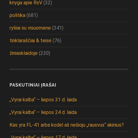
knyga apie RsV
(32)
politika
(681)
ryšiai su visuomene
(341)
tinklaraščiai & teisė
(76)
žiniasklaidoje
(230)
PASKUTINIAI ĮRAŠAI
„Vyrai kalba“ – liepos 31 d. laida
„Vyrai kalba“ – liepos 24 d. laida
Kas yra FL-41 arba kodėl aš nešioju „rausvus“ akinius?
„Vyrai kalba“ – liepos 17 d. laida