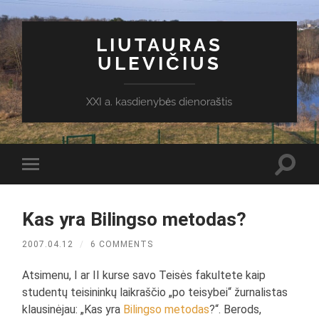
LIUTAURAS
ULEVIČIUS
XXI a. kasdienybės dienoraštis
Toggl
Toggle
search
mobile
field
menu
Kas yra Bilingso metodas?
2007.04.12
/
6 COMMENTS
Atsimenu, I ar II kurse savo Teisės fakultete kaip
studentų teisininkų laikraščio „po teisybei“ žurnalistas
klausinėjau: „Kas yra
Bilingso metodas
?“. Berods,