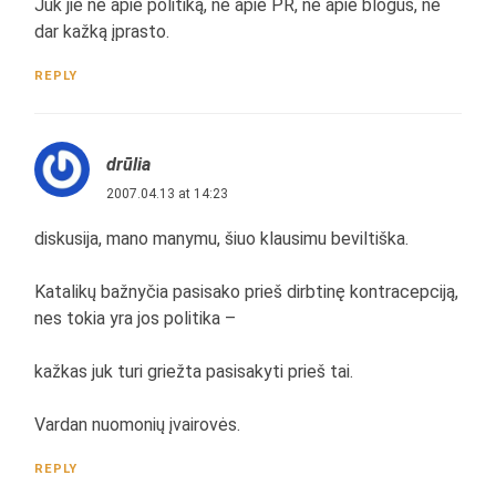
Juk jie ne apie politiką, ne apie PR, ne apie blogus, ne
dar kažką įprasto.
REPLY
drūlia
2007.04.13 at 14:23
diskusija, mano manymu, šiuo klausimu beviltiška.
Katalikų bažnyčia pasisako prieš dirbtinę kontracepciją,
nes tokia yra jos politika –
kažkas juk turi griežta pasisakyti prieš tai.
Vardan nuomonių įvairovės.
REPLY