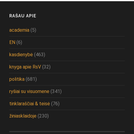
RAŠAU APIE
academia
(5)
EN
(6)
kasdienybė
(463)
knyga apie RsV
(32)
politika
(681)
ryšiai su visuomene
(341)
tinklaraščiai & teisė
(76)
žiniasklaidoje
(230)