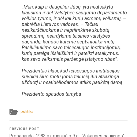
,,Man, kaip ir daugeliui Jūsų, yra neatsakytų
klausimų ir dėl Valstybės saugumo departamento
veiklos tyrimo, ir dėl kai kurių asmenų veiksmų, –
pabrėžia Lietuvos vadovas. – Tačiau
nesikarščiuokime ir nepriimkime skubotų
sprendimų, neardykime teisinės valstybės
pagrindų, kuriuos kūrėme septyniolika metų.
Pasikliaukime savo teisėsaugos institucijomis,
kurių pareiga išsiaiškinti ir pateikti atsakymus,
kas savo veiksmais peržengė įstatymo ribas”.
Prezidentas tikisi, kad teisėsaugos institucijos
suvokia šiuo metu joms tekusią itin atsakingą
užduotį ir neatidėliodamos atliks patikėtą darbą.
Prezidento spaudos tarnyba
politika
PREVIOUS POST
Propaganda: 1983 m. rugpjūčio 9 d. „Vakarinės naujienos“