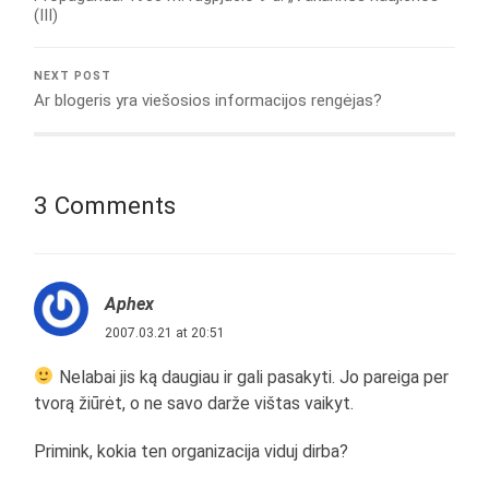
(III)
NEXT POST
Ar blogeris yra viešosios informacijos rengėjas?
3 Comments
Aphex
2007.03.21 at 20:51
Nelabai jis ką daugiau ir gali pasakyti. Jo pareiga per
tvorą žiūrėt, o ne savo darže vištas vaikyt.
Primink, kokia ten organizacija viduj dirba?