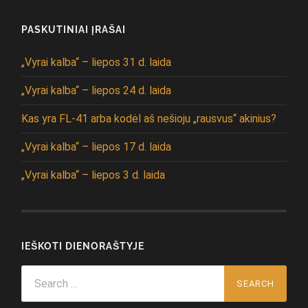
PASKUTINIAI ĮRAŠAI
„Vyrai kalba“ – liepos 31 d. laida
„Vyrai kalba“ – liepos 24 d. laida
Kas yra FL-41 arba kodėl aš nešioju „rausvus“ akinius?
„Vyrai kalba“ – liepos 17 d. laida
„Vyrai kalba“ – liepos 3 d. laida
IEŠKOTI DIENORAŠTYJE
Search
for: