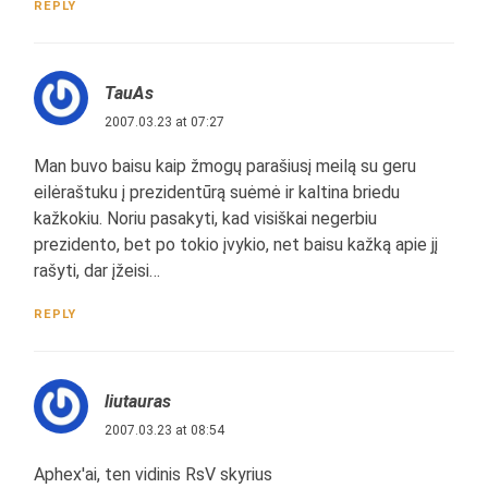
REPLY
TauAs
2007.03.23 at 07:27
Man buvo baisu kaip žmogų parašiusį meilą su geru
eilėraštuku į prezidentūrą suėmė ir kaltina briedu
kažkokiu. Noriu pasakyti, kad visiškai negerbiu
prezidento, bet po tokio įvykio, net baisu kažką apie jį
rašyti, dar įžeisi…
REPLY
liutauras
2007.03.23 at 08:54
Aphex'ai, ten vidinis RsV skyrius