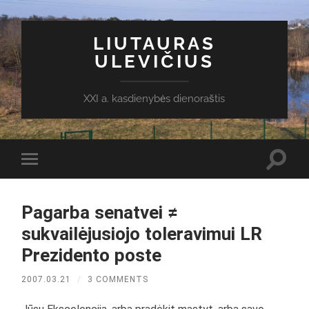
LIUTAURAS
ULEVIČIUS
XXI a. kasdienybės dienoraštis
Toggl
Toggle
search
mobile
field
menu
Pagarba senatvei ≠
sukvailėjusiojo toleravimui LR
Prezidento poste
2007.03.21
/
3 COMMENTS