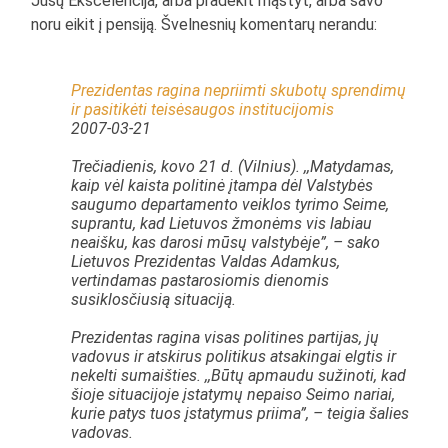
Jūsų Ekscelencija, arba pradėkit mąstyt, arba savo
noru eikit į pensiją. Švelnesnių komentarų nerandu:
Prezidentas ragina nepriimti skubotų sprendimų
ir pasitikėti teisėsaugos institucijomis
2007-03-21
Trečiadienis, kovo 21 d. (Vilnius). ,,Matydamas,
kaip vėl kaista politinė įtampa dėl Valstybės
saugumo departamento veiklos tyrimo Seime,
suprantu, kad Lietuvos žmonėms vis labiau
neaišku, kas darosi mūsų valstybėje”, – sako
Lietuvos Prezidentas Valdas Adamkus,
vertindamas pastarosiomis dienomis
susiklosčiusią situaciją.
Prezidentas ragina visas politines partijas, jų
vadovus ir atskirus politikus atsakingai elgtis ir
nekelti sumaišties. ,,Būtų apmaudu sužinoti, kad
šioje situacijoje įstatymų nepaiso Seimo nariai,
kurie patys tuos įstatymus priima”, – teigia šalies
vadovas.