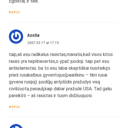
Egoistai, ir tiek.
REPLY
kostia
2007.03.17 at 17:19
taip,aš esu radikalus rasistas,manatis,kad visos kitos
rasės yra nepilnavertės,o ypač juodoji. taip pat esu
antiislamistas. ba to esu labai skeptiškai nusiteikęs
prieš rusakalbius gyventojus(paaiškinu – tikri rusai
gyvena rusijoj). juodūjų antplūdis pražudys visą
civilizuotą pasaulį,kaip dabar pražudė USA. Tad galiu
pareikšti – aš rasistas ir tuom didžiuojuosi.
REPLY