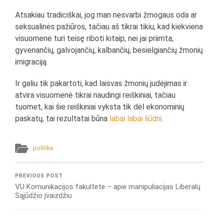
Atsakiau tradiciškai, jog man nesvarbi žmogaus oda ar
seksualinės pažiūros, tačiau aš tikrai tikiu, kad kiekviena
visuomenė turi teisę riboti kitaip, nei jai priimta,
gyvenančių, galvojančių, kalbančių, besielgiančių žmonių
imigraciją.
Ir galiu tik pakartoti, kad laisvas žmonių judėjimas ir
atvira visuomenė tikrai naudingi reiškiniai, tačiau
tuomet, kai šie reiškiniai vyksta tik dėl ekonominių
paskatų, tai rezultatai būna
labai
labai
liūdni
.
politika
PREVIOUS POST
VU Komunikacijos fakultete – apie manipuliacijas Liberalų
Sąjūdžio įvaizdžiu