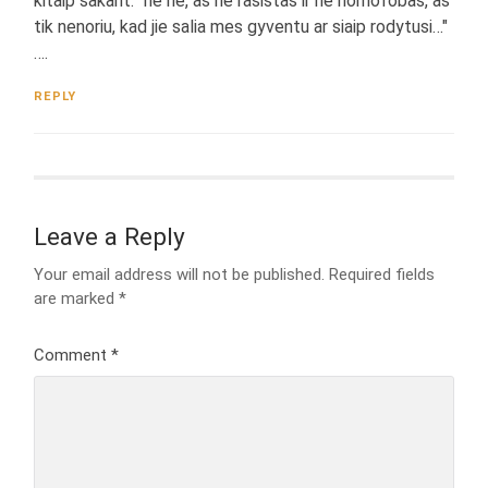
kitaip sakant: "ne ne, as ne rasistas ir ne homofobas, as
tik nenoriu, kad jie salia mes gyventu ar siaip rodytusi…"
….
REPLY
Leave a Reply
Your email address will not be published.
Required fields
are marked
*
Comment
*