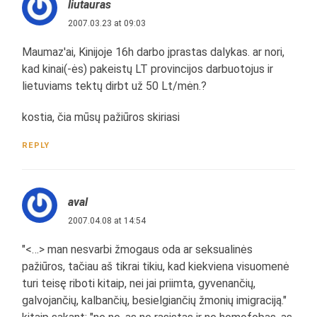
liutauras
2007.03.23 at 09:03
Maumaz'ai, Kinijoje 16h darbo įprastas dalykas. ar nori,
kad kinai(-ės) pakeistų LT provincijos darbuotojus ir
lietuviams tektų dirbt už 50 Lt/mėn.?
kostia, čia mūsų pažiūros skiriasi
REPLY
aval
2007.04.08 at 14:54
"<…> man nesvarbi žmogaus oda ar seksualinės
pažiūros, tačiau aš tikrai tikiu, kad kiekviena visuomenė
turi teisę riboti kitaip, nei jai priimta, gyvenančių,
galvojančių, kalbančių, besielgiančių žmonių imigraciją."