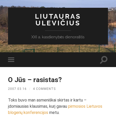
LIUTAURAS
ULEVIČIUS
XXI a. kasdienybės dienoraštis
Toggl
Toggle
search
mobile
field
menu
O Jūs – rasistas?
2007.03.16
/
4 COMMENTS
Toks buvo man asmeniškai skirtas ir kartu –
įdomiausias klausimas, kurį gavau
pirmosios Lietuvos
blogerių konferencijos
metu.