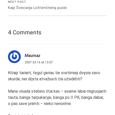
NEXT POST
Kaip Šveicarija Lichtenšteiną puolė
4 Comments
Maumaz
2007.03.16 at 13:07
Kitaip tariant, tegul geriau tie svetimieji dvęsia savo
skurde, nei drįsta atvažiuoti čia užsidirbti?
Mane visada stebino štai kas – esame labai migruojanti
tauta, banga tarpukaryje, banga po II PK, banga dabar,
o pas save priimti – nieko nenorime.