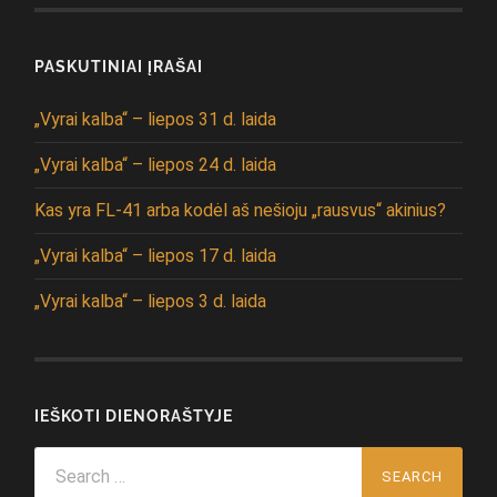
PASKUTINIAI ĮRAŠAI
„Vyrai kalba“ – liepos 31 d. laida
„Vyrai kalba“ – liepos 24 d. laida
Kas yra FL-41 arba kodėl aš nešioju „rausvus“ akinius?
„Vyrai kalba“ – liepos 17 d. laida
„Vyrai kalba“ – liepos 3 d. laida
IEŠKOTI DIENORAŠTYJE
Search
for: