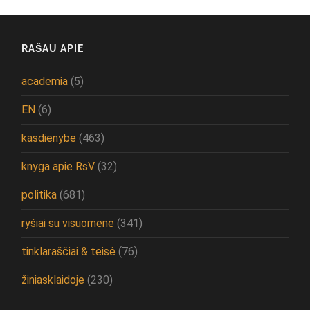
RAŠAU APIE
academia
(5)
EN
(6)
kasdienybė
(463)
knyga apie RsV
(32)
politika
(681)
ryšiai su visuomene
(341)
tinklaraščiai & teisė
(76)
žiniasklaidoje
(230)