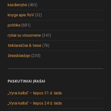
kasdienybė
(463)
knyga apie RsV
(32)
politika
(681)
ryšiai su visuomene
(341)
tinklaraščiai & teisė
(76)
žiniasklaidoje
(230)
PASKUTINIAI ĮRAŠAI
„Vyrai kalba“ – liepos 31 d. laida
„Vyrai kalba“ – liepos 24 d. laida