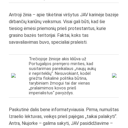
Antroji žinia – apie tikėtinai viršytus JAV karinėje bazėje
dirbančių kariūnų veiksmus. Visai gali būti, kad šie
tiesiog ėmėsi priemonių prieš protestantus, kurie
grasino bazės teritorijai. Faktai, koks tas
savavaliavimas buvo, specialiai praleisti.
Trečiojoje žinioje akis kliūva už
Portugalijos premjero minties, kad
susitarimas pareikalaus „naujų aukų
ir nepriteklių“. Nesuvokiant, kodėl
griežta fiskalinė politika būtina,
tarybiniam žmogui tai dar vienas
„pralaimimos kovos prieš
imperialistus“ pavyzdys.
Paskutinė dalis bene informatyviausia. Pirma, numuštas
Izraelio lėktuvas, veikęs prieš pajėgas „taikai palaikyti“.
Antra, Niujorke – galima sakyti, JAV pasididžiavime –