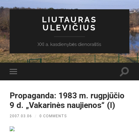
LIUTAURAS
ULEVIČIUS
XXI a. kasdienybės dienoraštis
Toggl
Toggle
search
mobile
field
menu
Propaganda: 1983 m. rugpjūčio
9 d. „Vakarinės naujienos“ (I)
2007.03.06
/
0 COMMENTS