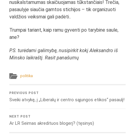
nusikalstamumas skaičiuojamas tūkstančiais! Trečia,
pasaulyje siaučia gamtos stichijos – tik organizuoti
valdžios veiksmai gali padėti..
Trumpai tariant, kaip ramu gyventi po tarybine saule,
ane?
P.S. turėdami galimybę, nusipirkit kokį Aleksandro iš
Minsko laikraštį. Rasit panašumų
politika
PREVIOUS POST
Sveiki atvykę, į „Liberalų ir centro sąjungos etikos“ pasaulį!
NEXT POST
Ar LR Seimas akredituos blogerį? (tęsinys)