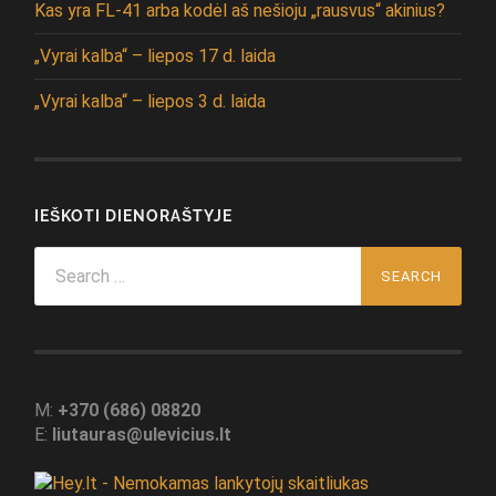
Kas yra FL-41 arba kodėl aš nešioju „rausvus“ akinius?
„Vyrai kalba“ – liepos 17 d. laida
„Vyrai kalba“ – liepos 3 d. laida
IEŠKOTI DIENORAŠTYJE
Search
for:
M:
+370 (686) 08820
E:
liutauras@ulevicius.lt