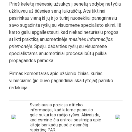
Prieš keletą mėnesių užsukęs į senelių sodybą netyčia
užkliuvau už šūsnies senų laikraščių. Atsitiktinai
pasirinkau vieną iš jų ir jo turinį nuosekliai panagrinėsiu
savo sugadinta ryšių su visuomene specialisto akimi. Iš
karto galiu apgailestauti, kad niekad neturėsiu progos
atlikti praktiką anuometinėje
masinės informacijos
priemonėje
. Spėju, dabarties ryšių su visuomene
specialistams anuometiniai procesai būtų puikia
propagandos pamoka.
Pirmas komentaras apie užsienio žinias, kurias
vilniečiams (jie buvo pagrindiniai skaitytojai) parinko
redakcija.
Svarbiausia pozicija atiteko
informacijai, kad kitame pasaulio
gale sukurtas radijo ryšys. Akivaizdu,
kad esminė čia antroji pastraipa apie
kitoje barikadų pusėje esančią
rasistinę PAR.