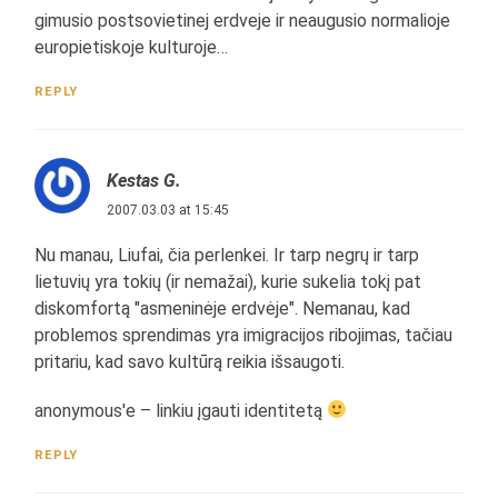
gimusio postsovietinej erdveje ir neaugusio normalioje
europietiskoje kulturoje…
REPLY
Kestas G.
2007.03.03 at 15:45
Nu manau, Liufai, čia perlenkei. Ir tarp negrų ir tarp
lietuvių yra tokių (ir nemažai), kurie sukelia tokį pat
diskomfortą "asmeninėje erdvėje". Nemanau, kad
problemos sprendimas yra imigracijos ribojimas, tačiau
pritariu, kad savo kultūrą reikia išsaugoti.
anonymous'e – linkiu įgauti identitetą
REPLY