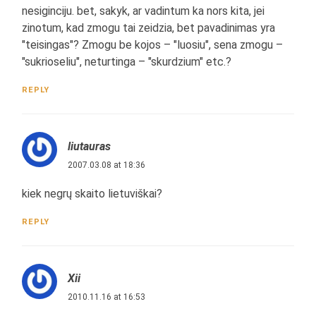
nesiginciju. bet, sakyk, ar vadintum ka nors kita, jei
zinotum, kad zmogu tai zeidzia, bet pavadinimas yra
"teisingas"? Zmogu be kojos – "luosiu", sena zmogu –
"sukrioseliu", neturtinga – "skurdzium" etc.?
REPLY
liutauras
2007.03.08 at 18:36
kiek negrų skaito lietuviškai?
REPLY
Xii
2010.11.16 at 16:53