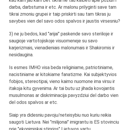
kad kam jau kam bet tikrai ne tau kalbeti apie poziuri i
darba, darbstuma ir etc. Ar malonu prilyginti save tam
tikrai zmoniu grupei ir taip priskirti sau tam tikras ju
savybes vien del savo odos spalvos ir jaustis virsesniu?
3) ne ju bedos, kad "arijai" paskende savo sterilioje ir
saugioje vartotojiskoje visuomeneje su savo
karjerizmais, vienadieniais malonumais ir Shakiromis ir
nesidaugina.
Is esmes IMHO visa beda religiniame, patriotiniame,
nacistiniame ar kitokiame fanatizme. Kai subjektyvios
fobijos, stereotipai, vieno kaimo nuomone ima virsu ir
itakoja kitu gyvenima. Ar tai butu uz jihada kovojantis
musulmonas ar diskriminacija pavyzdziui del darbo vien
del odos spalvos ar etc.
Siaip yra didesniu pavoju/neteisybiu nuo kuriu reikia
saugoti Lietuva. Nei "milijonai" imigrantu is ES stovinciu
prie "ekonimiskai stiprios" Lietuvos vartu.