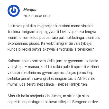
Marijus
2007.03.04 at 13:33
Lietuvos politika imigracijos klausimu mane visiskai
tenkina. Imigrantui apsigyventi Lietuvoje nera lengva
ziurint is formalios puses, taip pat netikslinga, ziurinti is
ekonomines puses. Ka veikti imigrantui valstybeje,
kurios pilieciai patys aktyviai emigruoja is teviskes?
Kalbant apie komforta keliaujant ar gyvenant uzsienio
valsybeje – manau, kad tai reikia palikti spresti vietinei
valdziai ir vietiniams gyventojams. Jei jau jiems taip
patinka priimti i savo gretas imigrantus is Afrikos, ne
mums juos teisti, nepatinka – nebesilankyk ten.
Man tik kelia abejoniu klausimas, ar situacija siuo
aspektu nepabloges Lietuvai isiliejus i Sengeno erdve.