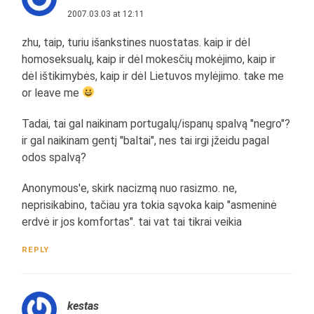
2007.03.03 at 12:11
zhu, taip, turiu išankstines nuostatas. kaip ir dėl
homoseksualų, kaip ir dėl mokesčių mokėjimo, kaip ir
dėl ištikimybės, kaip ir dėl Lietuvos mylėjimo. take me
or leave me
Tadai, tai gal naikinam portugalų/ispanų spalvą "negro"?
ir gal naikinam gentį "baltai", nes tai irgi įžeidu pagal
odos spalvą?
Anonymous'e, skirk nacizmą nuo rasizmo. ne,
neprisikabino, tačiau yra tokia sąvoka kaip "asmeninė
erdvė ir jos komfortas". tai vat tai tikrai veikia
REPLY
kestas