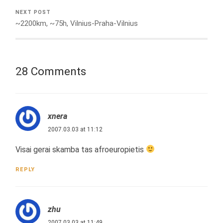
NEXT POST
~2200km, ~75h, Vilnius-Praha-Vilnius
28 Comments
xnera
2007.03.03 at 11:12
Visai gerai skamba tas afroeuropietis
REPLY
zhu
2007.03.03 at 11:49