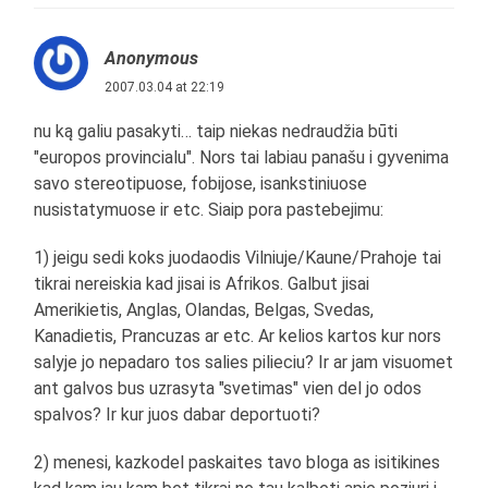
Anonymous
2007.03.04 at 22:19
nu ką galiu pasakyti… taip niekas nedraudžia būti
"europos provincialu". Nors tai labiau panašu i gyvenima
savo stereotipuose, fobijose, isankstiniuose
nusistatymuose ir etc. Siaip pora pastebejimu:
1) jeigu sedi koks juodaodis Vilniuje/Kaune/Prahoje tai
tikrai nereiskia kad jisai is Afrikos. Galbut jisai
Amerikietis, Anglas, Olandas, Belgas, Svedas,
Kanadietis, Prancuzas ar etc. Ar kelios kartos kur nors
salyje jo nepadaro tos salies pilieciu? Ir ar jam visuomet
ant galvos bus uzrasyta "svetimas" vien del jo odos
spalvos? Ir kur juos dabar deportuoti?
2) menesi, kazkodel paskaites tavo bloga as isitikines