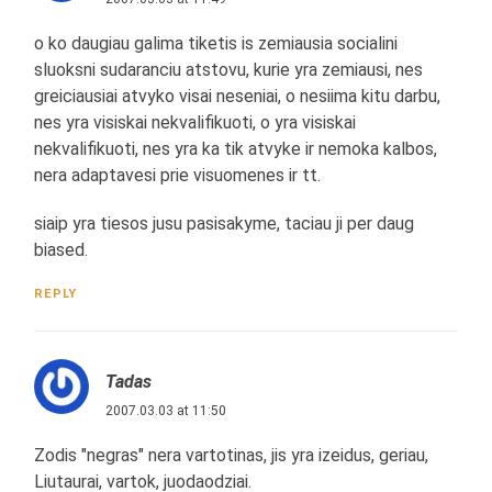
o ko daugiau galima tiketis is zemiausia socialini
sluoksni sudaranciu atstovu, kurie yra zemiausi, nes
greiciausiai atvyko visai neseniai, o nesiima kitu darbu,
nes yra visiskai nekvalifikuoti, o yra visiskai
nekvalifikuoti, nes yra ka tik atvyke ir nemoka kalbos,
nera adaptavesi prie visuomenes ir tt.
siaip yra tiesos jusu pasisakyme, taciau ji per daug
biased.
REPLY
Tadas
2007.03.03 at 11:50
Zodis "negras" nera vartotinas, jis yra izeidus, geriau,
Liutaurai, vartok, juodaodziai.