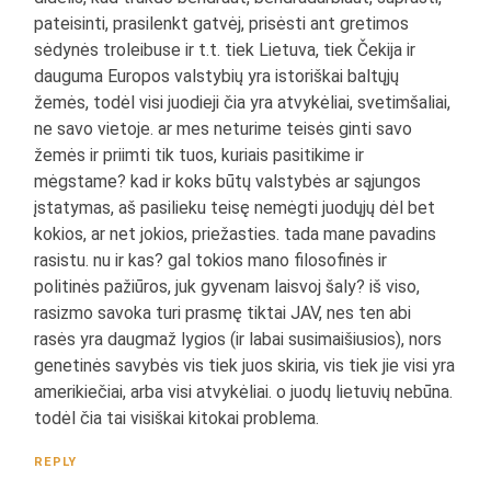
pateisinti, prasilenkt gatvėj, prisėsti ant gretimos
sėdynės troleibuse ir t.t. tiek Lietuva, tiek Čekija ir
dauguma Europos valstybių yra istoriškai baltųjų
žemės, todėl visi juodieji čia yra atvykėliai, svetimšaliai,
ne savo vietoje. ar mes neturime teisės ginti savo
žemės ir priimti tik tuos, kuriais pasitikime ir
mėgstame? kad ir koks būtų valstybės ar sąjungos
įstatymas, aš pasilieku teisę nemėgti juodųjų dėl bet
kokios, ar net jokios, priežasties. tada mane pavadins
rasistu. nu ir kas? gal tokios mano filosofinės ir
politinės pažiūros, juk gyvenam laisvoj šaly? iš viso,
rasizmo savoka turi prasmę tiktai JAV, nes ten abi
rasės yra daugmaž lygios (ir labai susimaišiusios), nors
genetinės savybės vis tiek juos skiria, vis tiek jie visi yra
amerikiečiai, arba visi atvykėliai. o juodų lietuvių nebūna.
todėl čia tai visiškai kitokai problema.
REPLY