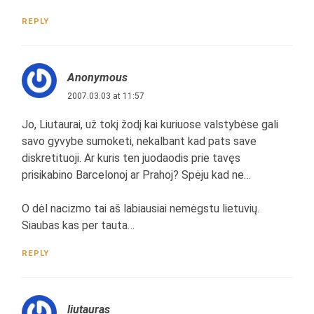
REPLY
Anonymous
2007.03.03 at 11:57
Jo, Liutaurai, už tokį žodį kai kuriuose valstybėse gali
savo gyvybe sumoketi, nekalbant kad pats save
diskretituoji. Ar kuris ten juodaodis prie tavęs
prisikabino Barcelonoj ar Prahoj? Spėju kad ne…
O dėl nacizmo tai aš labiausiai nemėgstu lietuvių.
Siaubas kas per tauta…
REPLY
liutauras