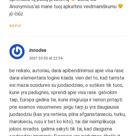
Anonymous'as mane tuoj apkaltins veidmainiškumu
jū-čiūz
REPLY
innodea
2007.03.05 at 22:54
be reikalo, autoriau, darai apibendrinimus apie visa rase.
darai elementaria logine klaida. vien del to, kad tamsta
esi mazai susidures su juodaodziais, o sutikes tik tuos,
kurie yra padugnes, sprendi apie visa rase. galvokim
taip, Europa gadina tie, kurie imigruoja ir nenori pritapti
prie esamos visuomenes. jeigu tarp ju yra daugiausia
juodaodziu (kas yra netiesa, pilna afganistanieciu, turku,
marokieciu, rusu ir bet ko kito), tai dar neimplikuoja
jokios isvados. galima sakyti tik tai, kad dauguma