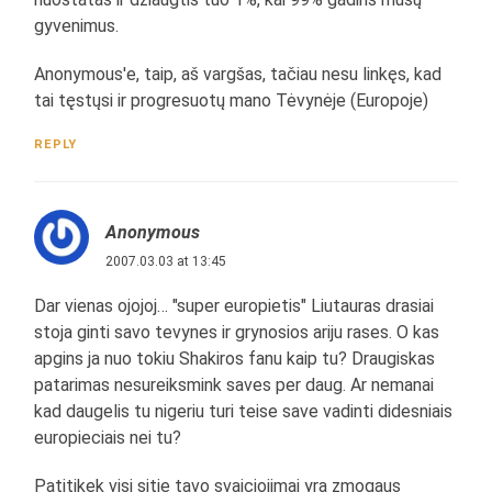
gyvenimus.
Anonymous'e, taip, aš vargšas, tačiau nesu linkęs, kad
tai tęstųsi ir progresuotų mano Tėvynėje (Europoje)
REPLY
Anonymous
2007.03.03 at 13:45
Dar vienas ojojoj… "super europietis" Liutauras drasiai
stoja ginti savo tevynes ir grynosios ariju rases. O kas
apgins ja nuo tokiu Shakiros fanu kaip tu? Draugiskas
patarimas nesureiksmink saves per daug. Ar nemanai
kad daugelis tu nigeriu turi teise save vadinti didesniais
europieciais nei tu?
Patitikek visi sitie tavo svaiciojimai yra zmogaus