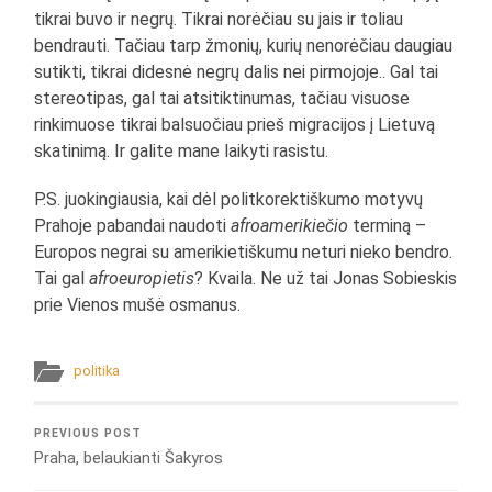
tikrai buvo ir negrų. Tikrai norėčiau su jais ir toliau
bendrauti. Tačiau tarp žmonių, kurių nenorėčiau daugiau
sutikti, tikrai didesnė negrų dalis nei pirmojoje.. Gal tai
stereotipas, gal tai atsitiktinumas, tačiau visuose
rinkimuose tikrai balsuočiau prieš migracijos į Lietuvą
skatinimą. Ir galite mane laikyti rasistu.
P.S. juokingiausia, kai dėl politkorektiškumo motyvų
Prahoje pabandai naudoti
afroamerikiečio
terminą –
Europos negrai su amerikietiškumu neturi nieko bendro.
Tai gal
afroeuropietis
? Kvaila. Ne už tai Jonas Sobieskis
prie Vienos mušė osmanus.
politika
PREVIOUS POST
Praha, belaukianti Šakyros