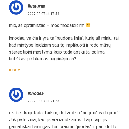
liutauras
2007.03.07 at 17:53
mid, aš optimistas – mes "nedaleisim"
innodea, va čia ir yra ta "raudona linija", kurią aš miniu. tai,
kad mintyse leidžiam sau tą implikuoti ir rodo mūsų
stereotipinį mąstymą. kaip tada apskritai galima
kritiškas problemos nagrinėjimas?
REPLY
innodea
2007.03.07 at 21:28
ok, bet kaip tada, tarkim, del zodzio "negras" vartojimo?
Juk pats zinai, kad jis yra izeidziantis. Taip taip, jis
gamatiskai teisingas, turi prasme "juodas" ir pan. del to