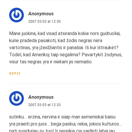
Anonymous
2007.03.03 at 12:30
Mane juokina, kad visad atsiranda kokie nors gudruoliai,
kurie pradeda pasakoti, kad žodis negras nėra
vartotinas, yra įžeidžiantis ir panašiai. Iš kur ištraukėt?
Todėl, kad Amerikoj taip negalima? Pavartykit žodynus,
visur tas negras yra ir niekam jis nemaišo.
REPLY
Anonymous
2007.03.03 at 12:33
sutinku… erzina, nervina ir siaip man asmeniskai baisu
yra praeiti pro juos… bega paskui, rekia, jokios kulturos…
pati susiduriau su tuo! Ir nereikia cia vaidinti labai jau