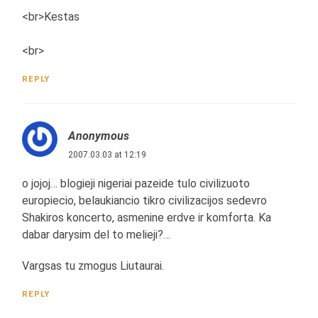
<br>Kestas
<br>
REPLY
Anonymous
2007.03.03 at 12:19
o jojoj… blogieji nigeriai pazeide tulo civilizuoto
europiecio, belaukiancio tikro civilizacijos sedevro
Shakiros koncerto, asmenine erdve ir komforta. Ka
dabar darysim del to melieji?…
Vargsas tu zmogus Liutaurai.
REPLY