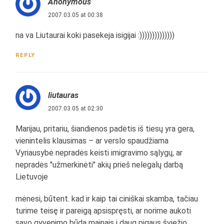
Anonymous
2007.03.05 at 00:38
na va Liutaurai koki pasekeja isigijai :))))))))))))))
REPLY
liutauras
2007.03.05 at 02:30
Marijau, pritariu, šiandienos padėtis iš tiesų yra gera,
vienintelis klausimas – ar verslo spaudžiama
Vyriausybė nepradės keisti imigravimo sąlygų, ar
nepradės "užmerkinėti" akių prieš nelegalų darbą
Lietuvoje
mėnesi, būtent. kad ir kaip tai ciniškai skamba, tačiau
turime teisę ir pareigą apsispręsti, ar norime aukoti
savo gyvenimo būdą mainais į daug pigaus šviežio