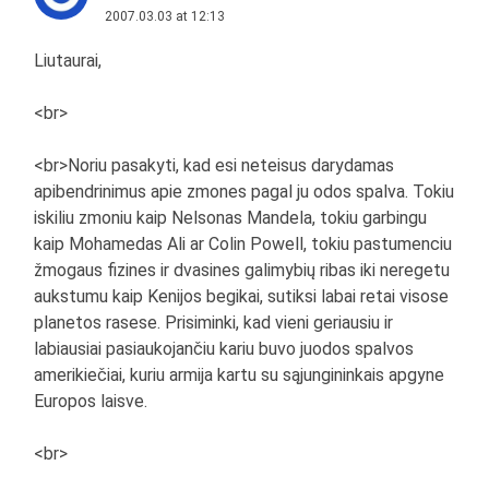
2007.03.03 at 12:13
Liutaurai,
<br>
<br>Noriu pasakyti, kad esi neteisus darydamas
apibendrinimus apie zmones pagal ju odos spalva. Tokiu
iskiliu zmoniu kaip Nelsonas Mandela, tokiu garbingu
kaip Mohamedas Ali ar Colin Powell, tokiu pastumenciu
žmogaus fizines ir dvasines galimybių ribas iki neregetu
aukstumu kaip Kenijos begikai, sutiksi labai retai visose
planetos rasese. Prisiminki, kad vieni geriausiu ir
labiausiai pasiaukojančiu kariu buvo juodos spalvos
amerikiečiai, kuriu armija kartu su sąjungininkais apgyne
Europos laisve.
<br>