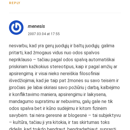
REPLY
menesis
2007.03.04 at 17:55
nesvarbu, kad yra gerų juodųjų ir baltų juodųjų. galima
pritarti, kad žmogaus vidus nuo odos spalvos
nepriklauso – tačiau pagal odos spalvą automatiškai
priskiriam kažkokius stereotipus, kaip ir pagal amžių ar
apsirengimą. ir visai nieko nereiškia filosofiniai
išvedžiojimai, kad jie taip pat žmonės su savo teisėm ir
įpročiais. jie labai skiriasi savo požiūriu į darbą, kalbėjimo
ir konfliktavimo maniera, apsirengimu ir laikysena,
mandagumo supratimu ar nebuvimu, galų gale ne tik
odos spalva bet ir kūno sudėjimu ir kitom fizinėm
savybėm. tai nėra geresnė ar blogesnė – tai subjektyvu
– kultūra, tačiau ji yra kitokia, ir tas skirtumas toks
didelis, kad trukdo bendraut, bendradarbiaut, suprasti,