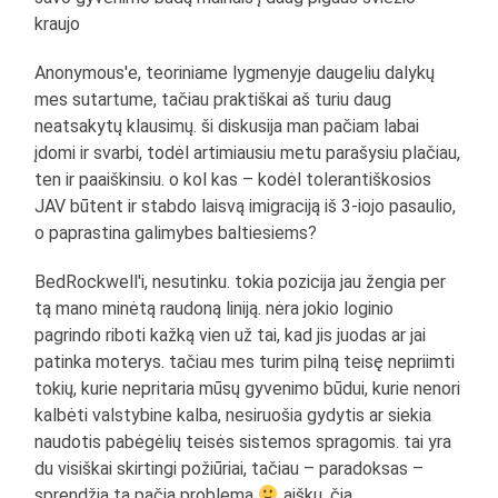
kraujo
Anonymous'e, teoriniame lygmenyje daugeliu dalykų
mes sutartume, tačiau praktiškai aš turiu daug
neatsakytų klausimų. ši diskusija man pačiam labai
įdomi ir svarbi, todėl artimiausiu metu parašysiu plačiau,
ten ir paaiškinsiu. o kol kas – kodėl tolerantiškosios
JAV būtent ir stabdo laisvą imigraciją iš 3-iojo pasaulio,
o paprastina galimybes baltiesiems?
BedRockwell'i, nesutinku. tokia pozicija jau žengia per
tą mano minėtą raudoną liniją. nėra jokio loginio
pagrindo riboti kažką vien už tai, kad jis juodas ar jai
patinka moterys. tačiau mes turim pilną teisę nepriimti
tokių, kurie nepritaria mūsų gyvenimo būdui, kurie nenori
kalbėti valstybine kalba, nesiruošia gydytis ar siekia
naudotis pabėgėlių teisės sistemos spragomis. tai yra
du visiškai skirtingi požiūriai, tačiau – paradoksas –
sprendžia tą pačią problemą
aišku, čia