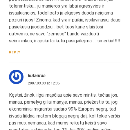
tolerantisku… ju manieros yra labai agresyvios ir
issaukiancios, todel pats ju elgesys duoda neigiama
poziuri i juos! Zinoma, kad yra ir puikiu, issilavinusiu, daug
pasiekusiu juodaodziu… bet tuos kurie slaistosi
gatvemis, ne savo "zemese" bando vaizduoti
seimininkus, ir apskritai kelia pasigailejima….. smerkiu!!!!!
REPLY
liutauras
2007.03.03 at 12:35
Kęstai, žinok, ilgai mąsčiau apie savo mintis, tačiau jos,
manau, pernelyg giliai manyje. manau, priežastis ta, jog
ekonominiai migrantai sudaro 99% Europos negrų. tad
išvada liūdna. matom blogąją negrų dalį. kol tokie veršis
pas mus, nemanau, kad mums reikėtų keisti savo
nuostatas ir džiaugtis tuo 1%, kai 99% gadins mūsų