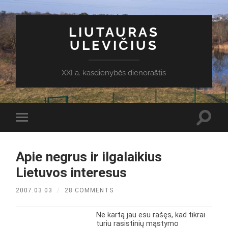
LIUTAURAS
ULEVIČIUS
XXI a. kasdienybės dienoraštis
Toggl
Toggle
search
mobile
field
menu
Apie negrus ir ilgalaikius
Lietuvos interesus
2007.03.03
/
28 COMMENTS
Ne kartą jau esu rašęs, kad tikrai
turiu rasistinių mąstymo