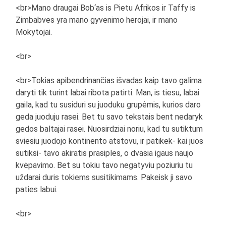
<br>Mano draugai Bob‘as is Pietu Afrikos ir Taffy is
Zimbabves yra mano gyvenimo herojai, ir mano
Mokytojai.
<br>
<br>Tokias apibendrinančias išvadas kaip tavo galima
daryti tik turint labai ribota patirti. Man, is tiesu, labai
gaila, kad tu susiduri su juoduku grupėmis, kurios daro
geda juoduju rasei. Bet tu savo tekstais bent nedaryk
gedos baltajai rasei. Nuosirdziai noriu, kad tu sutiktum
sviesiu juodojo kontinento atstovu, ir patikek- kai juos
sutiksi- tavo akiratis prasiples, o dvasia igaus naujo
kvėpavimo. Bet su tokiu tavo negatyviu poziuriu tu
uždarai duris tokiems susitikimams. Pakeisk ji savo
paties labui.
<br>