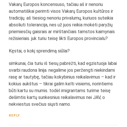
Vakarų Europos koncensuso, tačiau aš ir nenoriu
automatiškai perimti visos Vakarų Europos kultūros ir
tradicijų. aš tiesiog nenoriu privalumų, kuriuos suteikia
absoliuti tolerancija, nes už juos reikia mokėti paryžių
priemiesčių gaisrais ar mirštančiais tamstos kaimynais
režisieriais. juk turiu teisę likti Europos provincialu?
Kęstai, o kokį sprendimą siūlai?
simkunai, čia turiu iš tiesų pabrėžti, kad egzistuoja labai
svarbi raudona linija. negalime jos peržengti niekindami
rasę ar tautybę, tačiau kokybinius reikalavimus – kad ir
kokius aukštus – tikrai galim kelti visiems, norintiems
būti kartu su mumis. todėl imigrantams turime teisę
dešimtis kartų sunkesnius reikalavimus nei JAV, o
nekviestus svečius siųsti namo.
REPLY