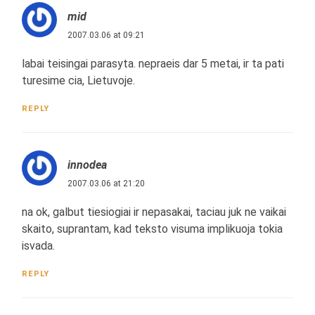
mid
2007.03.06 at 09:21
labai teisingai parasyta. nepraeis dar 5 metai, ir ta pati
turesime cia, Lietuvoje.
REPLY
innodea
2007.03.06 at 21:20
na ok, galbut tiesiogiai ir nepasakai, taciau juk ne vaikai
skaito, suprantam, kad teksto visuma implikuoja tokia
isvada.
REPLY