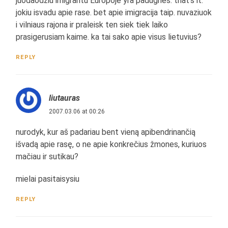
juodaodziu imigrantu Europoje yra padugnes. that's it.
jokiu isvadu apie rase. bet apie imigracija taip. nuvaziuok
i vilniaus rajona ir praleisk ten siek tiek laiko
prasigerusiam kaime. ka tai sako apie visus lietuvius?
REPLY
liutauras
2007.03.06 at 00:26
nurodyk, kur aš padariau bent vieną apibendrinančią
išvadą apie rasę, o ne apie konkrečius žmones, kuriuos
mačiau ir sutikau?
mielai pasitaisysiu
REPLY