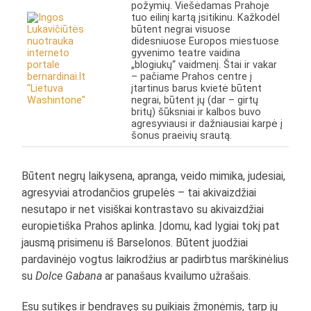
požymių. Viešėdamas Prahoje
tuo eilinį kartą įsitikinu. Kažkodėl
būtent negrai visuose
didesniuose Europos miestuose
gyvenimo teatre vaidina
„blogiukų“ vaidmenį. Štai ir vakar
– pačiame Prahos centre į
įtartinus barus kvietė būtent
negrai, būtent jų (dar – girtų
britų) šūksniai ir kalbos buvo
agresyviausi ir dažniausiai karpė į
šonus praeivių srautą.
Būtent negrų laikysena, apranga, veido mimika, judesiai,
agresyviai atrodančios grupelės – tai akivaizdžiai
nesutapo ir net visiškai kontrastavo su akivaizdžiai
europietiška Prahos aplinka. Įdomu, kad lygiai tokį pat
jausmą prisimenu iš Barselonos. Būtent juodžiai
pardavinėjo vogtus laikrodžius ar padirbtus marškinėlius
su
Dolce Gabana
ar panašaus kvailumo užrašais.
Esu sutikęs ir bendravęs su puikiais žmonėmis, tarp jų