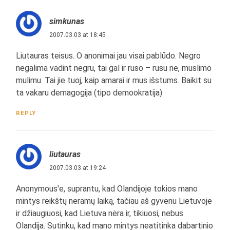
simkunas
2007.03.03 at 18:45
Liutauras teisus. O anonimai jau visai pablūdo. Negro
negalima vadint negru, tai gal ir ruso – rusu ne, muslimo
mulimu. Tai jie tuoj, kaip amarai ir mus išstums. Baikit su
ta vakaru demagogija (tipo demookratija)
REPLY
liutauras
2007.03.03 at 19:24
Anonymous'e, suprantu, kad Olandijoje tokios mano
mintys reikštų neramų laiką, tačiau aš gyvenu Lietuvoje
ir džiaugiuosi, kad Lietuva nėra ir, tikiuosi, nebus
Olandija. Sutinku, kad mano mintys neatitinka dabartinio