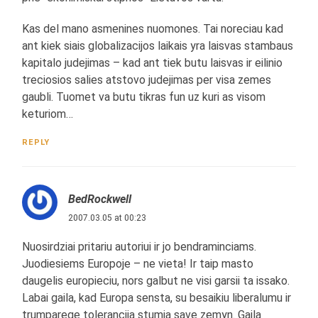
Kas del mano asmenines nuomones. Tai noreciau kad
ant kiek siais globalizacijos laikais yra laisvas stambaus
kapitalo judejimas – kad ant tiek butu laisvas ir eilinio
treciosios salies atstovo judejimas per visa zemes
gaubli. Tuomet va butu tikras fun uz kuri as visom
keturiom…
REPLY
BedRockwell
2007.03.05 at 00:23
Nuosirdziai pritariu autoriui ir jo bendraminciams.
Juodiesiems Europoje – ne vieta! Ir taip masto
daugelis europieciu, nors galbut ne visi garsii ta issako.
Labai gaila, kad Europa sensta, su besaikiu liberalumu ir
trumparege tolerancija stumia save zemyn. Gaila