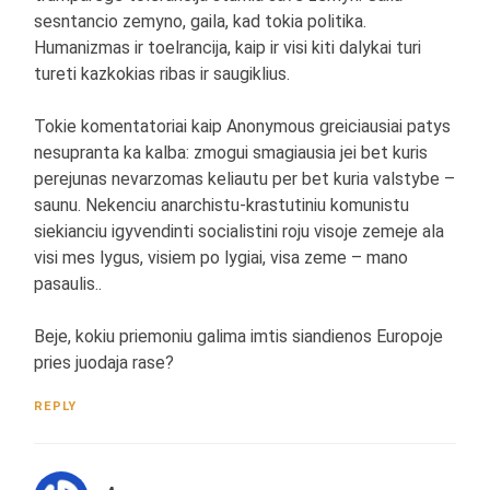
sesntancio zemyno, gaila, kad tokia politika.
Humanizmas ir toelrancija, kaip ir visi kiti dalykai turi
tureti kazkokias ribas ir saugiklius.
Tokie komentatoriai kaip Anonymous greiciausiai patys
nesupranta ka kalba: zmogui smagiausia jei bet kuris
perejunas nevarzomas keliautu per bet kuria valstybe –
saunu. Nekenciu anarchistu-krastutiniu komunistu
siekianciu igyvendinti socialistini roju visoje zemeje ala
visi mes lygus, visiem po lygiai, visa zeme – mano
pasaulis..
Beje, kokiu priemoniu galima imtis siandienos Europoje
pries juodaja rase?
REPLY