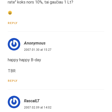
rate" koks nors 10%, tai gaučiau 1 Lt?
REPLY
Anonymous
2007.01.30 at 15:27
happy happy B-day
TBR
REPLY
RascalLT
2007.02.09 at 14:02