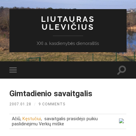
LIUTAURAS
ULEVIČIUS
XXI a. kasdienybės dienoraštis
Toggl
Toggle
search
mobile
field
menu
Gimtadienio savaitgalis
2007.01.28
/
9 COMMENTS
Ačiū,
Kęstučiui
, savaitgalis prasidėjo puikiu
paslidinėjimu Verkių miške