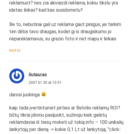
reklamuot? nes cia akivaizdi reklama, kokiu tikslu yra
idetas linkas? kad kas susidometu?
Be to, nebutinai gali uz reklama gaut pinigus, jei tarkim
ten dirba tavo draugas, kodel gi is draugiskumo jo
nepareklamavus, su grazio foto ir net mapu ir linkais
REPLY
liutauras
2007.01.30 at 10:51
darosi juokinga
kaip tada įvertintumėt pirties ar Belvilio reklamų ROI?
būtų tikrai įdomu pasijuokt, sužinoju kiek galėtų
reklamdaviai iš tiesų mokėti už tokią info – 100 unikalių
lankytojų per dieną -> kokie 0,1 Lt už lankytoją, "click-