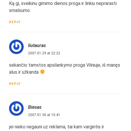
Ką gi, sveikinu gimimo dienos proga ir linkiu neprarasti
smalsumo.
REPLY
liutauras
2007.01.29 at 22:22
sekančio tamstos apsilankymo proga Vilniuje, iš manęs
alus ir užkanda
REPLY
Biesas
2007.01.30 at 10:41
jei nieko negauni uz reklama, tai kam vargintis ir