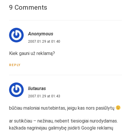
9 Comments
Anonymous
2007.01.29 at 01:40
Kiek gauni už reklamą?
REPLY
liutauras
2007.01.29 at 01:43
būčiau maloniai nustebintas, jeigu kas nors pasiūlytų
ar sutikčiau – nežinau, nebent tiesiogiai nurodydamas.
kažkada nagrinėjau galimybę įsidėti Google reklamų