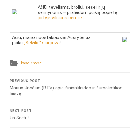
Ačiū, tėveliams, broliui, sesei ir jų
šeimynoms – praleidom puikią popietę
pirtyje Vilniaus centre
.
Ačiū, mano nuostabiausiai Aušrytei už
puikų
„Belvilio“ siurprizą
!
kasdienybė
PREVIOUS POST
Marius Jančius (BTV) apie žiniasklaidos ir žurnalistikos
laisvę
NEXT POST
Un Sartų!