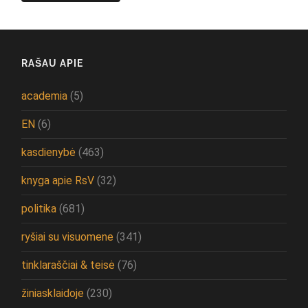
RAŠAU APIE
academia
(5)
EN
(6)
kasdienybė
(463)
knyga apie RsV
(32)
politika
(681)
ryšiai su visuomene
(341)
tinklaraščiai & teisė
(76)
žiniasklaidoje
(230)