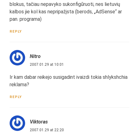
blokus, tačiau nepavyko sukonfigūruoti, nes lietuvių
kalbos jie kol kas nepripažįsta (berods, „AdSense“ ar
pan. programa)
REPLY
Nitro
2007.01.29 at 10:01
Ir kam dabar reikejo susigadint ivaizdi tokia shlykshchia
reklama?
REPLY
Viktoras
2007.01.29 at 22:20