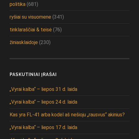
politika
(681)
ryšiai su visuomene
(341)
tinklaraščiai & teisė
(76)
žiniasklaidoje
(230)
PASKUTINIAI ĮRAŠAI
„Vyrai kalba“ – liepos 31 d. laida
„Vyrai kalba“ – liepos 24 d. laida
Kas yra FL-41 arba kodėl aš nešioju „rausvus“ akinius?
„Vyrai kalba“ – liepos 17 d. laida