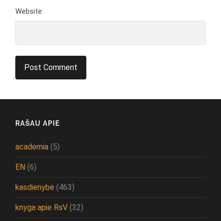
Website
RAŠAU APIE
academia
(5)
EN
(6)
kasdienybė
(463)
knyga apie RsV
(32)