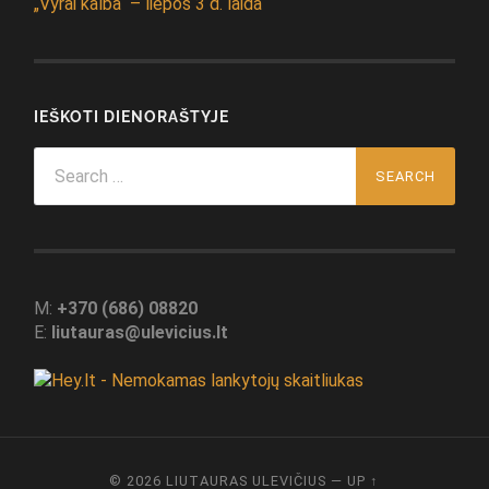
„Vyrai kalba“ – liepos 3 d. laida
IEŠKOTI DIENORAŠTYJE
Search
for:
M:
+370 (686) 08820
E:
liutauras@ulevicius.lt
© 2026
LIUTAURAS ULEVIČIUS
—
UP ↑