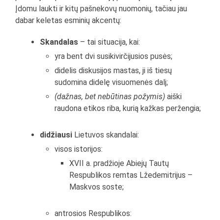
Įdomu laukti ir kitų pašnekovų nuomonių, tačiau jau
dabar keletas esminių akcentų:
Skandalas
– tai situacija, kai:
yra bent dvi susikivirčijusios pusės;
didelis diskusijos mastas, ji iš tiesų
sudomina didelę visuomenės dalį;
(dažnas, bet nebūtinas požymis)
aiški
raudona etikos riba, kurią kažkas peržengia;
didžiausi
Lietuvos skandalai:
visos istorijos:
XVII a. pradžioje Abiejų Tautų
Respublikos remtas Lžedemitrijus –
Maskvos soste;
antrosios Respublikos: