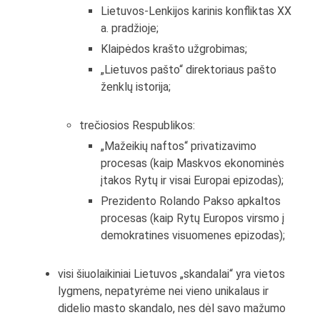
Lietuvos-Lenkijos karinis konfliktas XX
a. pradžioje;
Klaipėdos krašto užgrobimas;
„Lietuvos pašto“ direktoriaus pašto
ženklų istorija;
trečiosios Respublikos:
„Mažeikių naftos“ privatizavimo
procesas (kaip Maskvos ekonominės
įtakos Rytų ir visai Europai epizodas);
Prezidento Rolando Pakso apkaltos
procesas (kaip Rytų Europos virsmo į
demokratines visuomenes epizodas);
visi šiuolaikiniai Lietuvos „skandalai“ yra vietos
lygmens, nepatyrėme nei vieno unikalaus ir
didelio masto skandalo, nes dėl savo mažumo