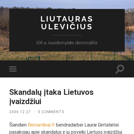
LIUTAURAS
ULEVIČIUS
XXI a. kasdienybės dienoraštis
Toggl
Toggle
search
mobile
field
menu
Skandalų įtaka Lietuvos
įvaizdžiui
2006.12.27
/
0 COMMENTS
Šiandien
Bernardinai.lt
bendradarbei Laurai Gintalaitei
pasakojau apie skandalus ir jų poveikį Lietuos įvaizdžiui.