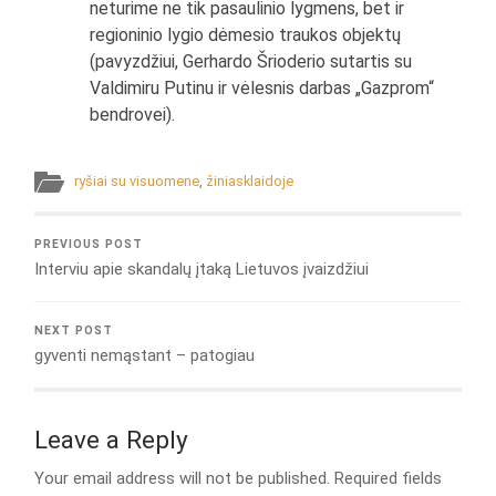
neturime ne tik pasaulinio lygmens, bet ir
regioninio lygio dėmesio traukos objektų
(pavyzdžiui, Gerhardo Šrioderio sutartis su
Valdimiru Putinu ir vėlesnis darbas „Gazprom“
bendrovei).
ryšiai su visuomene
,
žiniasklaidoje
PREVIOUS POST
Interviu apie skandalų įtaką Lietuvos įvaizdžiui
NEXT POST
gyventi nemąstant – patogiau
Leave a Reply
Your email address will not be published.
Required fields