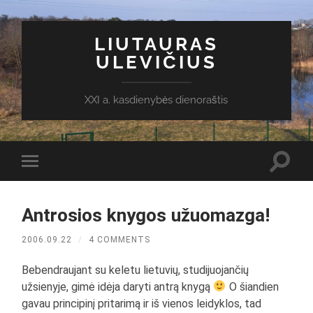
LIUTAURAS
ULEVIČIUS
XXI a. kasdienybės dienoraštis
Toggl
Toggle
search
mobile
field
menu
Antrosios knygos užuomazga!
2006.09.22
/
4 COMMENTS
Bebendraujant su keletu lietuvių, studijuojančių
užsienyje, gimė idėja daryti antrą knygą
O šiandien
gavau principinį pritarimą ir iš vienos leidyklos, tad