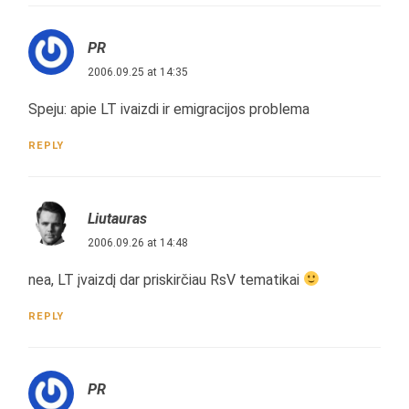
PR
2006.09.25 at 14:35
Speju: apie LT ivaizdi ir emigracijos problema
REPLY
Liutauras
2006.09.26 at 14:48
nea, LT įvaizdį dar priskirčiau RsV tematikai
REPLY
PR