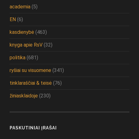
academia
(5)
EN
(6)
kasdienybė
(463)
knyga apie RsV
(32)
politika
(681)
ryšiai su visuomene
(341)
tinklaraščiai & teisė
(76)
žiniasklaidoje
(230)
PASKUTINIAI ĮRAŠAI