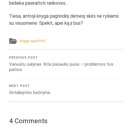
belieka pasiraitoti rankoves..
Tiesa, antroji knyga pagrindinį dėmesį skirs ne ryšiams
su visuomene. Spėkit, apie ką ji bus?
knyga apie RsV
PREVIOUS POST
Vanuatu salynas. Kita pasaulio pusė – problemos tos
pačios
NEXT POST
Antalieptės bažnyčia
4 Comments