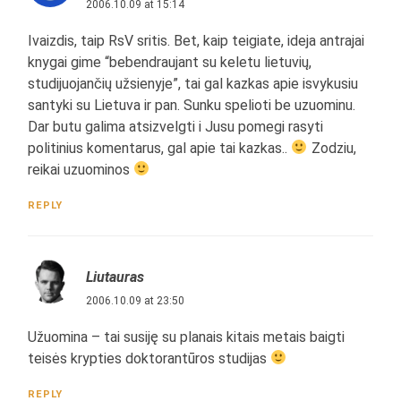
2006.10.09 at 15:14
Ivaizdis, taip RsV sritis. Bet, kaip teigiate, ideja antrajai
knygai gime “bebendraujant su keletu lietuvių,
studijuojančių užsienyje”, tai gal kazkas apie isvykusiu
santyki su Lietuva ir pan. Sunku spelioti be uzuominu.
Dar butu galima atsizvelgti i Jusu pomegi rasyti
politinius komentarus, gal apie tai kazkas..
Zodziu,
reikai uzuominos
REPLY
Liutauras
2006.10.09 at 23:50
Užuomina – tai susiję su planais kitais metais baigti
teisės krypties doktorantūros studijas
REPLY