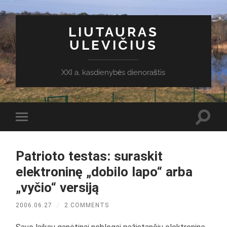
LIUTAURAS
ULEVIČIUS
XXI a. kasdienybės dienoraštis
Toggl
Toggle
search
mobile
field
menu
Patrioto testas: suraskit
elektroninę „dobilo lapo“ arba
„vyčio“ versiją
2006.06.27
/
2 COMMENTS