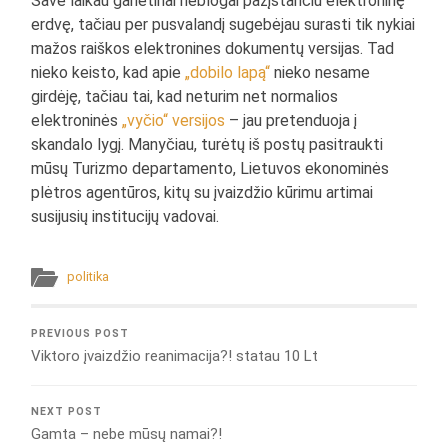
Save laikau ganėtinai neblogai pažįstančiu elektroninę
erdvę, tačiau per pusvalandį sugebėjau surasti tik nykiai
mažos raiškos elektronines dokumentų versijas. Tad
nieko keisto, kad apie
„dobilo lapą“
nieko nesame
girdėję, tačiau tai, kad neturim net normalios
elektroninės
„vyčio“
versijos
– jau pretenduoja į
skandalo lygį. Manyčiau, turėtų iš postų pasitraukti
mūsų Turizmo departamento, Lietuvos ekonominės
plėtros agentūros, kitų su įvaizdžio kūrimu artimai
susijusių institucijų vadovai.
politika
PREVIOUS POST
Viktoro įvaizdžio reanimacija?! statau 10 Lt
NEXT POST
Gamta – nebe mūsų namai?!