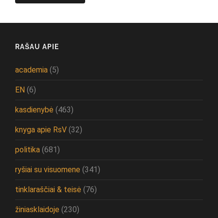
RAŠAU APIE
academia
(5)
EN
(6)
kasdienybė
(463)
knyga apie RsV
(32)
politika
(681)
ryšiai su visuomene
(341)
tinklaraščiai & teisė
(76)
žiniasklaidoje
(230)