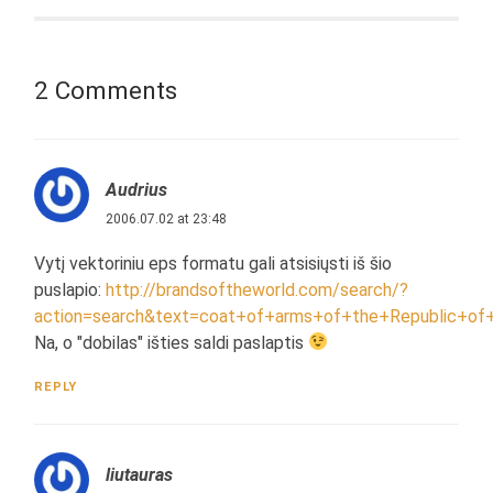
2 Comments
Audrius
2006.07.02 at 23:48
Vytį vektoriniu eps formatu gali atsisiųsti iš šio
puslapio:
http://brandsoftheworld.com/search/?
action=search&text=coat+of+arms+of+the+Republic+of+
Na, o "dobilas" išties saldi paslaptis
REPLY
liutauras