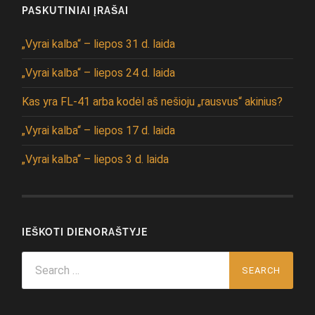
PASKUTINIAI ĮRAŠAI
„Vyrai kalba“ – liepos 31 d. laida
„Vyrai kalba“ – liepos 24 d. laida
Kas yra FL-41 arba kodėl aš nešioju „rausvus“ akinius?
„Vyrai kalba“ – liepos 17 d. laida
„Vyrai kalba“ – liepos 3 d. laida
IEŠKOTI DIENORAŠTYJE
Search
for: