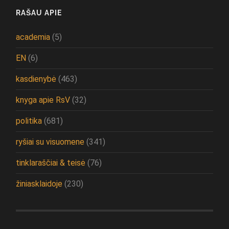
RAŠAU APIE
academia
(5)
EN
(6)
kasdienybė
(463)
knyga apie RsV
(32)
politika
(681)
ryšiai su visuomene
(341)
tinklaraščiai & teisė
(76)
žiniasklaidoje
(230)