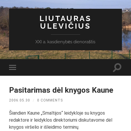
LIUTAURAS
ULEVIČIUS
XXI a. kasdienybės dienoraštis
Toggl
Toggle
search
mobile
field
menu
Pasitarimas dėl knygos Kaune
2006.05.30
/
0 COMMENTS
Šiandien Kaune „Smaltijos“ leidykloje su knygos
redaktore ir leidyklos direktoriumi diskutavome dėl
knygos viršelio ir išleidimo terminų.