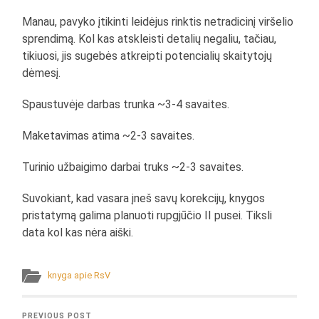
Manau, pavyko įtikinti leidėjus rinktis netradicinį viršelio
sprendimą. Kol kas atskleisti detalių negaliu, tačiau,
tikiuosi, jis sugebės atkreipti potencialių skaitytojų
dėmesį.
Spaustuvėje darbas trunka ~3-4 savaites.
Maketavimas atima ~2-3 savaites.
Turinio užbaigimo darbai truks ~2-3 savaites.
Suvokiant, kad vasara įneš savų korekcijų, knygos
pristatymą galima planuoti rupgjūčio II pusei. Tiksli
data kol kas nėra aiški.
knyga apie RsV
PREVIOUS POST