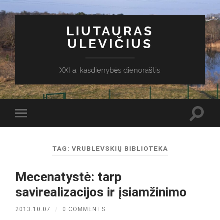
LIUTAURAS
ULEVIČIUS
XXI a. kasdienybės dienoraštis
Toggl
Toggle
search
mobile
field
menu
TAG:
VRUBLEVSKIŲ BIBLIOTEKA
Mecenatystė: tarp
savirealizacijos ir įsiamžinimo
2013.10.07
/
0 COMMENTS