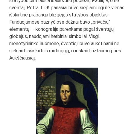
statybos pirmiausia išaukštino popiežių Paulių V, o ne
šventąjį Petrą. LDK panašiai buvo šiepiami irgi ne vienas
išskirtine prabanga blizgėjęs statybos objektas.
Funduojamose bažnyčiose dažnai buvo „privačių“
elementų – ikonografija parenkama pagal šventųjų
globėjus, naudojami herbiniai simboliai. Visgi,
menotyrininko nuomone, šventieji buvo aukštinami ne
siekiant išsiskirti iš mirtingųjų, o ieškant užtarimo prieš
Aukščiausiąjį.