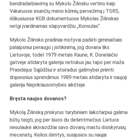
bendradarbiavimą su Mykolu Žilinsku vertino kaip
Vakaruose esančių meno kūrinių pervežimą į TSRS,
išlikusiuose KGB dokumentuose Mykolas Žilinskas
netgi įvardinamas slapyvardžiu „Konsulas“.
Mykolo Žilinsko pradiniai motyvai padėti giminaičiais
palaipsniui peraugo į įsitikinimą, jog dovana liks
Lietuvoje, todėl 1979 metais Kaune, K. Donelaičio
gatvėje atidaryta galerija netrukus jau tapo per maža.
Prasidėjus Sąjūdžiui ir atsiradus galimybei priimti
drąsesnius sprendimus 1989 metais atidaryta ir naujoji
galerija Nepriklausomybės aikštėje.
Bręsta naujos dovanos?
Mykolą Žilinską priskyrus tarybiniam laikotarpiui galima
būtų teigti, jog per šiuos du dešimtmečius Lietuva
nesulaukė akivaizdžiai savo dovanų mastu išsiskyrusių
mecenatų. Kelios išimtys, susijusios su naujai