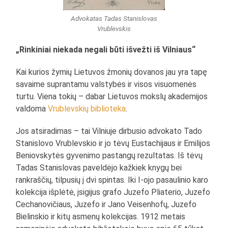
Advokatas Tadas Stanislovas
Vrublevskis
„Rinkiniai niekada negali būti išvežti iš Vilniaus“
Kai kurios žymių Lietuvos žmonių dovanos jau yra tapę
savaime suprantamu valstybės ir visos visuomenės
turtu. Viena tokių – dabar Lietuvos mokslų akademijos
valdoma
Vrublevskių biblioteka
.
Jos atsiradimas – tai Vilniuje dirbusio advokato Tado
Stanislovo Vrublevskio ir jo tėvų Eustachijaus ir Emilijos
Beniovskytės gyvenimo pastangų rezultatas. Iš tėvų
Tadas Stanislovas paveldėjo kažkiek knygų bei
rankraščių, tilpusių į dvi spintas. Iki I-ojo pasaulinio karo
kolekcija išplėtė, įsigijus grafo Juzefo Pliaterio, Juzefo
Cechanovičiaus, Juzefo ir Jano Veisenhofų, Juzefo
Bielinskio ir kitų asmenų kolekcijas. 1912 metais