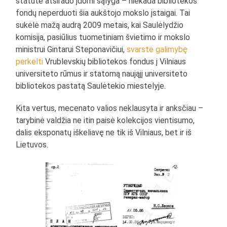
statute atsirado įdomi sąlyga – niekada bibliotekos
fondų neperduoti šia aukštojo mokslo įstaigai. Tai
sukėlė mažą audrą 2009 metais, kai Saulėlydžio
komisija, pasiūlius tuometiniam švietimo ir mokslo
ministrui Gintarui Steponavičiui,
svarstė galimybę
perkelti
Vrublevskių bibliotekos fondus į Vilniaus
universiteto rūmus ir statomą naująjį universiteto
bibliotekos pastatą Saulėtekio miestelyje.
Kita vertus, mecenato valios neklausyta ir anksčiau –
tarybinė valdžia ne itin paisė kolekcijos vientisumo,
dalis eksponatų iškeliavę ne tik iš Vilniaus, bet ir iš
Lietuvos.