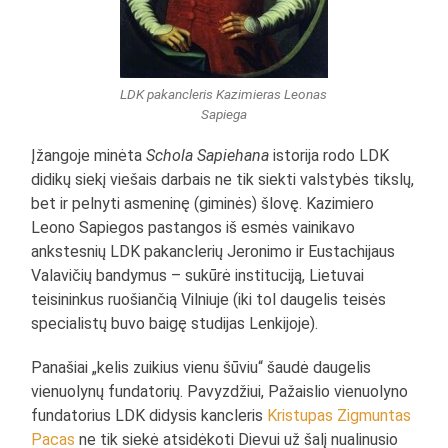
LDK pakancleris Kazimieras Leonas
Sapiega
Įžangoje minėta
Schola Sapiehana
istorija rodo LDK
didikų siekį viešais darbais ne tik siekti valstybės tikslų,
bet ir pelnyti asmeninę (giminės) šlovę. Kazimiero
Leono Sapiegos pastangos iš esmės vainikavo
ankstesnių LDK pakanclerių Jeronimo ir Eustachijaus
Valavičių bandymus – sukūrė instituciją, Lietuvai
teisininkus ruošiančią Vilniuje (iki tol daugelis teisės
specialistų buvo baigę studijas Lenkijoje).
Panašiai „kelis zuikius vienu šūviu“ šaudė daugelis
vienuolynų fundatorių. Pavyzdžiui, Pažaislio vienuolyno
fundatorius LDK didysis kancleris
Kristupas Zigmuntas
Pacas
ne tik siekė atsidėkoti Dievui už šalį nualinusio