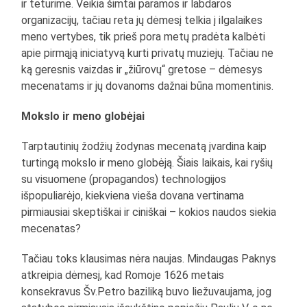
ir teturime. Veikia šimtai paramos ir labdaros
organizacijų, tačiau reta jų dėmesį telkia į ilgalaikes
meno vertybes, tik prieš pora metų pradėta kalbėti
apie pirmąją iniciatyvą kurti privatų muziejų. Tačiau ne
ką geresnis vaizdas ir „žiūrovų“ gretose – dėmesys
mecenatams ir jų dovanoms dažnai būna momentinis.
Mokslo ir meno globėjai
Tarptautinių žodžių žodynas mecenatą įvardina kaip
turtingą mokslo ir meno globėją. Šiais laikais, kai ryšių
su visuomene (propagandos) technologijos
išpopuliarėjo, kiekviena vieša dovana vertinama
pirmiausiai skeptiškai ir ciniškai – kokios naudos siekia
mecenatas?
Tačiau toks klausimas nėra naujas. Mindaugas Paknys
atkreipia dėmesį, kad Romoje 1626 metais
konsekravus Šv.Petro baziliką buvo liežuvaujama, jog