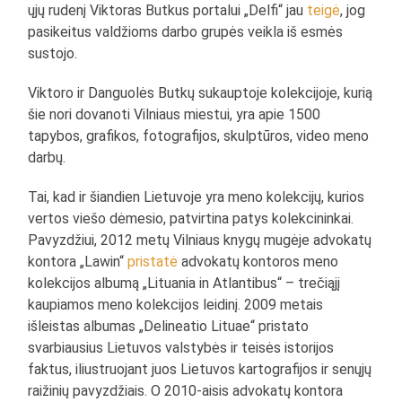
ųjų rudenį Viktoras Butkus portalui „Delfi“ jau
teigė
, jog
pasikeitus valdžioms darbo grupės veikla iš esmės
sustojo.
Viktoro ir Danguolės Butkų sukauptoje kolekcijoje, kurią
šie nori dovanoti Vilniaus miestui, yra apie 1500
tapybos, grafikos, fotografijos, skulptūros, video meno
darbų.
Tai, kad ir šiandien Lietuvoje yra meno kolekcijų, kurios
vertos viešo dėmesio, patvirtina patys kolekcininkai.
Pavyzdžiui, 2012 metų Vilniaus knygų mugėje advokatų
kontora „Lawin“
pristatė
advokatų kontoros meno
kolekcijos albumą „Lituania in Atlantibus“ – trečiąjį
kaupiamos meno kolekcijos leidinį. 2009 metais
išleistas albumas „Delineatio Lituae“ pristato
svarbiausius Lietuvos valstybės ir teisės istorijos
faktus, iliustruojant juos Lietuvos kartografijos ir senųjų
raižinių pavyzdžiais. O 2010-aisis advokatų kontora