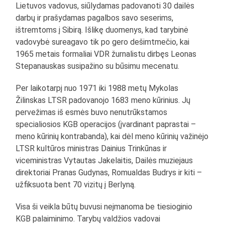
Lietuvos vadovus, siūlydamas padovanoti 30 dailės
darbų ir prašydamas pagalbos savo seserims,
ištremtoms į Sibirą. Išlikę duomenys, kad tarybinė
vadovybė sureagavo tik po gero dešimtmečio, kai
1965 metais formaliai VDR žurnalistu dirbęs Leonas
Stepanauskas susipažino su būsimu mecenatu.
Per laikotarpį nuo 1971 iki 1988 metų Mykolas
Žilinskas LTSR padovanojo 1683 meno kūrinius. Jų
pervežimas iš esmės buvo nenutrūkstamos
specialiosios KGB operacijos (įvardinant paprastai –
meno kūrinių kontrabanda), kai dėl meno kūrinių važinėjo
LTSR kultūros ministras Dainius Trinkūnas ir
viceministras Vytautas Jakelaitis, Dailės muziejaus
direktoriai Pranas Gudynas, Romualdas Budrys ir kiti –
užfiksuota bent 70 vizitų į Berlyną.
Visa ši veikla būtų buvusi neįmanoma be tiesioginio
KGB palaiminimo. Tarybų valdžios vadovai