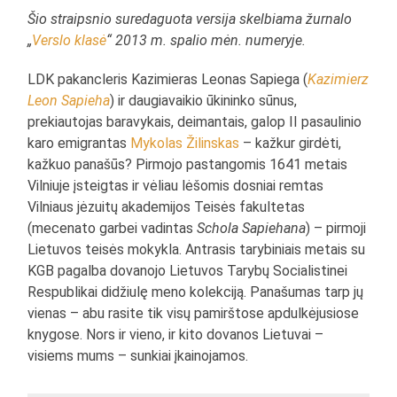
Šio straipsnio suredaguota versija skelbiama žurnalo
„
Verslo klasė
“ 2013 m. spalio mėn. numeryje.
LDK pakancleris Kazimieras Leonas Sapiega (
Kazimierz
Leon Sapieha
) ir daugiavaikio ūkininko sūnus,
prekiautojas baravykais, deimantais, galop II pasaulinio
karo emigrantas
Mykolas Žilinskas
– kažkur girdėti,
kažkuo panašūs? Pirmojo pastangomis 1641 metais
Vilniuje įsteigtas ir vėliau lėšomis dosniai remtas
Vilniaus jėzuitų akademijos Teisės fakultetas
(mecenato garbei vadintas
Schola Sapiehana
) – pirmoji
Lietuvos teisės mokykla. Antrasis tarybiniais metais su
KGB pagalba dovanojo Lietuvos Tarybų Socialistinei
Respublikai didžiulę meno kolekciją. Panašumas tarp jų
vienas – abu rasite tik visų pamirštose apdulkėjusiose
knygose. Nors ir vieno, ir kito dovanos Lietuvai –
visiems mums – sunkiai įkainojamos.