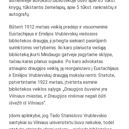
asmeninėje advokato bibliotekoje buvo apie 65 tūkst.
knygų, tūkstantis žemėlapių, apie 5 tūkst. rankraščių ir
autografų.
Būtent 1912 metais veiklą pradėjo ir visuomeninė
Eustachijaus ir Emilijos Vrublevskių viešosios
bibliotekos draugija, ji įsteigta siekiant pasirūpinti
surinktomis vertybėmis. Iki karo planuota viešąją
biblioteką įkurti Mindaugo gatvėje įsigytame sklype,
tačiau karas planus sujaukė. Po karo advokatas
atnaujino draugijos veiklą, ją reorganizavo į Eustachijaus
ir Emilijos Vrublevskių draugiją mokslui remti. Statute,
patvirtintame 1922 metais, įtvirtinta esminė
bibliotekos veiklos sąlyga: „
Draugijos buveinė yra
Vilniaus miestas, ir Draugijos rinkiniai negali būti
išvežti iš Vilniaus
“.
Įdomi aplinkybė, jog Tado Stanislovo Vrublevskio
santykiai su Vilniaus universitetu buvo nekokie, todėl