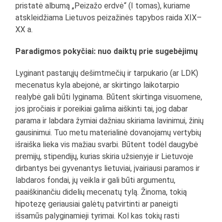
pristatė albumą „Peizažo erdvė“ (I tomas), kuriame
atskleidžiama Lietuvos peizažinės tapybos raida XIX–
XX a.
Paradigmos pokyčiai: nuo daiktų prie sugebėjimų
Lyginant pastarųjų dešimtmečių ir tarpukario (ar LDK)
mecenatus kyla abejonė, ar skirtingo laikotarpio
realybė gali būti lyginama. Būtent skirtinga visuomene,
jos įpročiais ir poreikiai galima aiškinti tai, jog dabar
parama ir labdara žymiai dažniau skiriama lavinimui, žinių
gausinimui. Tuo metu materialinė dovanojamų vertybių
išraiška lieka vis mažiau svarbi. Būtent todėl daugybė
premijų, stipendijų, kurias skiria užsienyje ir Lietuvoje
dirbantys bei gyvenantys lietuviai, įvairiausi paramos ir
labdaros fondai, jų veikla ir gali būti argumentu,
paaiškinančiu didelių mecenatų tylą. Žinoma, tokią
hipotezę geriausiai galėtų patvirtinti ar paneigti
išsamūs palyginamieji tyrimai. Kol kas tokių rasti