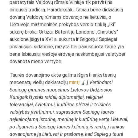
pastatytais Valdovų rūmais Vilniuje tik patvirtina
dingusią tradiciją. Paradoksalu, tačiau bene didžiausią
dovaną Valdovų rūmams dovanojo ne lietuviai, o
Lietuvoje mažmeninės prekybos verslo tinklą „Iki“
sukūrę broliai Ortizai. Būtent jų Londono „Christie’s“
aukcione įsigyta XVI a. sukurta ir Grigorijui Sapiegai
priklausiusi sidabrinė, raižyta bei paauksuota taurė yra
bene labiausiai viešoje erdvėje nuskambėjusi valstybei
dovanota meno vertybė.
Taurės dovanojimo akte galima išgirsti ankstesnių
mecenatų viešų deklaracijų
mintį
: „
[..] Vertindami
Sapiegų giminės nuopelnus Lietuvos Didžiosios
Kunigaikštystės raidai, diplomatijai, religinei
tolerancijai, švietimui, kultūros plėtrai ir teisinės
valstybės įtvirtinimui, suprasdami Sapiegų taurės
neįkainojamą istorinę, meninę ir kultūrinę vertę Lietuvai,
po ilgamečių Sapiegų taurės kelionių iš rankų į rankas
dovanojame ją Lietuvai ir prašome, kad Sapiegų taurė