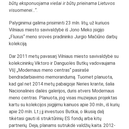
būtų eksponuojama viešai ir būtų prieinama Lietuvos
visuomenei…
“.
Palyginimui galima prisiminti 23 mln. litų, už kuriuos
Vilniaus miesto savivaldybė iš Jono Meko įsigijo
„Fluxus“ meno srovės pradininko Jurgio Mačiūno darbų
kolekciją.
Dar 2011 metų pavasarį Vilniaus miesto savivaldybė su
kolekcininkų Viktoro ir Danguolės Butkų vadovaujama
VšĮ „Modernaus meno centras“ pasirašė
bendradarbiavimo memorandumą. Tuomet planuota,
kad gal net 2014 metų pabaigoje Neries krante, šalia
Nacionalinės dailės galerijos, duris atvers Modernaus
meno centras. Planuota, jog visas muziejaus projektas
kartu su kolekcijos įsigijimu kainuos apie 30 mln., iš kurių
apie 20 mln. Lt į jį investuos Butkai, o likusią dalį
tikėtasi gauti iš struktūrinių ES fondų arba kitų
partnerių. Deja, planams sutrukdė valdžių kaita. 2012-