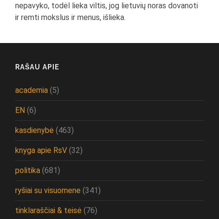
nepavyko, todėl lieka viltis, jog lietuvių noras dovanoti
ir remti mokslus ir menus, išlieka.
RAŠAU APIE
academia
(5)
EN
(6)
kasdienybė
(463)
knyga apie RsV
(32)
politika
(681)
ryšiai su visuomene
(341)
tinklaraščiai & teisė
(76)