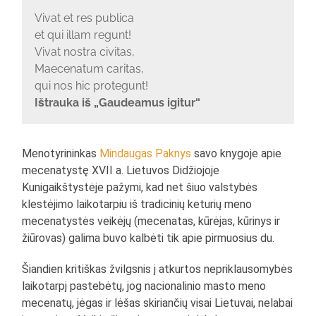
Vivat et res publica
et qui illam regunt!
Vivat nostra civitas,
Maecenatum caritas,
qui nos hic protegunt!
Ištrauka iš „Gaudeamus igitur“
Menotyrininkas
Mindaugas Paknys
savo knygoje apie
mecenatystę XVII a. Lietuvos Didžiojoje
Kunigaikštystėje pažymi, kad net šiuo valstybės
klestėjimo laikotarpiu iš tradicinių keturių meno
mecenatystės veikėjų (mecenatas, kūrėjas, kūrinys ir
žiūrovas) galima buvo kalbėti tik apie pirmuosius du.
Šiandien kritiškas žvilgsnis į atkurtos nepriklausomybės
laikotarpį pastebėtų, jog nacionalinio masto meno
mecenatų, jėgas ir lėšas skiriančių visai Lietuvai, nelabai