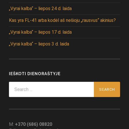
„Vyrai kalba“ – liepos 24 d. laida
Kas yra FL-41 arba kodėl aš nešioju „rausvus“ akinius?
„Vyrai kalba“ – liepos 17 d. laida
„Vyrai kalba“ – liepos 3 d. laida
IEŠKOTI DIENORAŠTYJE
Search
for:
M:
+370 (686) 08820