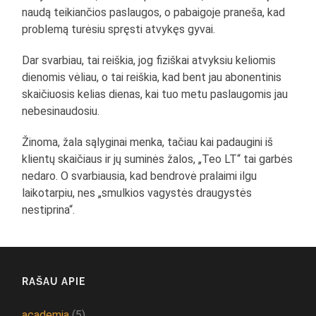
naudą teikiančios paslaugos, o pabaigoje praneša, kad
problemą turėsiu spręsti atvykęs gyvai.
Dar svarbiau, tai reiškia, jog fiziškai atvyksiu keliomis
dienomis vėliau, o tai reiškia, kad bent jau abonentinis
skaičiuosis kelias dienas, kai tuo metu paslaugomis jau
nebesinaudosiu.
Žinoma, žala sąlyginai menka, tačiau kai padaugini iš
klientų skaičiaus ir jų suminės žalos, „Teo LT“ tai garbės
nedaro. O svarbiausia, kad bendrovė pralaimi ilgu
laikotarpiu, nes „smulkios vagystės draugystės
nestiprina“.
RAŠAU APIE
academia
(5)