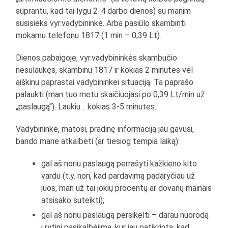
suprantu, kad tai lygu 2-4 darbo dienos) su manim
susisieks vyr.vadybininkė. Arba pasiūlo skambinti
mokamu telefonu 1817 (1 min – 0,39 Lt).
Dienos pabaigoje, vyr.vadybininkės skambučio
nesulaukęs, skambinu 1817 ir kokias 2 minutes vėl
aiškinu paprastai vadybininkei situaciją. Ta paprašo
palaukti (man tuo metu skaičiuojasi po 0,39 Lt/min už
„paslaugą“). Laukiu… kokias 3-5 minutes.
Vadybininkė, matosi, pradinę informaciją jau gavusi,
bando mane atkalbėti (ar tiesiog tempia laiką):
gal aš noriu paslaugą perrašyti kažkieno kito
vardu (t.y. nori, kad pardavimą padaryčiau už
juos, man už tai jokių procentų ar dovanų mainais
atsisako suteikti);
gal aš noriu paslaugą persikelti – darau nuorodą
į rytinį pasikalbėjimą, kur jau patikrinta, kad