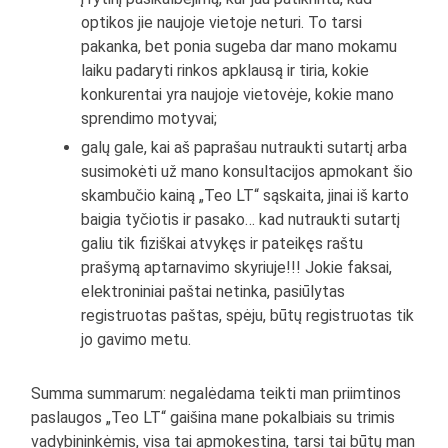
optikos jie naujoje vietoje neturi. To tarsi
pakanka, bet ponia sugeba dar mano mokamu
laiku padaryti rinkos apklausą ir tiria, kokie
konkurentai yra naujoje vietovėje, kokie mano
sprendimo motyvai;
galų gale, kai aš paprašau nutraukti sutartį arba
susimokėti už mano konsultacijos apmokant šio
skambučio kainą „Teo LT“ sąskaita, jinai iš karto
baigia tyčiotis ir pasako… kad nutraukti sutartį
galiu tik fiziškai atvykęs ir pateikęs raštu
prašymą aptarnavimo skyriuje!!! Jokie faksai,
elektroniniai paštai netinka, pasiūlytas
registruotas paštas, spėju, būtų registruotas tik
jo gavimo metu.
Summa summarum: negalėdama teikti man priimtinos
paslaugos „Teo LT“ gaišina mane pokalbiais su trimis
vadybininkėmis, visa tai apmokestina, tarsi tai būtų man