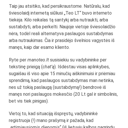
Taip jau atsitiko, kad persikraustome. Natūralu, kad
šviesolaidį internetą siūliusi „Teo LT“ buvo interneto
tiekėja. Kilo reikalas tą santykį arba nutraukti, arba
sustabdyti, arba perkelti. Naujoje vietoje šviesolaidžio
nėra, todėl reali alternatyva paslaugos sustabdymas
arba nutraukimas. Čia ir prasidėjo švelnios vagystės iš
manęs, kaip dar esamo kliento.
Ryte per
manoteo.lt
susisiekiu su vadybininke per
tekstinę prieigą (
chat’ą
). Išdėstau visas aplinkybes,
sugaišau iš viso apie 15 minučių aiškinimuisi ir priėmiau
sprendimą, kad paslaugos sustabdymas man netinka,
nes už tokią paslaugą (sustabdymą!) bendrovė iš
manęs nori paslaugos mokesčio (20 Lt gal ir simbolinis,
bet vis tiek pinigas).
Vietoj to, kad situaciją išspręstų, vadybininkė
registruoja (!) mano prašymą ir pažada, kad
„
artimiausiomis dienomis
“ (iš lietuvių kalbos pagrindų