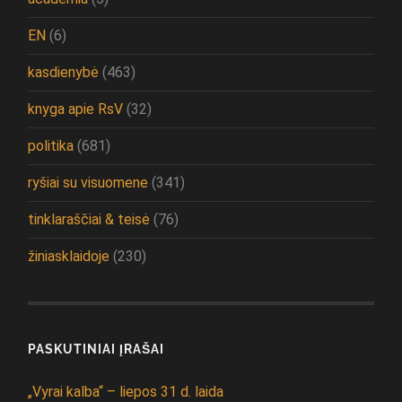
EN
(6)
kasdienybė
(463)
knyga apie RsV
(32)
politika
(681)
ryšiai su visuomene
(341)
tinklaraščiai & teisė
(76)
žiniasklaidoje
(230)
PASKUTINIAI ĮRAŠAI
„Vyrai kalba“ – liepos 31 d. laida