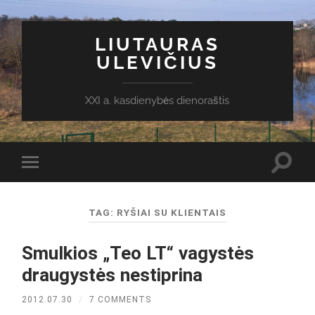
LIUTAURAS
ULEVIČIUS
XXI a. kasdienybės dienoraštis
Toggl
Toggle
search
mobile
field
menu
TAG:
RYŠIAI SU KLIENTAIS
Smulkios „Teo LT“ vagystės
draugystės nestiprina
2012.07.30
/
7 COMMENTS