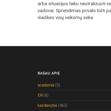
arba situacijos laiku neutralizuoti
vadovai. Sprendimas privalo būti pada
išaiškės visų veiksmų seka
RAŠAU APIE
academia
(5)
EN
(6)
kasdienybė
(463)