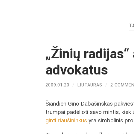
T
„Žinių radijas“
advokatus
2009.01.20
/
LIUTAURAS
/
2 COMME
Šiandien Gino Dabašinskas pakviest
trumpai padėlioti savo mintis, kie
ginti riaušininkus
yra simbolinis prot