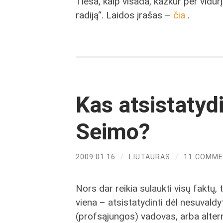
Tiesa, kaip visada, kažkur per vidurį
radiją“. Laidos įrašas –
čia
.
Kas atsistatyd
Seimo?
2009.01.16
/
LIUTAURAS
/
11 COMM
Nors dar reikia sulaukti visų faktų, 
viena – atsistatydinti dėl nesuvaldy
(profsąjungos) vadovas, arba altern