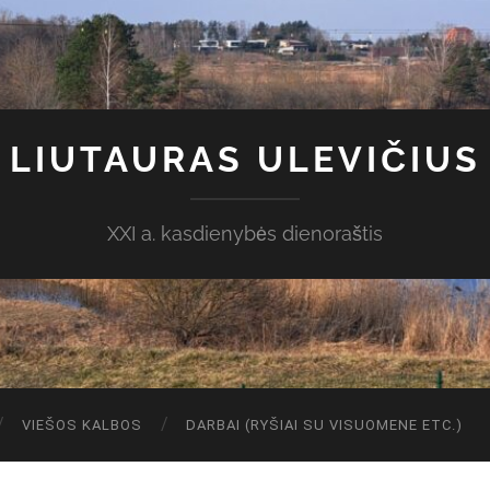
LIUTAURAS ULEVIČIUS
XXI a. kasdienybės dienoraštis
VIEŠOS KALBOS
DARBAI (RYŠIAI SU VISUOMENE ETC.)