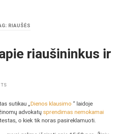
AG:
RIAUŠĖS
 apie riaušininkus ir
NTS
as sutikau „
Dienos klausimo
“ laidoje
k žinomų advokatų
sprendimas nemokamai
estas, o kiek tik noras pasireklamuoti.