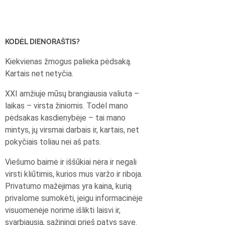
KODĖL DIENORAŠTIS?
Kiekvienas žmogus palieka pėdsaką.
Kartais net netyčia.
XXI amžiuje mūsų brangiausia valiuta –
laikas – virsta žiniomis. Todėl mano
pėdsakas kasdienybėje – tai mano
mintys, jų virsmai darbais ir, kartais, net
pokyčiais toliau nei aš pats.
Viešumo baimė ir iššūkiai nėra ir negali
virsti kliūtimis, kurios mus varžo ir riboja.
Privatumo mažėjimas yra kaina, kurią
privalome sumokėti, jeigu informacinėje
visuomenėje norime išlikti laisvi ir,
svarbiausia, sąžiningi prieš patys save.