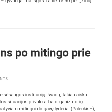
 – gyvai galima išgirsti apie 15:50 per „Žinių
ins po mitingo prie
ENTS
teisėsaugos institucijų išvadų, tačiau aišku
tos situacijos privalo arba organizatorių
atyviam mitingui dirigavę lyderiai (Paleckis+),