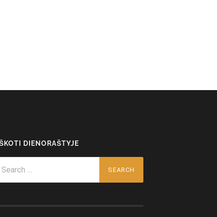
EŠKOTI DIENORAŠTYJE
arch
r: