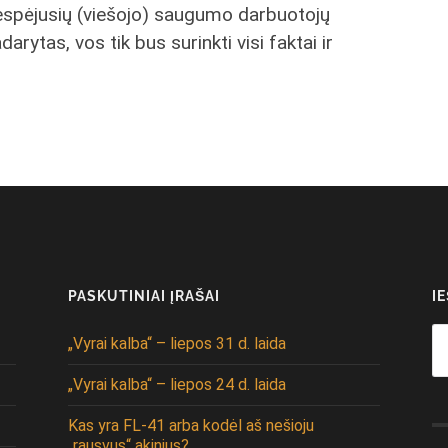
 nespėjusių (viešojo) saugumo darbuotojų
rytas, vos tik bus surinkti visi faktai ir
PASKUTINIAI ĮRAŠAI
I
Se
„Vyrai kalba“ – liepos 31 d. laida
fo
„Vyrai kalba“ – liepos 24 d. laida
Kas yra FL-41 arba kodėl aš nešioju
„rausvus“ akinius?