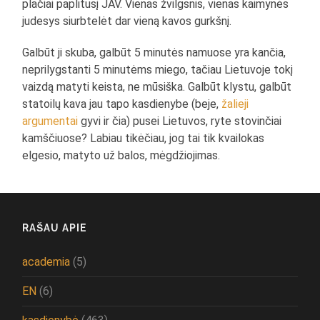
plačiai paplitusį JAV. Vienas žvilgsnis, vienas kaimynės
judesys siurbtelėt dar vieną kavos gurkšnį.
Galbūt ji skuba, galbūt 5 minutės namuose yra kančia,
neprilygstanti 5 minutėms miego, tačiau Lietuvoje tokį
vaizdą matyti keista, ne mūsiška. Galbūt klystu, galbūt
statoilų kava jau tapo kasdienybe (beje,
žalieji
argumentai
gyvi ir čia) pusei Lietuvos, ryte stovinčiai
kamščiuose? Labiau tikėčiau, jog tai tik kvailokas
elgesio, matyto už balos, mėgdžiojimas.
RAŠAU APIE
academia
(5)
EN
(6)