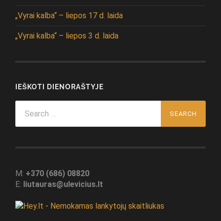
„Vyrai kalba“ – liepos 17 d. laida
„Vyrai kalba“ – liepos 3 d. laida
IEŠKOTI DIENORAŠTYJE
Search
for:
M:
+370 (686) 08820
E:
liutauras@ulevicius.lt