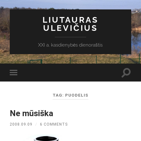
LIUTAURAS
ULEVIČIUS
XXI a. kasdienybės dienoraštis
Toggl
Toggle
search
mobile
field
menu
TAG:
PUODELIS
Ne mūsiška
2008.09.09
/
6 COMMENTS