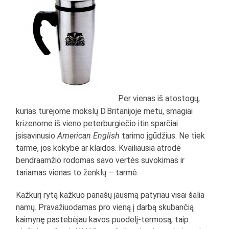
Per vienas iš atostogų,
kurias turėjome mokslų D.Britanijoje metu, smagiai
krizenome iš vieno peterburgiečio itin sparčiai
įsisavinusio
American English
tarimo įgūdžius. Ne tiek
tarmė, jos kokybė ar klaidos. Kvailiausia atrodė
bendraamžio rodomas savo vertės suvokimas ir
tariamas vienas to ženklų – tarmė.
Kažkurį rytą kažkuo panašų jausmą patyriau visai šalia
namų. Pravažiuodamas pro vieną į darbą skubančią
kaimynę pastebėjau kavos puodelį-termosą, taip