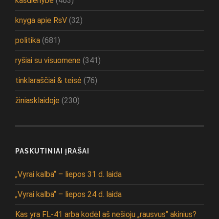
kasdienybė
(463)
knyga apie RsV
(32)
politika
(681)
ryšiai su visuomene
(341)
tinklaraščiai & teisė
(76)
žiniasklaidoje
(230)
PASKUTINIAI ĮRAŠAI
„Vyrai kalba“ – liepos 31 d. laida
„Vyrai kalba“ – liepos 24 d. laida
Kas yra FL-41 arba kodėl aš nešioju „rausvus“ akinius?