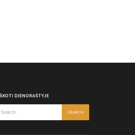
EŠKOTI DIENORAŠTYJE
arch
r: