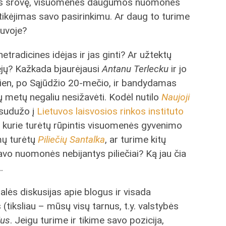
eš srovę, visuomenės daugumos nuomonės
tikėjimas savo pasirinkimu. Ar daug to turime
tuvoje?
etradicines idėjas ir jas ginti? Ar užtektų
iejų? Kažkada bjaurėjausi
Antanu Terlecku
ir jo
ien, po Sąjūdžio 20-mečio, ir bandydamas
 metų negaliu nesižavėti. Kodėl nutilo
Naujoji
 sudužo į
Lietuvos laisvosios rinkos instituto
, kurie turėtų rūpintis visuomenės gyvenimo
mų turėtų
Piliečių Santalka
, ar turime kitų
avo nuomonės nebijantys piliečiai? Ką jau čia
…
lės diskusijas apie blogus ir visada
(tiksliau – mūsų visų tarnus, t.y. valstybės
ius
. Jeigu turime ir tikime savo pozicija,