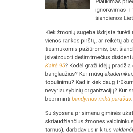
Plaukimas pri
ignoravimas ir 
šiandienos Lie
Kiek žmonių sugeba išdrįsta turėti n
vienos rankos pirštų, ar reikėtų ab
tiesmukomis pažiūromis, bet šiand
įsivaizduoti dešimtmečius disidentų
Kairė 95
? Kodėl graži idėjų pradžia
banglaužius? Kur mūsų
akademikai
tobulinimu? Kad ir kiek daug trūku
nevyriausybinių organizacijų? Kur s
bepriminti
bandymus rinkti parašus
Su šypsena prisimenu giminės užsta
skriaudžiančius žmones valdininkus 
tarnus), darbdavius ir kitus
valdanč