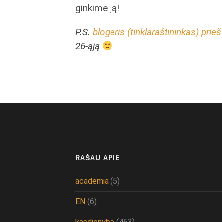
ginkime ją!
P.S.
blogeris (tinklaraštininkas) prie
26-ąją
RAŠAU APIE
academia
(5)
EN
(6)
kasdienybė
(463)