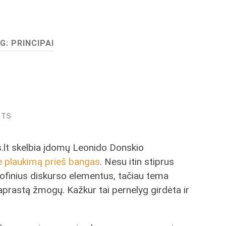
G:
PRINCIPAI
NTS
s.lt skelbia įdomų Leonido Donskio
 plaukimą prieš bangas
. Nesu itin stiprus
sofinius diskurso elementus, tačiau tema
aprastą žmogų. Kažkur tai pernelyg girdėta ir