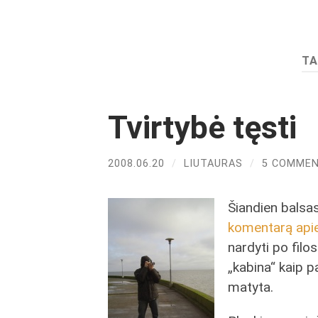
TA
Tvirtybė tęsti
2008.06.20
/
LIUTAURAS
/
5 COMME
Šiandien balsa
komentarą apie
nardyti po filo
„kabina“ kaip p
matyta.