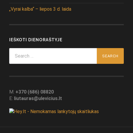
„Vyrai kalba“ – liepos 3 d. laida
IEŠKOTI DIENORAŠTYJE
Search
for:
M:
+370 (686) 08820
E:
liutauras@ulevicius.lt