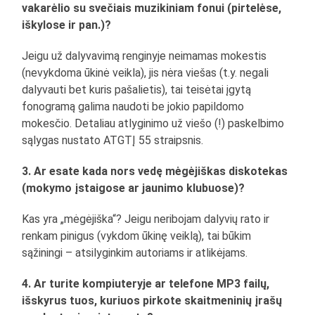
vakarėlio su svečiais muzikiniam fonui (pirtelėse,
iškylose ir pan.)?
Jeigu už dalyvavimą renginyje neimamas mokestis
(nevykdoma ūkinė veikla), jis nėra viešas (t.y. negali
dalyvauti bet kuris pašalietis), tai teisėtai įgytą
fonogramą galima naudoti be jokio papildomo
mokesčio. Detaliau atlyginimo už viešo (!) paskelbimo
sąlygas nustato ATGTĮ 55 straipsnis.
3. Ar esate kada nors vedę mėgėjiškas diskotekas
(mokymo įstaigose ar jaunimo klubuose)?
Kas yra „mėgėjiška“? Jeigu neribojam dalyvių rato ir
renkam pinigus (vykdom ūkinę veiklą), tai būkim
sąžiningi – atsilyginkim autoriams ir atlikėjams.
4. Ar turite kompiuteryje ar telefone MP3 failų,
išskyrus tuos, kuriuos pirkote skaitmeninių įrašų