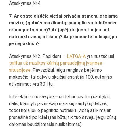
Atsakymas Nr.4.
7. Ar esate girdėję viešai privačių asmenų grojamą
muziką (gatvės muzikantų, paauglių su telefonais
ar magnetolomis)? Ar įspėjote juos tuojau pat
nutraukti viešą atlikimą? Ar pranešėte policijai, jei
jie nepakluso?
Atsakymas Nr.2. Papildant –
LATGA-A
yra nustačiusi
tarifus už muzikos kūrinių panaudojimą įvairiose
situacijose
. Pavyzdžiui, jeigu renginys be įėjimo
mokesčio, tai dalyvių skaičiui esant iki 100, autorinis
atlyginimas yra 30 litų.
Intelektinė nuosavybė – sudėtinė civilinių santykių
dalis, klausytojas niekaip nėra šių santykių dalyvis,
todėl nėra jokio pagrindo nutraukti viešą atlikimą ar
pranešinėti policijai (tas būtų tik tuo atveju, jeigu būtų
daromas baudžiamasis nusikaltimas).