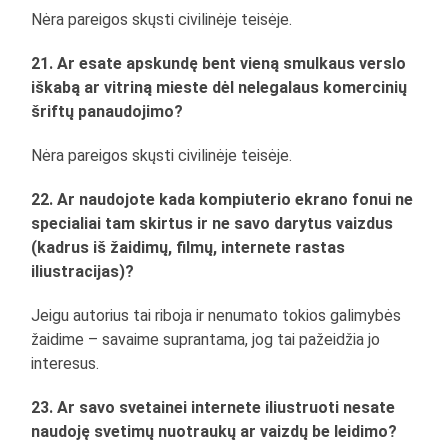
Nėra pareigos skųsti civilinėje teisėje.
21. Ar esate apskundę bent vieną smulkaus verslo
iškabą ar vitriną mieste dėl nelegalaus komercinių
šriftų panaudojimo?
Nėra pareigos skųsti civilinėje teisėje.
22. Ar naudojote kada kompiuterio ekrano fonui ne
specialiai tam skirtus ir ne savo darytus vaizdus
(kadrus iš žaidimų, filmų, internete rastas
iliustracijas)?
Jeigu autorius tai riboja ir nenumato tokios galimybės
žaidime – savaime suprantama, jog tai pažeidžia jo
interesus.
23. Ar savo svetainei internete iliustruoti nesate
naudoję svetimų nuotraukų ar vaizdų be leidimo?