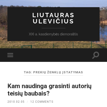
LIUTAURAS
ULEVIČIUS
XXI a. kasdienybės dienoraštis
Toggl
Toggle
search
mobile
field
menu
TAG:
PREKIŲ ŽENKLŲ ĮSTATYMAS
Kam naudinga grasinti autorių
teisių baubais?
2010.02.05
/
12 COMMENTS