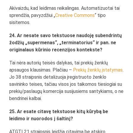
Akivaizdu, kad leidimas reikalingas. Automatizuotai tai
sprendžia, pavyzdžiui „
Creative Commons
“ tipo
sisitemos.
24. Ar nesate savo tekstuose naudoję subendrintų
žodžių „supermenas“, „terminatorius“ ir pan. ne
originalaus kūrinio recenzijos kontekste?
Tai nėra autorių teisės dalykas, tai prekių ženklų
apsaugos klausimas. Plačiau –
Prekių ženklų įstatymas
.
Jo 38 straipsnis detalizuoja įregistruoto ženklo
savininko teises, tačiau visos jos taikomos tiesiogiai su
prekių/paslaugų komercija susijusiems santykiams, o ne
bendrinei kalbai.
25. Ar esate citavę tekstuose kitų kūrybą be
leidimo ir nuorodos į šaltinį?
ATGTĮ 21 straipsnis leidžia citavimą be atskiro