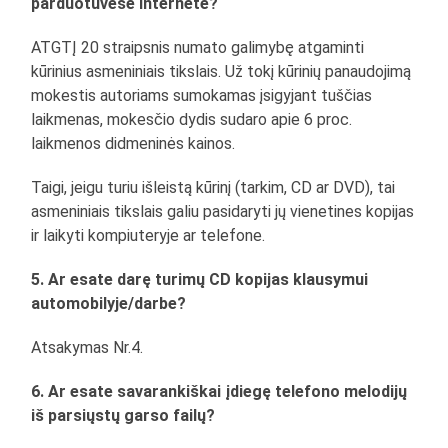
parduotuvėse internete?
ATGTĮ 20 straipsnis numato galimybę atgaminti
kūrinius asmeniniais tikslais. Už tokį kūrinių panaudojimą
mokestis autoriams sumokamas įsigyjant tuščias
laikmenas, mokesčio dydis sudaro apie 6 proc.
laikmenos didmeninės kainos.
Taigi, jeigu turiu išleistą kūrinį (tarkim, CD ar DVD), tai
asmeniniais tikslais galiu pasidaryti jų vienetines kopijas
ir laikyti kompiuteryje ar telefone.
5. Ar esate darę turimų CD kopijas klausymui
automobilyje/darbe?
Atsakymas Nr.4.
6. Ar esate savarankiškai įdiegę telefono melodijų
iš parsiųstų garso failų?