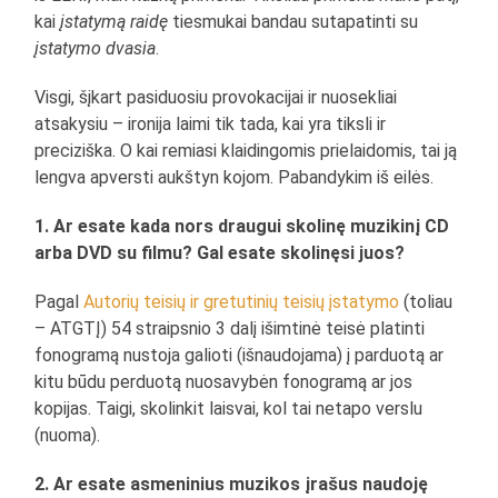
kai
įstatymą raidę
tiesmukai bandau sutapatinti su
įstatymo dvasia
.
Visgi, šįkart pasiduosiu provokacijai ir nuosekliai
atsakysiu – ironija laimi tik tada, kai yra tiksli ir
preciziška. O kai remiasi klaidingomis prielaidomis, tai ją
lengva apversti aukštyn kojom. Pabandykim iš eilės.
1. Ar esate kada nors draugui skolinę muzikinį CD
arba DVD su filmu? Gal esate skolinęsi juos?
Pagal
Autorių teisių ir gretutinių teisių įstatymo
(toliau
– ATGTĮ) 54 straipsnio 3 dalį išimtinė teisė platinti
fonogramą nustoja galioti (išnaudojama) į parduotą ar
kitu būdu perduotą nuosavybėn fonogramą ar jos
kopijas. Taigi, skolinkit laisvai, kol tai netapo verslu
(nuoma).
2. Ar esate asmeninius muzikos įrašus naudoję