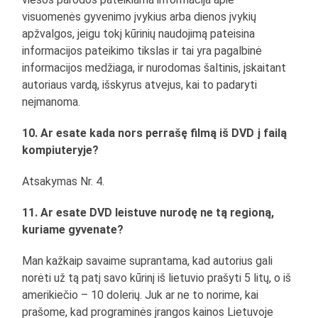
visuomenės gyvenimo įvykius arba dienos įvykių
apžvalgos, jeigu tokį kūrinių naudojimą pateisina
informacijos pateikimo tikslas ir tai yra pagalbinė
informacijos medžiaga, ir nurodomas šaltinis, įskaitant
autoriaus vardą, išskyrus atvejus, kai to padaryti
neįmanoma.
10. Ar esate kada nors perrašę filmą iš DVD į failą
kompiuteryje?
Atsakymas Nr. 4.
11. Ar esate DVD leistuve nurodę ne tą regioną,
kuriame gyvenate?
Man kažkaip savaime suprantama, kad autorius gali
norėti už tą patį savo kūrinį iš lietuvio prašyti 5 litų, o iš
amerikiečio – 10 dolerių. Juk ar ne to norime, kai
prašome, kad programinės įrangos kainos Lietuvoje