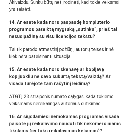
Akivaizdu. Sunku būtų net įrodinėti, kad tokie veiksmai
yra teisėti.
14. Ar esate kada nors paspaudę kompiuterio
programos pateiktą mygtuką „sutinku“, prieš tai
nesusipažinę su visu licencijos tekstu?
Tai tik parodo atmestinį požiūrį į autorių teises ir nė
kiek nėra pateisinanti situacija.
15. Ar esate kada nors skenavę ar kopijavę
kopijuokliu ne savo sukurtą tekstą/vaizdą? Ar
visada turėjote tam rašytinį leidimą?
ATGTĮ 23 straipsnis numato sąlygas, kada tokiems
veiksmams nereikalingas autoriaus sutikimas.
16. Ar siųsdamiesi nemokamas programas visada
paisote jų reikalavimo naudoti tik nekomerciniams
tikslams (jei toks reikalavimas keliamas)?