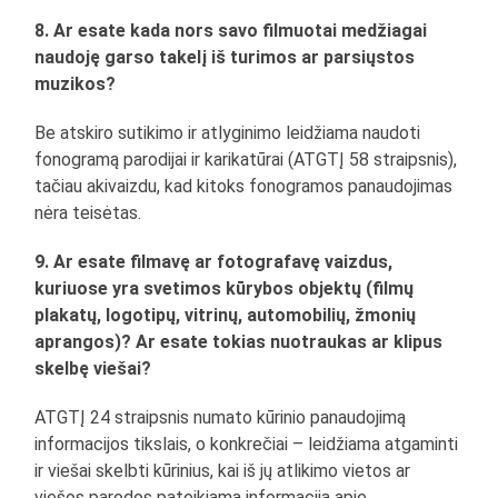
8. Ar esate kada nors savo filmuotai medžiagai
naudoję garso takelį iš turimos ar parsiųstos
muzikos?
Be atskiro sutikimo ir atlyginimo leidžiama naudoti
fonogramą parodijai ir karikatūrai (ATGTĮ 58 straipsnis),
tačiau akivaizdu, kad kitoks fonogramos panaudojimas
nėra teisėtas.
9. Ar esate filmavę ar fotografavę vaizdus,
kuriuose yra svetimos kūrybos objektų (filmų
plakatų, logotipų, vitrinų, automobilių, žmonių
aprangos)? Ar esate tokias nuotraukas ar klipus
skelbę viešai?
ATGTĮ 24 straipsnis numato kūrinio panaudojimą
informacijos tikslais, o konkrečiai – leidžiama atgaminti
ir viešai skelbti kūrinius, kai iš jų atlikimo vietos ar
viešos parodos pateikiama informacija apie