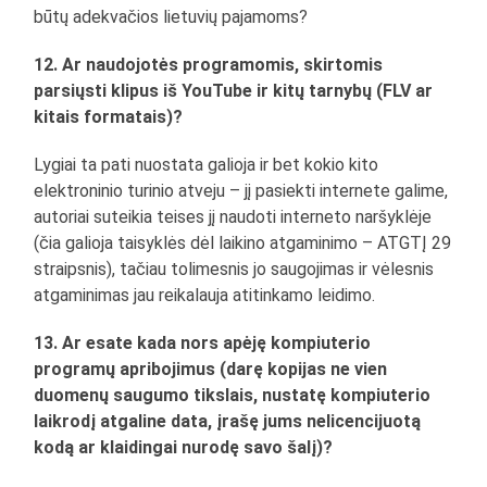
būtų adekvačios lietuvių pajamoms?
12. Ar naudojotės programomis, skirtomis
parsiųsti klipus iš YouTube ir kitų tarnybų (FLV ar
kitais formatais)?
Lygiai ta pati nuostata galioja ir bet kokio kito
elektroninio turinio atveju – jį pasiekti internete galime,
autoriai suteikia teises jį naudoti interneto naršyklėje
(čia galioja taisyklės dėl laikino atgaminimo – ATGTĮ 29
straipsnis), tačiau tolimesnis jo saugojimas ir vėlesnis
atgaminimas jau reikalauja atitinkamo leidimo.
13. Ar esate kada nors apėję kompiuterio
programų apribojimus (darę kopijas ne vien
duomenų saugumo tikslais, nustatę kompiuterio
laikrodį atgaline data, įrašę jums nelicencijuotą
kodą ar klaidingai nurodę savo šalį)?