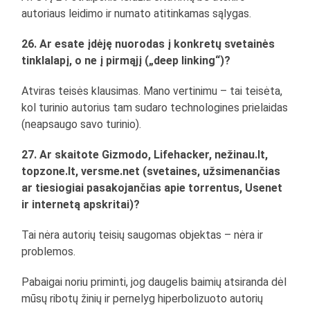
autoriaus leidimo ir numato atitinkamas sąlygas.
26. Ar esate įdėję nuorodas į konkretų svetainės
tinklalapį, o ne į pirmąjį („deep linking“)?
Atviras teisės klausimas. Mano vertinimu – tai teisėta,
kol turinio autorius tam sudaro technologines prielaidas
(neapsaugo savo turinio).
27. Ar skaitote Gizmodo, Lifehacker, nežinau.lt,
topzone.lt, versme.net (svetaines, užsimenančias
ar tiesiogiai pasakojančias apie torrentus, Usenet
ir internetą apskritai)?
Tai nėra autorių teisių saugomas objektas – nėra ir
problemos.
Pabaigai noriu priminti, jog daugelis baimių atsiranda dėl
mūsų ribotų žinių ir pernelyg hiperbolizuoto autorių