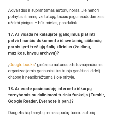
Akivaizdus ir suprantamas autorių noras. Jie nenori
pelnytis iš namų vartotojų, tačiau jeigu naudodamasis
uždirbi pinigus – būk mielas, pasidalink.
17. Ar visada reikalaujate įgaliojimus platinti
patvirtinančio dokumento iš svetainių, siūlančių
parsisiųsti trečiųjų šalių kūrinius (žaidimų,
muzikos, knygų archyvų)?
„
Google books
“ ginčai su autorius atstovaujančiomis
organizacijomis geriausiai iliustruoja ganėtinai didelį
chaosą ir neapibrėžtumą šioje srityje.
18. Ar esate pasinaudoję interneto iškarpų
tarnybomis su dalinimosi turiniu funkcija (Tumblr,
Google Reader, Evernote ir pan.)?
Daugelis šių tarnybų remiasi pačių turinio autorių