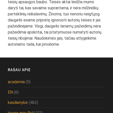
teisių apsaugos baubo. Teisės aktai leidžia mums
daryti tai, kas savaime suprantama, ir nėra milžiniškų
perteklinių reikalavimų. Žinoma, tuo nenoriu neigti,jog
daugelis esame pripratę ignoruoti autorių teises ir jas
pažeidinėjame. Visgi, daugelis
tariamų
pažeidimų nėra
pažeidimai apskritai, tai įstatymuose numatyti autorių
teisių ribojimai. Naudokimės jais, tačiau atlyginkime
autoriams tada, kai privalome.
RAŠAU APIE
academia
(5)
EN
(6)
kasdienybė
(463)
knyga apie RsV
(32)