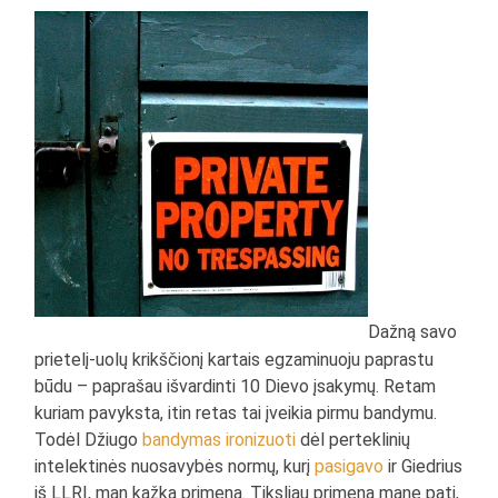
Dažną savo
prietelį-uolų krikščionį kartais egzaminuoju paprastu
būdu – paprašau išvardinti 10 Dievo įsakymų. Retam
kuriam pavyksta, itin retas tai įveikia pirmu bandymu.
Todėl Džiugo
bandymas ironizuoti
dėl perteklinių
intelektinės nuosavybės normų, kurį
pasigavo
ir Giedrius
iš LLRI, man kažką primena. Tiksliau primena mane patį,