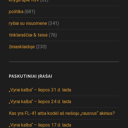
politika
(681)
ryšiai su visuomene
(341)
tinklaraščiai & teisė
(76)
žiniasklaidoje
(230)
PASKUTINIAI ĮRAŠAI
„Vyrai kalba“ – liepos 31 d. laida
„Vyrai kalba“ – liepos 24 d. laida
Kas yra FL-41 arba kodėl aš nešioju „rausvus“ akinius?
„Vyrai kalba“ – liepos 17 d. laida