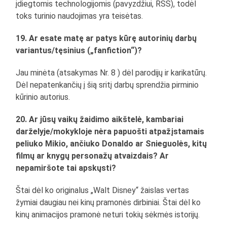
įdiegtomis technologijomis (pavyzdžiui, RSS), todėl
toks turinio naudojimas yra teisėtas.
19. Ar esate matę ar patys kūrę autorinių darbų
variantus/tęsinius („fanfiction“)?
Jau minėta (atsakymas Nr. 8 ) dėl parodijų ir karikatūrų.
Dėl nepatenkančių į šią sritį darbų sprendžia pirminio
kūrinio autorius.
20. Ar jūsų vaikų žaidimo aikštelė, kambariai
darželyje/mokykloje nėra papuošti atpažįstamais
peliuko Mikio, ančiuko Donaldo ar Snieguolės, kitų
filmų ar knygų personažų atvaizdais? Ar
nepamiršote tai apskųsti?
Štai dėl ko originalus „Walt Disney“ žaislas vertas
žymiai daugiau nei kinų pramonės dirbiniai. Štai dėl ko
kinų animacijos pramonė neturi tokių sėkmės istorijų.