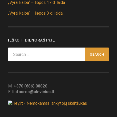
„Vyrai kalba“ – liepos 17 d. laida
„Vyrai kalba“ – liepos 3 d. laida
IEŠKOTI DIENORAŠTYJE
Search
for:
M:
+370 (686) 08820
E:
liutauras@ulevicius.lt