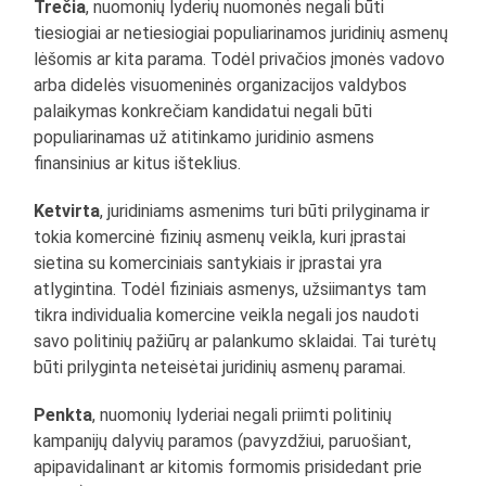
Trečia
, nuomonių lyderių nuomonės negali būti
tiesiogiai ar netiesiogiai populiarinamos juridinių asmenų
lėšomis ar kita parama. Todėl privačios įmonės vadovo
arba didelės visuomeninės organizacijos valdybos
palaikymas konkrečiam kandidatui negali būti
populiarinamas už atitinkamo juridinio asmens
finansinius ar kitus išteklius.
Ketvirta
, juridiniams asmenims turi būti prilyginama ir
tokia komercinė fizinių asmenų veikla, kuri įprastai
sietina su komerciniais santykiais ir įprastai yra
atlygintina. Todėl fiziniais asmenys, užsiimantys tam
tikra individualia komercine veikla negali jos naudoti
savo politinių pažiūrų ar palankumo sklaidai. Tai turėtų
būti prilyginta neteisėtai juridinių asmenų paramai.
Penkta
, nuomonių lyderiai negali priimti politinių
kampanijų dalyvių paramos (pavyzdžiui, paruošiant,
apipavidalinant ar kitomis formomis prisidedant prie