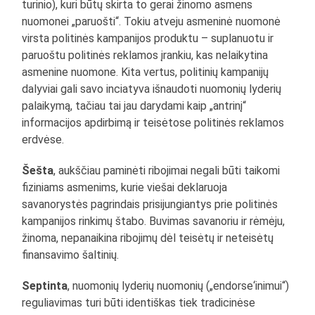
turinio), kuri būtų skirta to gerai žinomo asmens
nuomonei „paruošti“. Tokiu atveju asmeninė nuomonė
virsta politinės kampanijos produktu – suplanuotu ir
paruoštu politinės reklamos įrankiu, kas nelaikytina
asmenine nuomone. Kita vertus, politinių kampanijų
dalyviai gali savo inciatyva išnaudoti nuomonių lyderių
palaikymą, tačiau tai jau darydami kaip „antrinį“
informacijos apdirbimą ir teisėtose politinės reklamos
erdvėse.
Šešta
, aukščiau paminėti ribojimai negali būti taikomi
fiziniams asmenims, kurie viešai deklaruoja
savanorystės pagrindais prisijungiantys prie politinės
kampanijos rinkimų štabo. Buvimas savanoriu ir rėmėju,
žinoma, nepanaikina ribojimų dėl teisėtų ir neteisėtų
finansavimo šaltinių.
Septinta
, nuomonių lyderių nuomonių („endorse‘inimui“)
reguliavimas turi būti identiškas tiek tradicinėse