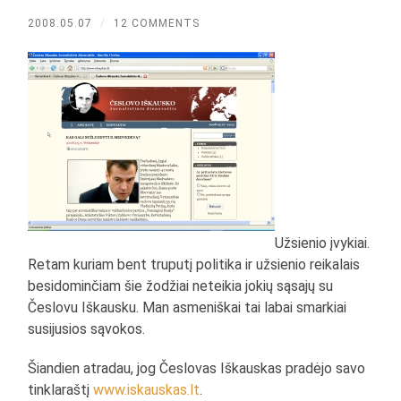
2008.05.07
/
12 COMMENTS
Užsienio įvykiai.
Retam kuriam bent truputį politika ir užsienio reikalais
besidominčiam šie žodžiai neteikia jokių sąsajų su
Česlovu Iškausku. Man asmeniškai tai labai smarkiai
susijusios sąvokos.
Šiandien atradau, jog Česlovas Iškauskas pradėjo savo
tinklaraštį
www.iskauskas.lt
.