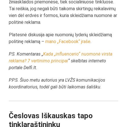
žiniasklaidos priemonėse, tiek socialiniuose tinkluose.
Tai reiškia, jog negali būti taikoma skirtingų reikalavimų
vien dėl erdvės ir formos, kuria skleidžiama nuomonė ar
politinė reklama.
Platesnė diskusija apie nuomonių lyderių skleidžiamą
politinę reklamą –
mano „Facebook“ įraše
.
P.S. Komentaras „
Kada „influencerio“ nuomonė virsta
reklama? 7 vertinimo principai
“ skelbtas interneto
portale Delfi.lt.
P.P.S. Šiuo metu autorius yra LVŽS komunikacijos
koordinatorius, todėl gali būti laikomas šališku.
Česlovas Iškauskas tapo
tinklaraštininku