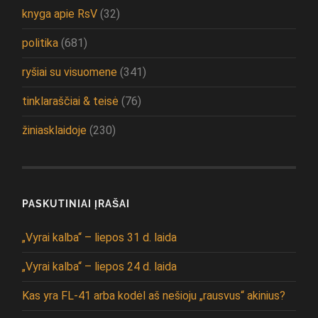
knyga apie RsV
(32)
politika
(681)
ryšiai su visuomene
(341)
tinklaraščiai & teisė
(76)
žiniasklaidoje
(230)
PASKUTINIAI ĮRAŠAI
„Vyrai kalba“ – liepos 31 d. laida
„Vyrai kalba“ – liepos 24 d. laida
Kas yra FL-41 arba kodėl aš nešioju „rausvus“ akinius?