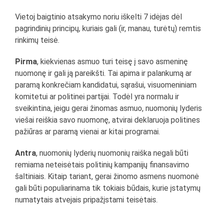
Vietoj baigtinio atsakymo noriu iškelti 7 idėjas dėl
pagrindinių principų, kuriais gali (ir, manau, turėtų) remtis
rinkimų teisė.
Pirma
, kiekvienas asmuo turi teisę į savo asmeninę
nuomonę ir gali ją pareikšti. Tai apima ir palankumą ar
paramą konkrečiam kandidatui, sąrašui, visuomeniniam
komitetui ar politinei partijai. Todėl yra normalu ir
sveikintina, jeigu gerai žinomas asmuo, nuomonių lyderis
viešai reiškia savo nuomonę, atvirai deklaruoja politines
pažiūras ar paramą vienai ar kitai programai.
Antra
, nuomonių lyderių nuomonių raiška negali būti
remiama neteisėtais politinių kampanijų finansavimo
šaltiniais. Kitaip tariant, gerai žinomo asmens nuomonė
gali būti populiarinama tik tokiais būdais, kurie įstatymų
numatytais atvejais pripažįstami teisėtais.