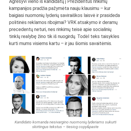
Agresyvi vieno iš kandidatų į Prezidentus rinkimų
kampanijos pradžia pažymėta nauju klausimu – kur
baigiasi nuomonių lyderių saviraiškos laisvė ir prasideda
politinės reklamos ribojimai? VRK atsakymo ir deramų
precedentų neturi, nes rinkimų teisė apie socialinių
tinklų realybę žino tik iš nuogirdų. Todėl teks taisykles
kurti mums visiems kartu – ir jau šiomis savaitėmis.
Kandidato komanda nesivargino nuomonių lyderiams sukurti
skirtingus tekstus – tiesiog copy&paste