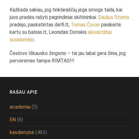
Kažkada sakiau, jog tinklaraščių jėga smogs tada, kai
juos pradės rašyti pagrindiniai skiltininkai.
Saulius Stoma
pradėjo, paskatintas delfi.lt,
Tomas Čyvas
pasikeitė
kartu su balsas.lt, Leonidas Donskis
akivaizdžiai
susidomėjo
.
Česlovo Iškausko žingsnis – tai jau labai gera žinia, jog
perversmas tampa RIMTAS!!!
RAŠAU APIE
academia
(5)
EN
(6)
kasdienybė
(463)