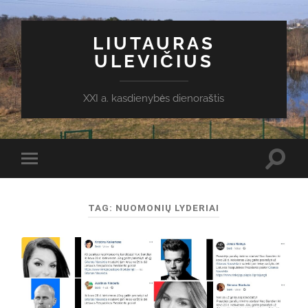
LIUTAURAS
ULEVIČIUS
XXI a. kasdienybės dienoraštis
Toggl
Toggle
search
mobile
field
menu
TAG:
NUOMONIŲ LYDERIAI