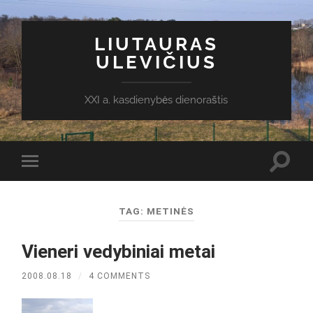
LIUTAURAS
ULEVIČIUS
XXI a. kasdienybės dienoraštis
Toggl
Toggle
search
mobile
field
menu
TAG:
METINĖS
Vieneri vedybiniai metai
2008.08.18
/
4 COMMENTS