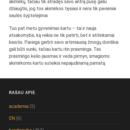
akimirkų, tačiau tik atradęs savo antrą pusę galiu
džiaugtis, jog tos akimirkos tęsiasi ir nėra tik pavieniai
saulės šyptelėjimai.
Tuo pat metu gyvenimas kartu – tai ir nauja
atsakomybė, ką reikia ne tik patirti, bet ir atitinkamai
keistis. Pareiga gerbti savo artimiausią žmogų išoriškai
gali būti sunki, tačiau kartu itin prasminga. Tas
prasmingo kelio jausmas ir veda pirmyn, smagioms
akimirkoms kartu suteikia nepajudinamą pamatą.
RAŠAU APIE
academia
(5)
EN
(6)