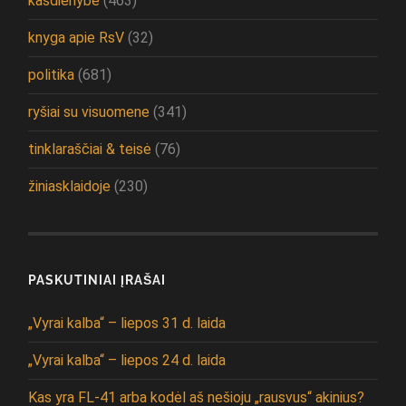
kasdienybė
(463)
knyga apie RsV
(32)
politika
(681)
ryšiai su visuomene
(341)
tinklaraščiai & teisė
(76)
žiniasklaidoje
(230)
PASKUTINIAI ĮRAŠAI
„Vyrai kalba“ – liepos 31 d. laida
„Vyrai kalba“ – liepos 24 d. laida
Kas yra FL-41 arba kodėl aš nešioju „rausvus“ akinius?