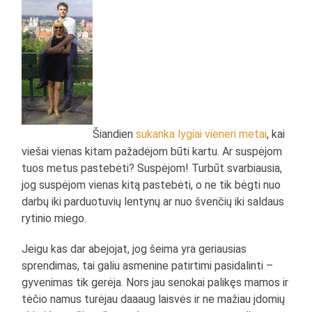
Šiandien
sukanka lygiai vieneri metai
, kai
viešai vienas kitam pažadėjom būti kartu. Ar suspėjom
tuos metus pastebėti? Suspėjom! Turbūt svarbiausia,
jog suspėjom vienas kitą pastebėti, o ne tik bėgti nuo
darbų iki parduotuvių lentynų ar nuo švenčių iki saldaus
rytinio miego.
Jeigu kas dar abejojat, jog šeima yra geriausias
sprendimas, tai galiu asmenine patirtimi pasidalinti –
gyvenimas tik gerėja. Nors jau senokai palikęs mamos ir
tėčio namus turėjau daaaug laisvės ir ne mažiau įdomių