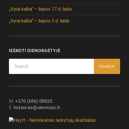
„Vyrai kalba“ – liepos 17 d. laida
„Vyrai kalba“ – liepos 3 d. laida
IEŠKOTI DIENORAŠTYJE
Search
for:
M:
+370 (686) 08820
E:
liutauras@ulevicius.lt