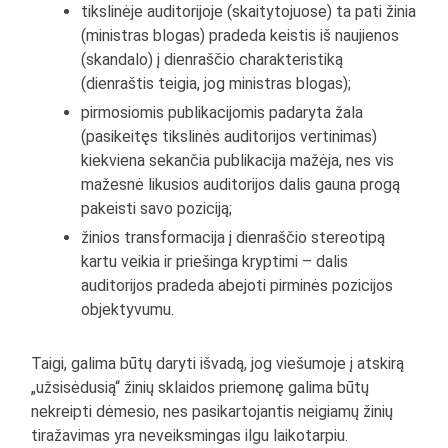
tikslinėje auditorijoje (skaitytojuose) ta pati žinia
(ministras blogas) pradeda keistis iš naujienos
(skandalo) į dienraščio charakteristiką
(dienraštis teigia, jog ministras blogas);
pirmosiomis publikacijomis padaryta žala
(pasikeitęs tikslinės auditorijos vertinimas)
kiekviena sekančia publikacija mažėja, nes vis
mažesnė likusios auditorijos dalis gauna progą
pakeisti savo poziciją;
žinios transformacija į dienraščio stereotipą
kartu veikia ir priešinga kryptimi – dalis
auditorijos pradeda abejoti pirminės pozicijos
objektyvumu.
Taigi, galima būtų daryti išvadą, jog viešumoje į atskirą
„užsisėdusią“ žinių sklaidos priemonę galima būtų
nekreipti dėmesio, nes pasikartojantis neigiamų žinių
tiražavimas yra neveiksmingas ilgu laikotarpiu.