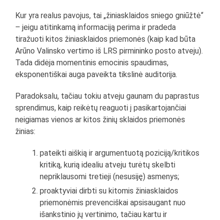
Kur yra realus pavojus, tai „žiniasklaidos sniego gniūžtė“
– jeigu atitinkamą informaciją perima ir pradeda
tiražuoti kitos žiniasklaidos priemonės (kaip kad būta
Arūno Valinsko vertimo iš LRS pirmininko posto atveju).
Tada didėja momentinis emocinis spaudimas,
eksponentiškai auga paveikta tikslinė auditorija.
Paradoksalu, tačiau tokiu atveju gaunam du paprastus
sprendimus, kaip reikėtų reaguoti į pasikartojančiai
neigiamas vienos ar kitos žinių sklaidos priemonės
žinias:
pateikti aiškią ir argumentuotą poziciją/kritikos
kritiką, kurią idealiu atveju turėtų skelbti
nepriklausomi tretieji (nesusiję) asmenys;
proaktyviai dirbti su kitomis žiniasklaidos
priemonėmis prevenciškai apsisaugant nuo
išankstinio jų vertinimo, tačiau kartu ir