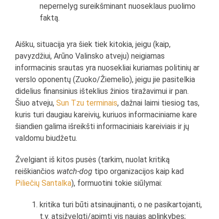
nepernelyg sureikšminant nuoseklaus puolimo
faktą.
Aišku, situacija yra šiek tiek kitokia, jeigu (kaip,
pavyzdžiui, Arūno Valinsko atveju) neigiamas
informacinis srautas yra nuosekliai kuriamas politinių ar
verslo oponentų (Zuoko/Žiemelio), jeigu jie pasitelkia
didelius finansinius išteklius žinios tiražavimui ir pan.
Šiuo atveju,
Sun Tzu terminais
, dažnai laimi tiesiog tas,
kuris turi daugiau kareivių, kuriuos informaciniame kare
šiandien galima išreikšti informaciniais kareiviais ir jų
valdomu biudžetu.
Žvelgiant iš kitos pusės (tarkim, nuolat kritiką
reiškiančios
watch-dog
tipo organizacijos kaip kad
Piliečių Santalka
), formuotini tokie siūlymai:
kritika turi būti atsinaujinanti, o ne pasikartojanti,
t.y. atsižvelgti/apimti vis naujas aplinkybes;