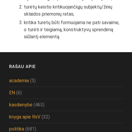
turėtų keistis kritikuojančiųjų subjektų/žinių
sklaidos priemonių ratas;
kritika turėtų būti formuojama ne pati savaime,
o turėti ir teigiamą, konstruktyvų sprendimą
siūlantį elementą.
RAŠAU APIE
academia
(5)
EN
(6)
kasdienybė
(463)
knyga apie RsV
(32)
politika
(681)