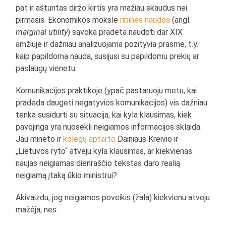
pat ir aštuntas diržo kirtis yra mažiau skaudus nei
pirmasis. Ekonomikos moksle
ribinės naudos
(angl.
marginal utility
) sąvoka pradėta naudoti dar XIX
amžiuje ir dažniau analizuojama pozityvia prasme, t.y.
kaip papildoma nauda, susijusi su papildomu prekių ar
paslaugų vienetu.
Komunikacijos praktikoje (ypač pastaruoju metu, kai
pradeda daugėti negatyvios komunikacijos) vis dažniau
tenka susidurti su situacija, kai kyla klausimas, kiek
pavojinga yra nuosekli neigiamos informacijos sklaida.
Jau minėto ir
kolegų
aptarto
Dainiaus Kreivio ir
„Lietuvos ryto“ atveju kyla klausimas, ar kiekvienas
naujas neigiamas dienraščio tekstas daro realią
neigiamą įtaką ūkio ministrui?
Akivaizdu, jog neigiamos poveikis (žala) kiekvienu atveju
mažėja, nes: