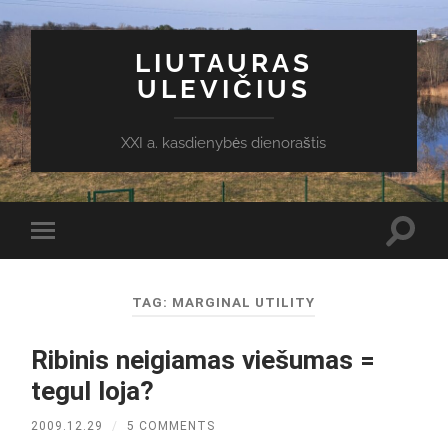
LIUTAURAS
ULEVIČIUS
XXI a. kasdienybės dienoraštis
Toggl
Toggle
search
mobile
field
menu
TAG:
MARGINAL UTILITY
Ribinis neigiamas viešumas =
tegul loja?
2009.12.29
/
5 COMMENTS