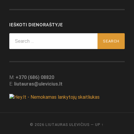
IEŠKOTI DIENORAŠTYJE
Search
for:
M:
+370 (686) 08820
E:
liutauras@ulevicius.lt
© 2026
LIUTAURAS ULEVIČIUS
—
UP ↑