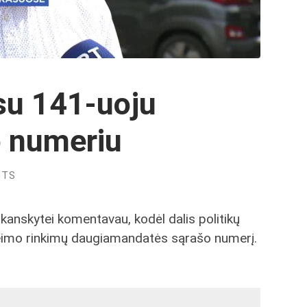
 su 141-uoju
o numeriu
NTS
likanskytei komentavau, kodėl dalis politikų
 Seimo rinkimų daugiamandatės sąrašo numerį.