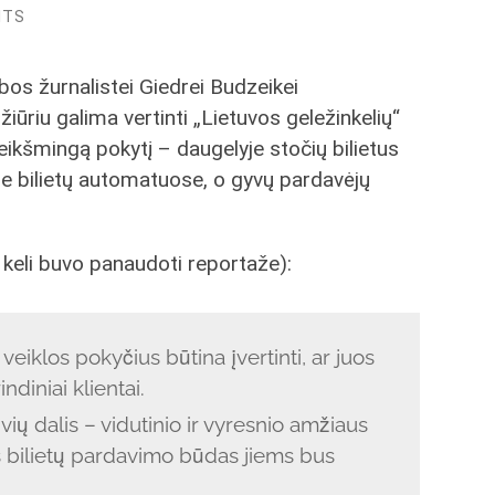
NTS
os žurnalistei Giedrei Budzeikei
ūriu galima vertinti „Lietuvos geležinkelių“
eikšmingą pokytį – daugelyje stočių bilietus
ose bilietų automatuose, o gyvų pardavėjų
 keli buvo panaudoti reportaže):
eiklos pokyčius būtina įvertinti, ar juos
ndiniai klientai.
ių dalis – vidutinio ir vyresnio amžiaus
nis bilietų pardavimo būdas jiems bus