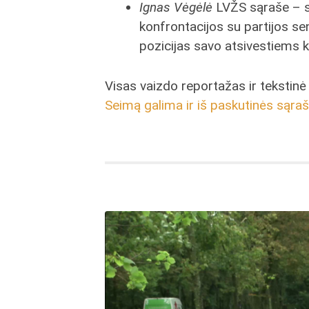
Ignas Vėgėlė
LVŽS sąraše – si
konfrontacijos su partijos s
pozicijas savo atsivestiems
Visas vaizdo reportažas ir tekstinė 
Seimą galima ir iš paskutinės sąraš