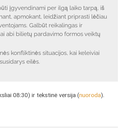
būti įgyvendinami per ilgą laiko tarpą, iš
nant, apmokant, leidžiant priprasti lėčiau
entojams. Galbūt reikalingas ir
kai abi bilietų pardavimo formos veiktų
s konfliktinės situacijos, kai keleiviai
 susidarys eilės.
iai 08:30) ir tekstinė versija (
nuoroda
).