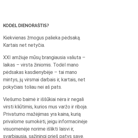
KODĖL DIENORAŠTIS?
Kiekvienas žmogus palieka pėdsaką.
Kartais net netyčia.
XXI amžiuje mūsų brangiausia valiuta –
laikas – virsta žiniomis. Todėl mano
pėdsakas kasdienybėje – tai mano
mintys, jų virsmai darbais ir, kartais, net
pokyčiais toliau nei aš pats.
Viešumo baimė ir iššūkiai nėra ir negali
virsti kliūtimis, kurios mus varžo ir riboja.
Privatumo mažėjimas yra kaina, kurią
privalome sumokėti, jeigu informacinėje
visuomenėje norime išlikti laisvi ir,
svarbiausia, sąžiningi prieš patys save.