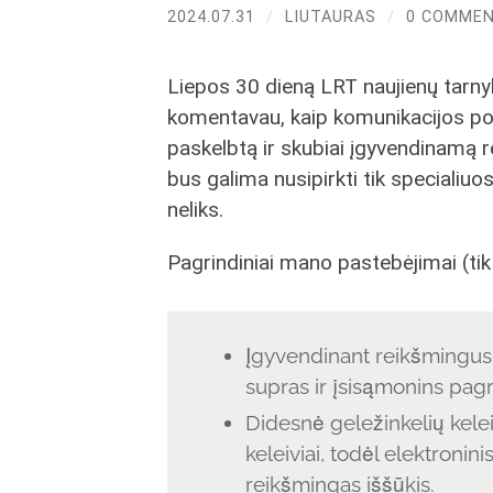
2024.07.31
/
LIUTAURAS
/
0 COMME
Liepos 30 dieną LRT naujienų tarnyb
komentavau, kaip komunikacijos poži
paskelbtą ir skubiai įgyvendinamą r
bus galima nusipirkti tik specialiu
neliks.
Pagrindiniai mano pastebėjimai (tik
Įgyvendinant reikšmingus v
supras ir įsisąmonins pagri
Didesnė geležinkelių keleiv
keleiviai, todėl elektroni
reikšmingas iššūkis.