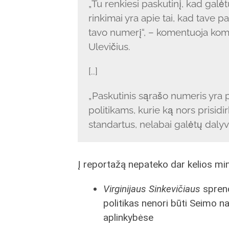
„Tu renkiesi paskutinį, kad galėtu
rinkimai yra apie tai, kad tave 
tavo numerį“, – komentuoja komu
Ulevičius.
[..]
„Paskutinis sąrašo numeris yra p
politikams, kurie ką nors prisidirb
standartus, nelabai galėtų dalyva
Į reportažą nepateko dar kelios min
Virginijaus Sinkevičiaus
sprend
politikas nenori būti Seimo nari
aplinkybėse