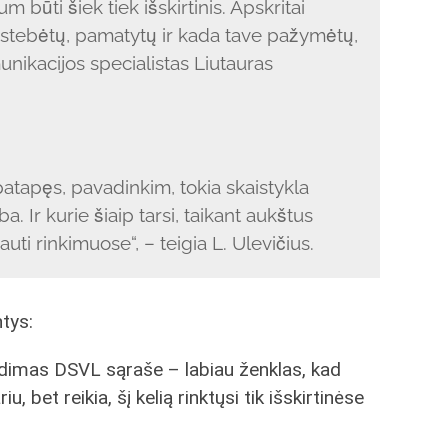
m būti šiek tiek išskirtinis. Apskritai
pastebėtų, pamatytų ir kada tave pažymėtų,
nikacijos specialistas Liutauras
atapęs, pavadinkim, tokia skaistykla
a. Ir kurie šiaip tarsi, taikant aukštus
uti rinkimuose“, – teigia L. Ulevičius.
tys:
imas DSVL sąraše – labiau ženklas, kad
u, bet reikia, šį kelią rinktųsi tik išskirtinėse