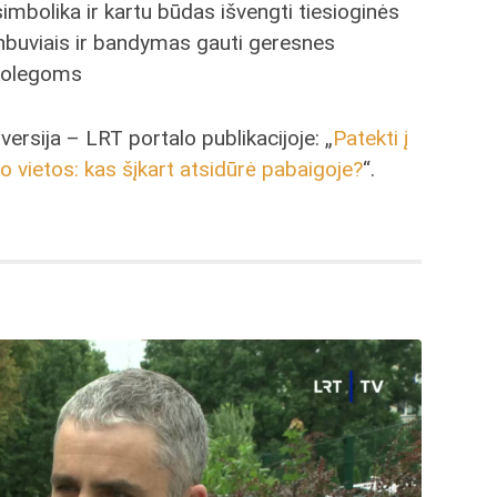
mbolika ir kartu būdas išvengti tiesioginės
enbuviais ir bandymas gauti geresnes
 kolegoms
versija – LRT portalo publikacijoje: „
Patekti į
o vietos: kas šįkart atsidūrė pabaigoje?
“.