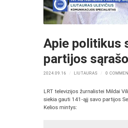
Apie politikus
partijos sąraš
2024.09.16
/
LIUTAURAS
/
0 COMME
LRT televizijos žurnalistei Mildai Vi
siekia gauti 141-ąjį savo partijos
Kelios mintys: