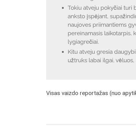
Tokiu atveju pokyčiai turi 
anksto įspėjant, supažindi
naujoves priimantiems gyv
pereinamasis laikotarpis, 
lygiagrečiai.
Kitu atveju gresia daugybinė
užtruks labai ilgai, vėluos,
Visas vaizdo reportažas (nuo apytiksl