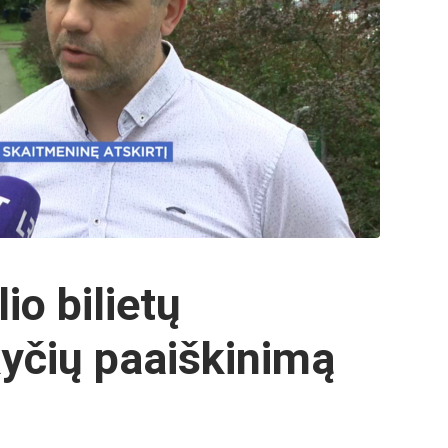
io bilietų
yčių paaiškinimą