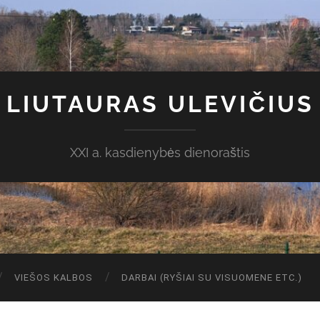
LIUTAURAS ULEVIČIUS
XXI a. kasdienybės dienoraštis
VIEŠOS KALBOS
DARBAI (RYŠIAI SU VISUOMENE ETC.)