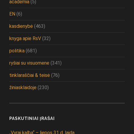
academia
(5)
EN
(6)
kasdienybė
(463)
knyga apie RsV
(32)
politika
(681)
ryšiai su visuomene
(341)
tinklaraščiai & teisė
(76)
žiniasklaidoje
(230)
PASKUTINIAI ĮRAŠAI
„Vyrai kalba“ – liepos 31 d. laida