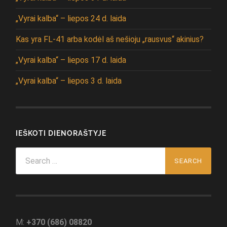
„Vyrai kalba“ – liepos 24 d. laida
Kas yra FL-41 arba kodėl aš nešioju „rausvus“ akinius?
„Vyrai kalba“ – liepos 17 d. laida
„Vyrai kalba“ – liepos 3 d. laida
IEŠKOTI DIENORAŠTYJE
Search
for:
M:
+370 (686) 08820