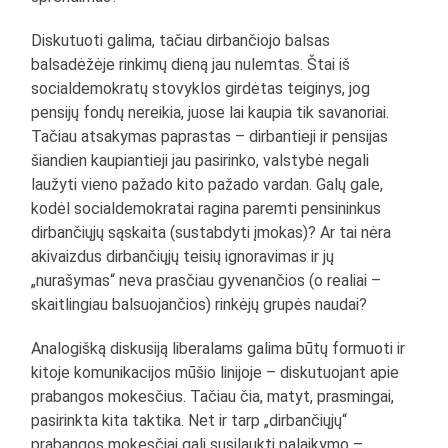
Diskutuoti galima, tačiau dirbančiojo balsas
balsadėžėje rinkimų dieną jau nulemtas. Štai iš
socialdemokratų stovyklos girdėtas teiginys, jog
pensijų fondų nereikia, juose lai kaupia tik savanoriai.
Tačiau atsakymas paprastas – dirbantieji ir pensijas
šiandien kaupiantieji jau pasirinko, valstybė negali
laužyti vieno pažado kito pažado vardan. Galų gale,
kodėl socialdemokratai ragina paremti pensininkus
dirbančiųjų sąskaita (sustabdyti įmokas)? Ar tai nėra
akivaizdus dirbančiųjų teisių ignoravimas ir jų
„nurašymas“ neva prasčiau gyvenančios (o realiai –
skaitlingiau balsuojančios) rinkėjų grupės naudai?
Analogišką diskusiją liberalams galima būtų formuoti ir
kitoje komunikacijos mūšio linijoje – diskutuojant apie
prabangos mokesčius. Tačiau čia, matyt, prasmingai,
pasirinkta kita taktika. Net ir tarp „dirbančiųjų“
prabangos mokesčiai gali susilaukti palaikymo –