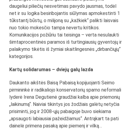
daugeliui piliečių nesvetimas pavydo jausmas, todėl
net ir su logika besiribojantis siūlymas apmokestinti 1
tūkstantį būstų, o milijoną su „kažkiek“ palikti laisvais
nuo tokio mokesčio tampa nevertu kritikos.
Komunikacijos požiūriu tai teisinga – verta nesulaukti
šimtaprocentinės paramos iš turtingiausių gyventojų ir
palaikymo tikėtis iš žymiai skaitlingesnės „dirbančiųjų“
kategorijos.
Kartų solidarumas – dviejų galų lazda
Daukanto aikštės Baisą Pabaisą kopijuojanti Seimo
pirmininkė ir radikaliojo konservatorių sparno neformali
lyderė Irena Degutienė graudžiai kalba apie priemonių
„laikinumą“. Naiviai tikintys jos žodžiais galėtų netyčia
prisiminti, jog ir 2008-ųjų pabaigoje buvo siekiama
„apsaugoti labiausiai pažeidžiamus“. Antrąkart ta pati
dainelė primena pasaką apie piemenį ir vilką…