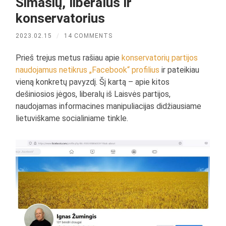
Šimašių, liberalus ir
konservatorius
2023.02.15
/
14 COMMENTS
Prieš trejus metus rašiau apie
konservatorių partijos
naudojamus netikrus „Facebook“ profilius
ir pateikiau
vieną konkretų pavyzdį. Šį kartą – apie kitos
dešiniosios jėgos, liberalų iš Laisvės partijos,
naudojamas informacines manipuliacijas didžiausiame
lietuviškame socialiniame tinkle.