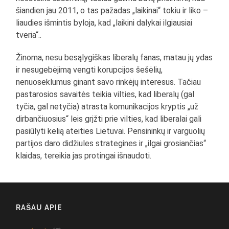
šiandien jau 2011, o tas pažadas „laikinai“ tokiu ir liko –
liaudies išmintis byloja, kad „laikini dalykai ilgiausiai
tveria“..
Žinoma, nesu besąlygiškas liberalų fanas, matau jų ydas
ir nesugebėjimą vengti korupcijos šešėlių,
nenuoseklumus ginant savo rinkėjų interesus. Tačiau
pastarosios savaitės teikia vilties, kad liberalų (gal
tyčia, gal netyčia) atrasta komunikacijos kryptis „už
dirbančiuosius“ leis grįžti prie vilties, kad liberalai gali
pasiūlyti kelią ateities Lietuvai. Pensininkų ir varguolių
partijos daro didžiules strategines ir „ilgai grosiančias“
klaidas, tereikia jas protingai išnaudoti.
RAŠAU APIE