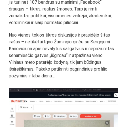
jis turi net 107 bendrus su maninimi „Facebook“
draugus – tikrus, realius žmones. Tarp jų rimti
žurnalistai, politikai, visuomenės veikėjai, akademikai,
verslininkai ir šiaip normalūs piliečiai.
Nuo vienos tokios tikros diskusijos ir prasidėjo šitas
įrašas – netikėtai Igno Žumingio ginče su Sergejumi
Kanovičiumi apie nevalytus šaligatvius ir neprižiūrėtas
senamiesčio gatves „išgirdau“ ir atpažinau vieno
Vilniaus mero patarėjo žodyną, tik jam būdingus
išsireiškimus. Pakako patikrinti pagrindinius profilio
požymius ir laba diena…