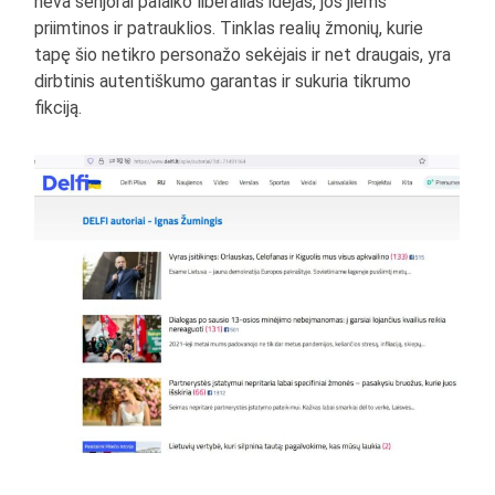
neva senjorai palaiko liberalias idėjas, jos jiems
priimtinos ir patrauklios. Tinklas realių žmonių, kurie
tapę šio netikro personažo sekėjais ir net draugais, yra
dirbtinis autentiškumo garantas ir sukuria tikrumo
fikciją.