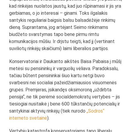
kad rinkėjas nuolatos jaustų, kad juo rūpinamasi ir jis yra
gerbiamas, o jo interesai – ginami. Toks ilgalaikis
santykis reguliariai baigsis balsu balsadėžėje rinkimų
dieną. Suprantama, jog artėjant Seimo rinkimams
biudžeto svarstymas tapo bene pirmu rimtu
komunikacijos mūšiu. Ir drįstu teigti, kad jį (vertinant
suviliotų rinkėjų skaičiumi) laimi liberalios partijos.
Konservatoriai ir Daukanto aikštės Baisa Pabaisa į mūšį
metėsi su pensininkų ir varguolių vėliava. Paradoksalu,
tačiau būtent pensininkai šiuo kartu netgi buvo
svarbesni nei socialiai pažeidžiamiausios visuomenės
grupės. Premjeras, įsikandęs oksimoroną „uždirbta
pensija“, ne tik perėmė socialdemokratų vertybes – jis
tiesiogiai nusitaikė į bene 600 tūkstančių potencialių ir
santykinai aktyvių rinkėjų (tiek nurodo
„Sodros“
interneto svetainė
).
Vertybių katastrofa konservatoriams tapo liberalų