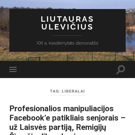
LIUTAURAS
ULEVIČIUS
XXI a. kasdienybės dienoraštis
Toggl
Toggle
search
mobile
field
menu
TAG:
LIBERALAI
Profesionalios manipuliacijos
Facebook’e patikliais senjorais –
už Laisvės partiją, Remigijų