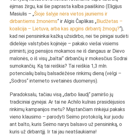
ėjimas žirgu, kai šie paprasta kalba paaiškino (Eligijus
Masiulis – „
Šioje šalyje nėra vietos jauniems ir
dirbantiems žmonėms
“ ir Algis Čaplikas „
Biudžetas –
koalicija – Lietuva, arba kas apgins dirbantį žmogų?
“),
kad nei pensininkai kažką užsidirbo, nei tie pinigai sudėti
didelėje valstybės kojinėje – pakako viešai visiems
priminti, jog pensijos mokamos ne iš dangaus ar Dievo
malonės, o iš visų „baltai“ dirbančių ir mokesčius Sodrai
sumokančių. Ką tai reiškia? Tai reiškia 1,3 mln.
potencialių balsų balsadėžėse rinkimų dieną (vėlgi –
„Sodros“ interneto svetainės duomenys).
Paradoksalu, tačiau visą „darbo liaudį“ pamiršo jų
tradiciniai gynėjai. Ar tai ne Achilo kulnas prasidėjusios
rinkimų kampanijos metu? Mąstančiam rinkėjui pakaks
vieno klausimo – parodyti Seimo protokolą, kur juodu
ant balto, kuris Seimo narys balsavo už pensininką, o
kuris už dirbantįjį. Ir tai jau neatšaukiama!