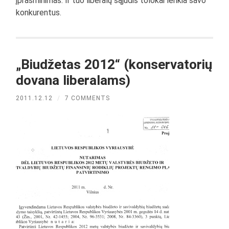
įprasminimas. Ir tuo liberalų sąjūdis tolokai lenkia savo
konkurentus.
„Biudžetas 2012“ (konservatorių
dovana liberalams)
2011.12.12
/
7 COMMENTS