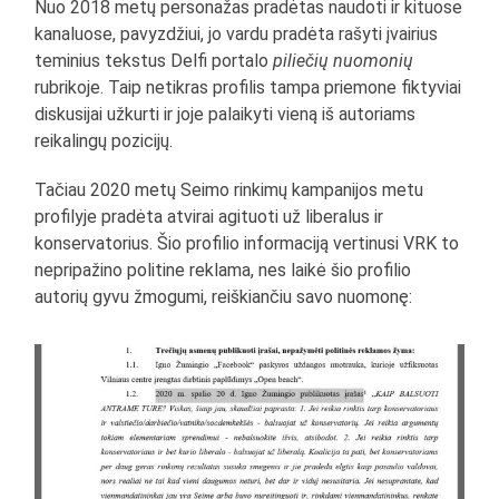
Nuo 2018 metų personažas pradėtas naudoti ir kituose
kanaluose, pavyzdžiui, jo vardu pradėta rašyti įvairius
teminius tekstus Delfi portalo
piliečių nuomonių
rubrikoje. Taip netikras profilis tampa priemone fiktyviai
diskusijai užkurti ir joje palaikyti vieną iš autoriams
reikalingų pozicijų.
Tačiau 2020 metų Seimo rinkimų kampanijos metu
profilyje pradėta atvirai agituoti už liberalus ir
konservatorius. Šio profilio informaciją vertinusi VRK to
nepripažino politine reklama, nes laikė šio profilio
autorių gyvu žmogumi, reiškiančiu savo nuomonę: