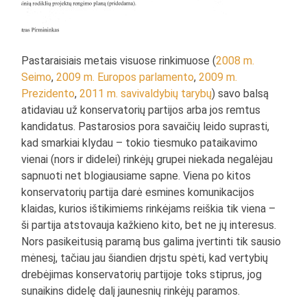
Pastaraisiais metais visuose rinkimuose (
2008 m.
Seimo
,
2009 m. Europos parlamento
,
2009 m.
Prezidento
,
2011 m. savivaldybių tarybų
) savo balsą
atidaviau už konservatorių partijos arba jos remtus
kandidatus. Pastarosios pora savaičių leido suprasti,
kad smarkiai klydau – tokio tiesmuko pataikavimo
vienai (nors ir didelei) rinkėjų grupei niekada negalėjau
sapnuoti net blogiausiame sapne. Viena po kitos
konservatorių partija darė esmines komunikacijos
klaidas, kurios ištikimiems rinkėjams reiškia tik viena –
ši partija atstovauja kažkieno kito, bet ne jų interesus.
Nors pasikeitusią paramą bus galima įvertinti tik sausio
mėnesį, tačiau jau šiandien drįstu spėti, kad vertybių
drebėjimas konservatorių partijoje toks stiprus, jog
sunaikins didelę dalį jaunesnių rinkėjų paramos.