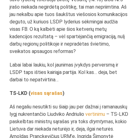
įrašo niekada negirdėtą politikę, tai man nepriimtina. Aš
jau nekalbu apie tuos šaukštus viešosios komunikacijos
deguto, už kuriuos LSDP lyderius sėkmingai audžia
visas FB. O ką kalbėti apie šios ketverių metų
kadencijos rezultatą – vėl spartėjančią emigraciją, nulį
darbų regionų politikoje ir nepradėtas švietimo,
sveikatos apsaugos reformas?
Labai labai laukiu, kol jaunimas įvykdys perversmą ir
LSDP taps išties kairiąja partija. Kol kas… deja, bet
darbai to nepatvirtina…
TS-LKD (
visas sąrašas
)
Aš negaliu nesutikti su šiaip jau per dažnai į ramanauskų
lygį nukrentančio Liudviko Andriulio
vertinimu
– TS-LKD
paskelbtas ministrų sąrašas yra toks
drymtymas
, kokio
Lietuva dar niekada neturėjo ir, deja, ilgai neturės.
Arnoldas Pranckevičius URM’e, Ingrida Šimonytė