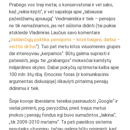
Prabėgo vos treji metai, o konservatoriai ir vėl sako,
kad „reikia kirpti“, ir vėl sapalioja apie „labiausiai
pažeidžiamų apsaugą“. Veidmainiška ir tiek – pensijos
ne tik nemažinamos, jas net siūloma didinti (tai puikiai
atskleidė Vladimiras Laučius savo komentare
„
Valdančiųjų politika: pensijoms – krizė baigėsi, darbui –
veržtis diržus
“). Tuo pat metu kitos visuomenės grupės
dar intensyviau „kerpamos“. Būtų galima suprasti ir
pateisinti, jeigu tie „prabangos“ mokesčiai kamšytų
milijardines skyles. Dabar pokyčių optimistai kalba apie
100 mln. litų ribą. Emocinis fonas (ir komunikacinis
argumentas diskusijoje) iškaulyti pritarimą pensijų
didinimui ir tiek.
Šioje kovoje liberalams tereikia pasinaudoti „Google“ ir
viešai priminti, jog, pavyzdžiui, prieš trejus metus
įmokos į pensijų fondus irgi buvo sumažintos „laikinai“,
„tik 2009-2010 metams“. Ta pati paieškos sistema
nesuteiks užuominų, tačiau galima būtų prisiminti, kad