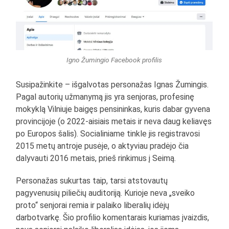
Igno Žumingio Facebook profilis
Susipažinkite – išgalvotas personažas Ignas Žumingis.
Pagal autorių užmanymą jis yra senjoras, profesinę
mokyklą Vilniuje baigęs pensininkas, kuris dabar gyvena
provincijoje (o 2022-aisiais metais ir neva daug keliavęs
po Europos šalis). Socialiniame tinkle jis registravosi
2015 metų antroje pusėje, o aktyviau pradėjo čia
dalyvauti 2016 metais, prieš rinkimus į Seimą.
Personažas sukurtas taip, tarsi atstovautų
pagyvenusių piliečių auditoriją. Kurioje neva „sveiko
proto“ senjorai remia ir palaiko liberalių idėjų
darbotvarkę. Šio profilio komentarais kuriamas įvaizdis,