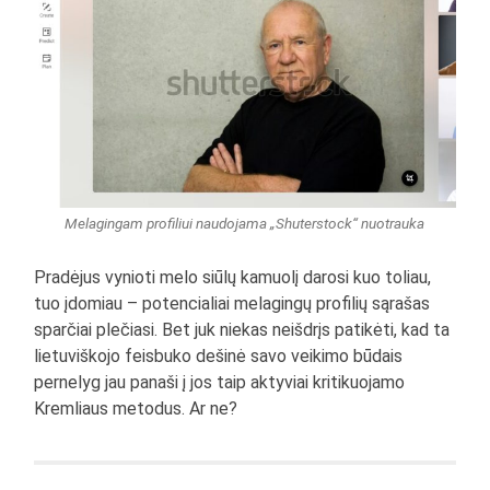
Melagingam profiliui naudojama „Shuterstock“ nuotrauka
Pradėjus vynioti melo siūlų kamuolį darosi kuo toliau,
tuo įdomiau – potencialiai melagingų profilių sąrašas
sparčiai plečiasi. Bet juk niekas neišdrįs patikėti, kad ta
lietuviškojo feisbuko dešinė savo veikimo būdais
pernelyg jau panaši į jos taip aktyviai kritikuojamo
Kremliaus metodus. Ar ne?