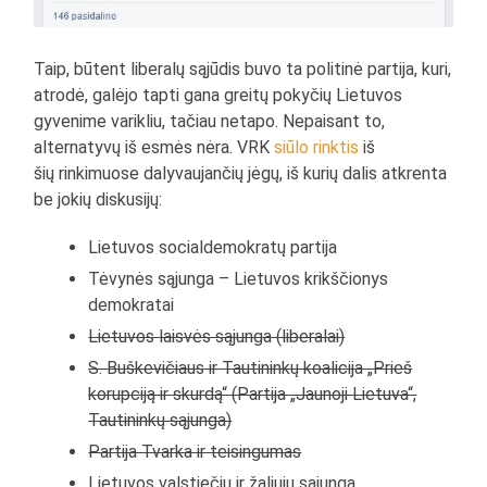
Taip, būtent liberalų sąjūdis buvo ta politinė partija, kuri,
atrodė, galėjo tapti gana greitų pokyčių Lietuvos
gyvenime varikliu, tačiau netapo. Nepaisant to,
alternatyvų iš esmės nėra. VRK
siūlo rinktis
iš
šių rinkimuose dalyvaujančių jėgų, iš kurių dalis atkrenta
be jokių diskusijų:
Lietuvos socialdemokratų partija
Tėvynės sąjunga – Lietuvos krikščionys
demokratai
Lietuvos laisvės sąjunga (liberalai)
S. Buškevičiaus ir Tautininkų koalicija „Prieš
korupciją ir skurdą“ (Partija „Jaunoji Lietuva“,
Tautininkų sąjunga)
Partija Tvarka ir teisingumas
Lietuvos valstiečių ir žaliųjų sąjunga