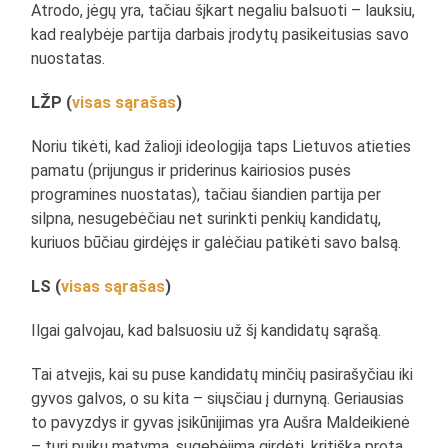
Atrodo, jėgų yra, tačiau šįkart negaliu balsuoti – lauksiu,
kad realybėje partija darbais įrodytų pasikeitusias savo
nuostatas.
LŽP (
visas sąrašas
)
Noriu tikėti, kad žalioji ideologija taps Lietuvos atieties
pamatu (prijungus ir priderinus kairiosios pusės
programines nuostatas), tačiau šiandien partija per
silpna, nesugebėčiau net surinkti penkių kandidatų,
kuriuos būčiau girdėjęs ir galėčiau patikėti savo balsą.
LS (
visas sąrašas
)
Ilgai galvojau, kad balsuosiu už šį kandidatų sąrašą.
Tai atvejis, kai su puse kandidatų minčių pasirašyčiau iki
gyvos galvos, o su kita – siųsčiau į durnyną. Geriausias
to pavyzdys ir gyvas įsikūnijimas yra Aušra Maldeikienė
– turi puikų matymą, sugebėjimą girdėti, kritišką protą,