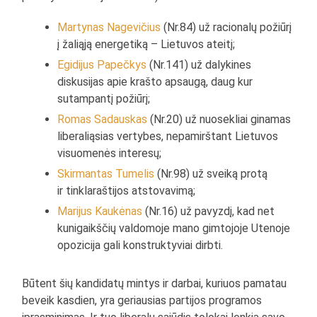
Martynas Nagevičius
(Nr.84) už racionalų požiūrį
į žaliąją energetiką – Lietuvos ateitį;
Egidijus Papečkys
(Nr.141) už dalykines
diskusijas apie krašto apsaugą, daug kur
sutampantį požiūrį;
Romas Sadauskas
(Nr.20) už nuosekliai ginamas
liberaliąsias vertybes, nepamirštant Lietuvos
visuomenės interesų;
Skirmantas Tumelis
(Nr.98) už sveiką protą
ir tinklaraštijos atstovavimą;
Marijus Kaukėnas
(Nr.16) už pavyzdį, kad net
kunigaikščių valdomoje mano gimtojoje Utenoje
opozicija gali konstruktyviai dirbti.
Būtent šių kandidatų mintys ir darbai, kuriuos pamatau
beveik kasdien, yra geriausias partijos programos