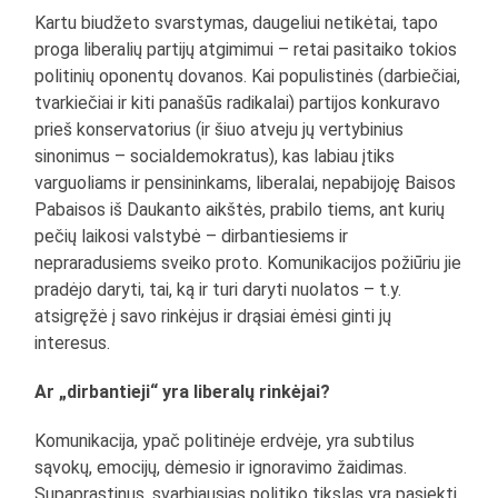
Kartu biudžeto svarstymas, daugeliui netikėtai, tapo
proga liberalių partijų atgimimui – retai pasitaiko tokios
politinių oponentų dovanos. Kai populistinės (darbiečiai,
tvarkiečiai ir kiti panašūs radikalai) partijos konkuravo
prieš konservatorius (ir šiuo atveju jų vertybinius
sinonimus – socialdemokratus), kas labiau įtiks
varguoliams ir pensininkams, liberalai, nepabijoję Baisos
Pabaisos iš Daukanto aikštės, prabilo tiems, ant kurių
pečių laikosi valstybė – dirbantiesiems ir
nepraradusiems sveiko proto. Komunikacijos požiūriu jie
pradėjo daryti, tai, ką ir turi daryti nuolatos – t.y.
atsigręžė į savo rinkėjus ir drąsiai ėmėsi ginti jų
interesus.
Ar „dirbantieji“ yra liberalų rinkėjai?
Komunikacija, ypač politinėje erdvėje, yra subtilus
sąvokų, emocijų, dėmesio ir ignoravimo žaidimas.
Supaprastinus, svarbiausias politiko tikslas yra pasiekti,