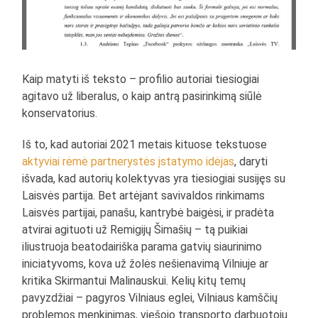
Kaip matyti iš teksto – profilio autoriai tiesiogiai
agitavo už liberalus, o kaip antrą pasirinkimą siūlė
konservatorius.
Iš to, kad autoriai 2021 metais kituose tekstuose
aktyviai rėmė partnerystės įstatymo idėjas
, daryti
išvada, kad autorių kolektyvas yra tiesiogiai susijęs su
Laisvės partija. Bet artėjant savivaldos rinkimams
Laisvės partijai, panašu, kantrybė baigėsi, ir pradėta
atvirai agituoti už Remigijų Šimašių – tą puikiai
iliustruoja beatodairiška parama gatvių siaurinimo
iniciatyvoms, kova už žolės nešienavimą Vilniuje ar
kritika Skirmantui Malinauskui. Kelių kitų temų
pavyzdžiai – pagyros Vilniaus eglei, Vilniaus kamščių
problemos menkinimas, viešojo transporto darbuotojų