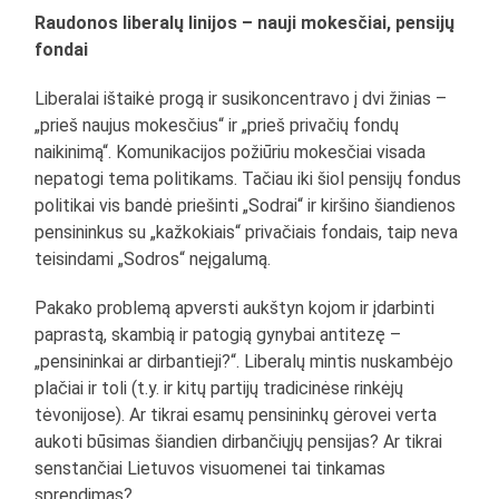
Raudonos liberalų linijos – nauji mokesčiai, pensijų
fondai
Liberalai ištaikė progą ir susikoncentravo į dvi žinias –
„prieš naujus mokesčius“ ir „prieš privačių fondų
naikinimą“. Komunikacijos požiūriu mokesčiai visada
nepatogi tema politikams. Tačiau iki šiol pensijų fondus
politikai vis bandė priešinti „Sodrai“ ir kiršino šiandienos
pensininkus su „kažkokiais“ privačiais fondais, taip neva
teisindami „Sodros“ neįgalumą.
Pakako problemą apversti aukštyn kojom ir įdarbinti
paprastą, skambią ir patogią gynybai antitezę –
„pensininkai ar dirbantieji?“. Liberalų mintis nuskambėjo
plačiai ir toli (t.y. ir kitų partijų tradicinėse rinkėjų
tėvonijose). Ar tikrai esamų pensininkų gėrovei verta
aukoti būsimas šiandien dirbančiųjų pensijas? Ar tikrai
senstančiai Lietuvos visuomenei tai tinkamas
sprendimas?