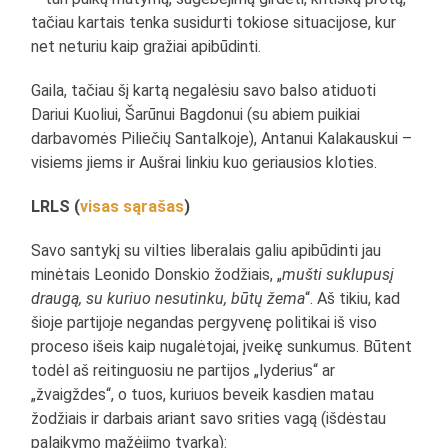
tačiau kartais tenka susidurti tokiose situacijose, kur
net neturiu kaip gražiai apibūdinti.
Gaila, tačiau šį kartą negalėsiu savo balso atiduoti
Dariui Kuoliui, Šarūnui Bagdonui (su abiem puikiai
darbavomės Piliečių Santalkoje), Antanui Kalakauskui –
visiems jiems ir Aušrai linkiu kuo geriausios kloties.
LRLS (
visas sąrašas
)
Savo santykį su vilties liberalais galiu apibūdinti jau
minėtais Leonido Donskio žodžiais, „
mušti suklupusį
draugą, su kuriuo nesutinku, būtų žema
“. Aš tikiu, kad
šioje partijoje negandas pergyvenę politikai iš viso
proceso išeis kaip nugalėtojai, įveikę sunkumus. Būtent
todėl aš reitinguosiu ne partijos „lyderius“ ar
„žvaigždes“, o tuos, kuriuos beveik kasdien matau
žodžiais ir darbais ariant savo srities vagą (išdėstau
palaikymo mažėjimo tvarka):