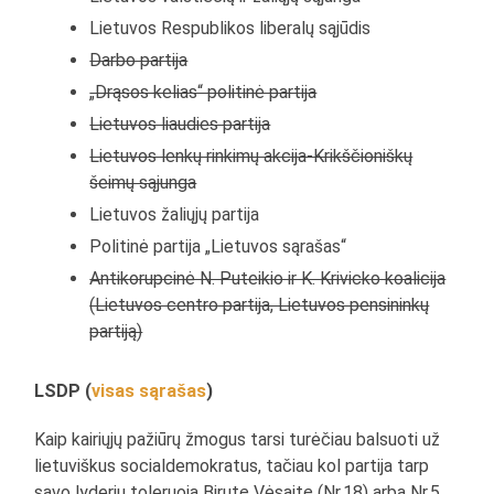
Lietuvos Respublikos liberalų sąjūdis
Darbo partija
„Drąsos kelias“ politinė partija
Lietuvos liaudies partija
Lietuvos lenkų rinkimų akcija-Krikščioniškų
šeimų sąjunga
Lietuvos žaliųjų partija
Politinė partija „Lietuvos sąrašas“
Antikorupcinė N. Puteikio ir K. Krivicko koalicija
(Lietuvos centro partija, Lietuvos pensininkų
partiją)
LSDP (
visas sąrašas
)
Kaip kairiųjų pažiūrų žmogus tarsi turėčiau balsuoti už
lietuviškus socialdemokratus, tačiau kol partija tarp
savo lyderių toleruoja Birutę Vėsaitę (Nr.18) arba Nr.5