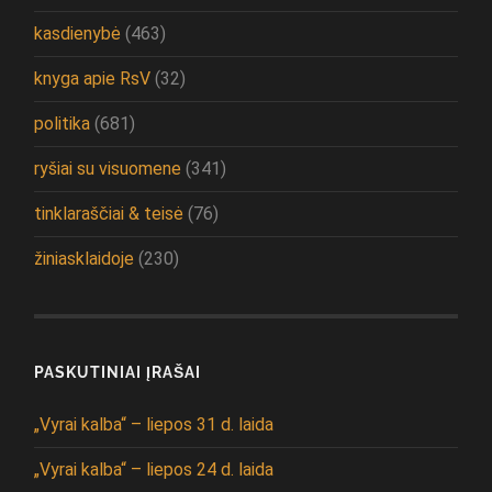
kasdienybė
(463)
knyga apie RsV
(32)
politika
(681)
ryšiai su visuomene
(341)
tinklaraščiai & teisė
(76)
žiniasklaidoje
(230)
PASKUTINIAI ĮRAŠAI
„Vyrai kalba“ – liepos 31 d. laida
„Vyrai kalba“ – liepos 24 d. laida