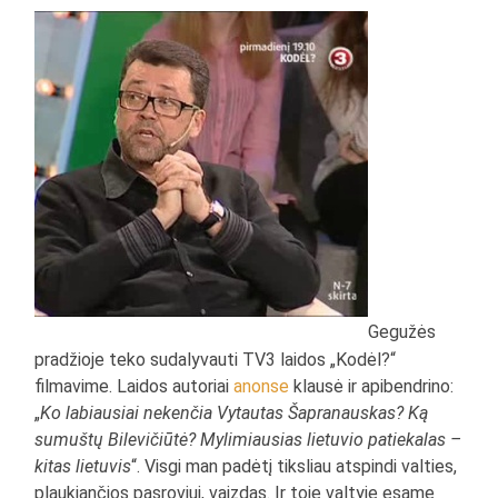
Gegužės
pradžioje teko sudalyvauti TV3 laidos „Kodėl?“
filmavime. Laidos autoriai
anonse
klausė ir apibendrino:
„
Ko labiausiai nekenčia Vytautas Šapranauskas? Ką
sumuštų Bilevičiūtė? Mylimiausias lietuvio patiekalas –
kitas lietuvis
“. Visgi man padėtį tiksliau atspindi valties,
plaukiančios pasroviui, vaizdas. Ir toje valtyje esame