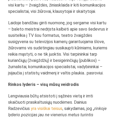
visi kartu – žvaigždės, žiniasklaida ir kiti komunikacijos
specialistai, visi žiūrovai, klausytojai ir skaitytojai.
Laidoje bandžiau ginti nuomonę, jog sergame visi kartu
– baleto meistrai nedrįsta kalbėti apie savo šedevrus ir
susitelkia į TV šou formatus, teatro žvaigždės
susigyvena su televizijos kamerų garantuojama šlove,
žiūrovams vis sudėtingiau susikaupti kūriniams, kuriems
reikia mąstyti, o ne tik juoktis. Visi tarpininkai tarp
kuriančiųjų (žvaigždžių) ir besigėrinčiųjų (publikos) –
žurnalistai, komunikacijos specialistai, vadybininkai –
įsijaučia į statistų vaidmenį ir valtis plaukia.. pasroviui.
Rinkos lyderis – visų mūsų veidrodis
Lengviausia būtų atsistoti į sąžinės vietą ir imti
skaičiuoti prasikaltusiųjų nuodėmes. Dainius
Radzevičius
yra visiškai teisus
, sakydamas, jog „
rinkoje
lyderio pozicijas jau ne vienerius metus turintis