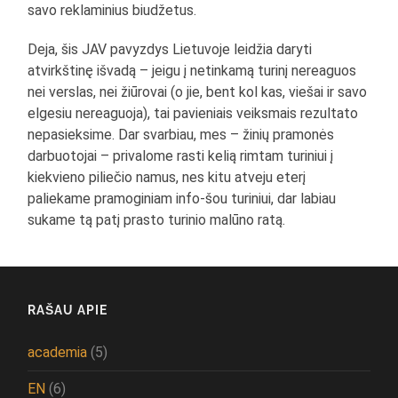
savo reklaminius biudžetus.
Deja, šis JAV pavyzdys Lietuvoje leidžia daryti
atvirkštinę išvadą – jeigu į netinkamą turinį nereaguos
nei verslas, nei žiūrovai (o jie, bent kol kas, viešai ir savo
elgesiu nereaguoja), tai pavieniais veiksmais rezultato
nepasieksime. Dar svarbiau, mes – žinių pramonės
darbuotojai – privalome rasti kelią rimtam turiniui į
kiekvieno piliečio namus, nes kitu atveju eterį
paliekame pramoginiam info-šou turiniui, dar labiau
sukame tą patį prasto turinio malūno ratą.
RAŠAU APIE
academia
(5)
EN
(6)