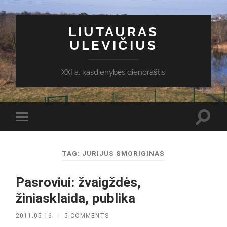
LIUTAURAS
ULEVIČIUS
XXI a. kasdienybės dienoraštis
Toggl
Toggle
search
mobile
field
menu
TAG:
JURIJUS SMORIGINAS
Pasroviui: žvaigždės,
žiniasklaida, publika
2011.05.16
/
5 COMMENTS