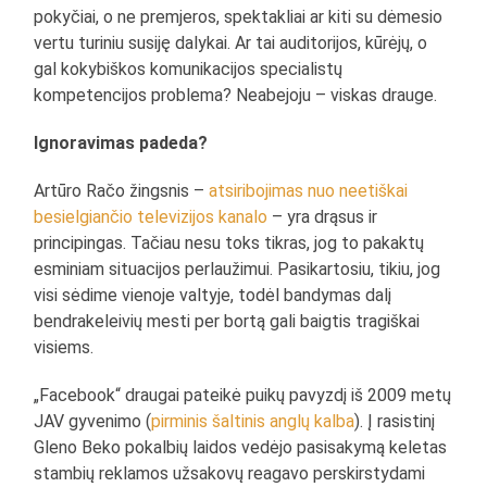
pokyčiai, o ne premjeros, spektakliai ar kiti su dėmesio
vertu turiniu susiję dalykai. Ar tai auditorijos, kūrėjų, o
gal kokybiškos komunikacijos specialistų
kompetencijos problema? Neabejoju – viskas drauge.
Ignoravimas padeda?
Artūro Račo žingsnis –
atsiribojimas nuo neetiškai
besielgiančio televizijos kanalo
– yra drąsus ir
principingas. Tačiau nesu toks tikras, jog to pakaktų
esminiam situacijos perlaužimui. Pasikartosiu, tikiu, jog
visi sėdime vienoje valtyje, todėl bandymas dalį
bendrakeleivių mesti per bortą gali baigtis tragiškai
visiems.
„Facebook“ draugai pateikė puikų pavyzdį iš 2009 metų
JAV gyvenimo (
pirminis šaltinis anglų kalba
). Į rasistinį
Gleno Beko pokalbių laidos vedėjo pasisakymą keletas
stambių reklamos užsakovų reagavo perskirstydami