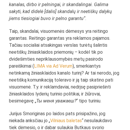
kanalas, dirbo ir pelningai, ir skandalingai. Galima
sakyti, kad didelė [dalis] skandalų ir neetiškų dalykų
jiems tiesiogiai buvo ir pelno garantu“
.
Taip, skandalai, visuomenės dėmesys yra reitingo
garantas. Reitingo garantas yra reklamos pajamos.
Tačiau socialiai atsakingas verslas turėtų šalintis
neetiškų žiniasklaidos priemonių – kodėl tik po
dvidešimties nepriklausomybės metų pasirodo
pareiškimai (
LIMA via Ad Verum
), smerkiantys
netinkamą žiniasklaidos kanalo turinį? Ar tai nerodo, jog
neetišką komunikaciją toleravo ir ją taip skatino pati
visuomenė. T.y. ir reklamdaviai, nedrįsę pasipriešinti
žiniasklaidos lyderių turinio politikai, ir žiūrovai,
besimėgavę „
Ты меня уважаеш?
“ tipo turiniu.
Jurijus Smoriginas po laidos pats prisipažino, jog
niekada anksčiau jo „
Vilniaus baletas
“ nesulaukdavo
tiek dėmesio, o ir dabar sulaukia Butkaus svorio