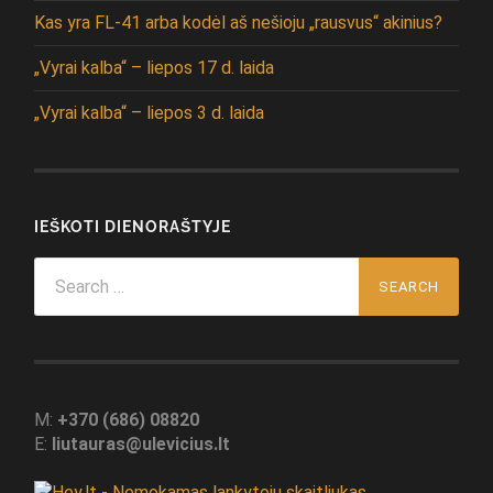
Kas yra FL-41 arba kodėl aš nešioju „rausvus“ akinius?
„Vyrai kalba“ – liepos 17 d. laida
„Vyrai kalba“ – liepos 3 d. laida
IEŠKOTI DIENORAŠTYJE
Search
for:
M:
+370 (686) 08820
E:
liutauras@ulevicius.lt