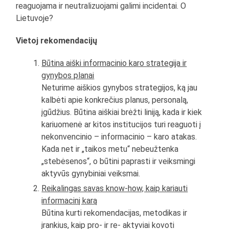
reaguojama ir neutralizuojami galimi incidentai. O
Lietuvoje?
Vietoj rekomendacijų
Būtina aiški informacinio karo strategija ir
gynybos planai
Neturime aiškios gynybos strategijos, ką jau
kalbėti apie konkrečius planus, personalą,
įgūdžius. Būtina aiškiai brėžti liniją, kada ir kiek
kariuomenė ar kitos institucijos turi reaguoti į
nekonvencinio – informacinio – karo atakas.
Kada net ir „taikos metu“ nebeužtenka
„stebėsenos“, o būtini paprasti ir veiksmingi
aktyvūs gynybiniai veiksmai.
Reikalingas savas know-how, kaip kariauti
informacinį karą
Būtina kurti rekomendacijas, metodikas ir
įrankius, kaip pro- ir re- aktyviai kovoti