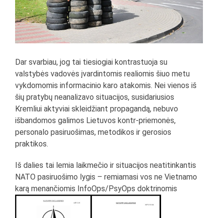
Dar svarbiau, jog tai tiesiogiai kontrastuoja su
valstybės vadovės įvardintomis realiomis šiuo metu
vykdomomis informacinio karo atakomis. Nei vienos iš
šių pratybų neanalizavo situacijos, susidariusios
Kremliui aktyviai skleidžiant propagandą, nebuvo
išbandomos galimos Lietuvos kontr-priemonės,
personalo pasiruošimas, metodikos ir gerosios
praktikos.
Iš dalies tai lemia laikmečio ir situacijos neatitinkantis
NATO pasiruošimo lygis – remiamasi vos ne Vietnamo
karą menančiomis InfoOps/PsyOps doktrinomis