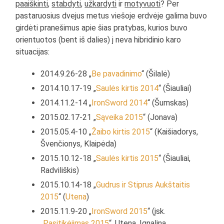
paaiškinti
,
stabdyti
,
užkardyti
ir
motyvuoti
? Per
pastaruosius dvejus metus viešoje erdvėje galima buvo
girdėti pranešimus apie šias pratybas, kurios buvo
orientuotos (bent iš dalies) į neva hibridinio karo
situacijas:
2014.9.26-28 „
Be pavadinimo
“ (Šilalė)
2014.10.17-19 „
Saulės kirtis 2014
“ (Šiauliai)
2014.11.2-14 „
IronSword 2014
“ (Šumskas)
2015.02.17-21 „
Sąveika 2015
“ (Jonava)
2015.05.4-10 „
Žaibo kirtis 2015
“ (Kaišiadorys,
Švenčionys, Klaipėda)
2015.10.12-18 „
Saulės kirtis 2015
“ (Šiauliai,
Radviliškis)
2015.10.14-18 „
Gudrus ir Stiprus Aukštaitis
2015
“ (
Utena
)
2015.11.9-20 „
IronSword 2015
“ (įsk.
„
Pasitikėjimas 2015
“, Utena, Ignalina,