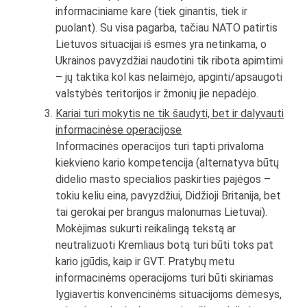
informaciniame kare (tiek ginantis, tiek ir
puolant). Su visa pagarba, tačiau NATO patirtis
Lietuvos situacijai iš esmės yra netinkama, o
Ukrainos pavyzdžiai naudotini tik ribota apimtimi
– jų taktika kol kas nelaimėjo, apginti/apsaugoti
valstybės teritorijos ir žmonių jie nepadėjo.
Kariai turi mokytis ne tik šaudyti, bet ir dalyvauti
informacinėse operacijose
Informacinės operacijos turi tapti privaloma
kiekvieno kario kompetencija (alternatyva būtų
didelio masto specialios paskirties pajėgos –
tokiu keliu eina, pavyzdžiui, Didžioji Britanija, bet
tai gerokai per brangus malonumas Lietuvai).
Mokėjimas sukurti reikalingą tekstą ar
neutralizuoti Kremliaus botą turi būti toks pat
kario įgūdis, kaip ir GVT. Pratybų metu
informacinėms operacijoms turi būti skiriamas
lygiavertis konvencinėms situacijoms dėmesys,