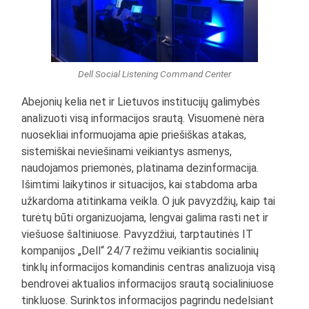
Dell Social Listening Command Center
Abejonių kelia net ir Lietuvos institucijų galimybės
analizuoti visą informacijos srautą. Visuomenė nėra
nuosekliai informuojama apie priešiškas atakas,
sistemiškai neviešinami veikiantys asmenys,
naudojamos priemonės, platinama dezinformacija.
Išimtimi laikytinos ir situacijos, kai stabdoma arba
užkardoma atitinkama veikla. O juk pavyzdžių, kaip tai
turėtų būti organizuojama, lengvai galima rasti net ir
viešuose šaltiniuose. Pavyzdžiui, tarptautinės IT
kompanijos „Dell“ 24/7 režimu veikiantis socialinių
tinklų informacijos komandinis centras analizuoja visą
bendrovei aktualios informacijos srautą socialiniuose
tinkluose. Surinktos informacijos pagrindu nedelsiant