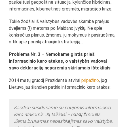
pasikeitusi geopolitinė situacija, kylančios hibridinės,
informacinės, kibernetinės grėsmės, migracijos krizė.
Tokie žodžiai iš valstybės vadovės skamba praėjus
dvejiems (!) metams po Maidano įvykių. Ne apie
konkrečius planus, žmones, jų mokymus ir pasiruošimą,
o tik apie
poreikį atnaujinti strategiją
…
Problema Nr. 3 – Nemokame gintis prieš
informacinio karo atakas, o valstybės vadovai
savo deklaracijų neparemia skiriamais ištekliais
2014 metų gruodį Prezidentė atvirai
pripažino
, jog
Lietuva jau šiandien patiria informacinio karo atakas:
Kasdien susiduriame su naujomis informacinio
karo atakomis. Jų taikiniai – mūsų žmonės.
Jiems brukamas nepasitikėjimas savo valstybe,