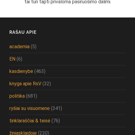
tai turi tapti privaloma pasiruošimo dalimi.
RAŠAU APIE
academia
(5)
EN
(6)
kasdienybė
(463)
knyga apie RsV
(32)
politika
(681)
ryšiai su visuomene
(341)
tinklaraščiai & teisė
(76)
žiniasklaidoje
(230)