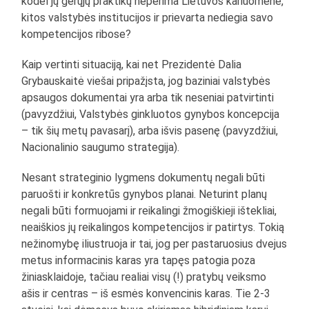
kodėl jų gerųjų praktikų neperima Lietuvos kariuomenė,
kitos valstybės institucijos ir prievarta nediegia savo
kompetencijos ribose?
Kaip vertinti situaciją, kai net Prezidentė Dalia
Grybauskaitė viešai pripažįsta, jog baziniai valstybės
apsaugos dokumentai yra arba tik neseniai patvirtinti
(pavyzdžiui, Valstybės ginkluotos gynybos koncepcija
– tik šių metų pavasarį), arba išvis pasenę (pavyzdžiui,
Nacionalinio saugumo strategija).
Nesant strateginio lygmens dokumentų negali būti
paruošti ir konkretūs gynybos planai. Neturint planų
negali būti formuojami ir reikalingi žmogiškieji ištekliai,
neaiškios jų reikalingos kompetencijos ir patirtys. Tokią
nežinomybę iliustruoja ir tai, jog per pastaruosius dvejus
metus informacinis karas yra tapęs patogia poza
žiniasklaidoje, tačiau realiai visų (!) pratybų veiksmo
ašis ir centras – iš esmės konvencinis karas. Tie 2-3