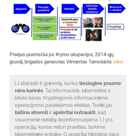
Praėjus pusmečiui po Krymo okupacijos, 2014-ųjų
gruodį, brigados generolas Vilmantas Tamošaitis
sakė
:
[..] atsirado ir grėsmių, kurios
tiesiogine prasme
nėra karinės
. Tai informacinis, kibernetinis ir
kitoks karas. Kryptingomis informacinėmis
operacijomis pasiekiamas efektas. Todėl jas
būtina atremti
ir
apskritai nutraukti
, kad
visuomenė nebūtų dezinformuojama. [..] yra
operacijų, kurios neturi praeities, tarkime,
kibernetinėje erdvėje. O apskritai hibridinio karo