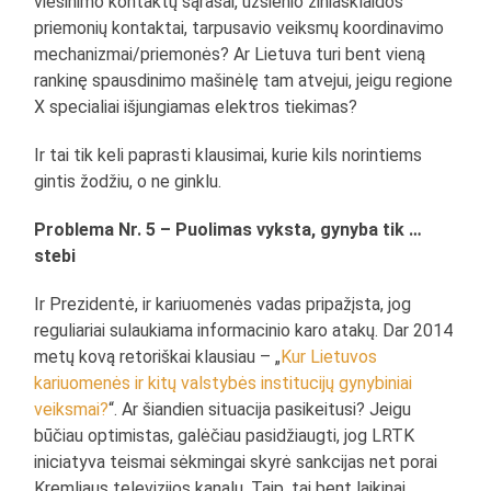
viešinimo kontaktų sąrašai, užsienio žiniasklaidos
priemonių kontaktai, tarpusavio veiksmų koordinavimo
mechanizmai/priemonės? Ar Lietuva turi bent vieną
rankinę spausdinimo mašinėlę tam atvejui, jeigu regione
X specialiai išjungiamas elektros tiekimas?
Ir tai tik keli paprasti klausimai, kurie kils norintiems
gintis žodžiu, o ne ginklu.
Problema Nr. 5 – Puolimas vyksta, gynyba tik …
stebi
Ir Prezidentė, ir kariuomenės vadas pripažįsta, jog
reguliariai sulaukiama informacinio karo atakų. Dar 2014
metų kovą retoriškai klausiau – „
Kur Lietuvos
kariuomenės ir kitų valstybės institucijų gynybiniai
veiksmai?
“. Ar šiandien situacija pasikeitusi? Jeigu
būčiau optimistas, galėčiau pasidžiaugti, jog LRTK
iniciatyva teismai sėkmingai skyrė sankcijas net porai
Kremliaus televizijos kanalų. Taip, tai bent laikinai