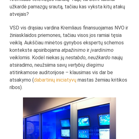
užkardė pamazgų srautą, tačiau kas vyksta kitų atakų
atvejais?
VSD vis drąsiau vardina Kremliaus finansuojamas NVO ir
žiniasklaidos priemones, tačiau visos jos ramiai tęsia
veiklą. Aukščiau minėtos gynybos ekspertų schemos
kontekste apsiribojama
atpažinimo
ir
įvardinimo
veiklomis. Kodėl niekas jų
nestabdo
,
neužkardo
naujų
atsiradimo, neužsiima savų
vertybių diegimu
atitinkamose auditorijose – klausimas vis dar be
atsakymo (
dabartinių iniciatyvų
mastas žemiau kritikos
ribos).