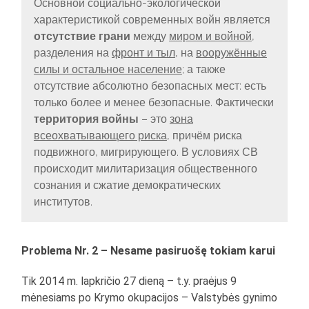
Основной социально-экологической
характеристикой современных войн является
отсутствие грани
между
миром и войной
,
разделения на
фронт и тыл
, на
вооружённые
силы и остальное население
; а также
отсутствие абсолютно безопасных мест: есть
только более и менее безопасные. Фактически
территория войны
– это
зона
всеохватывающего риска
, причём риска
подвижного, мигрирующего. В условиях СВ
происходит милитаризация общественного
сознания и сжатие демократических
институтов.
Problema Nr. 2 – Nesame pasiruošę tokiam karui
Tik 2014 m. lapkričio 27 dieną – t.y. praėjus 9
mėnesiams po Krymo okupacijos – Valstybės gynimo