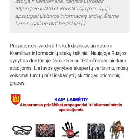
istorija ir kariuomene, naryste Europos
Sąjungoje ir NATO. Konstitucija įpareigoja
apsaugoti Lietuvos informacinę erdvę. Šiame
kare negalime būti beginkliai [..]
Prezidentės įvardinti tik keli dažniausiai matomi
Kremliaus informacinių atakų taikiniai. Naujojoje Rusijos
gynybos doktrinoje tai sietina su 1-2 informacinio karo
stadijomis. Lietuvos gynybos ekspertų vertinimu, mūsų
veiksmai turėtų būti išskaidyti į skirtingas priemonių
grupes: