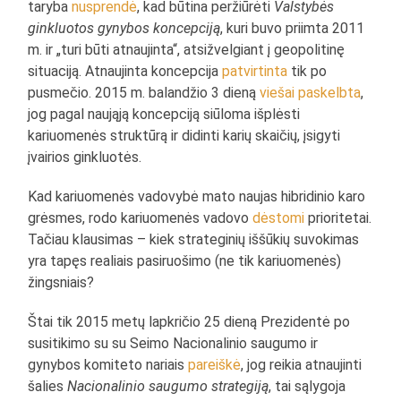
taryba
nusprendė
, kad būtina peržiūrėti
Valstybės
ginkluotos gynybos koncepciją
, kuri buvo priimta 2011
m. ir „turi būti atnaujinta“, atsižvelgiant į geopolitinę
situaciją. Atnaujinta koncepcija
patvirtinta
tik po
pusmečio. 2015 m. balandžio 3 dieną
viešai paskelbta
,
jog pagal naująją koncepciją siūloma išplėsti
kariuomenės struktūrą ir didinti karių skaičių, įsigyti
įvairios ginkluotės.
Kad kariuomenės vadovybė mato naujas hibridinio karo
grėsmes, rodo kariuomenės vadovo
dėstomi
prioritetai.
Tačiau klausimas – kiek strateginių iššūkių suvokimas
yra tapęs realiais pasiruošimo (ne tik kariuomenės)
žingsniais?
Štai tik 2015 metų lapkričio 25 dieną Prezidentė po
susitikimo su su Seimo Nacionalinio saugumo ir
gynybos komiteto nariais
pareiškė
, jog reikia atnaujinti
šalies
Nacionalinio saugumo strategiją
, tai sąlygoja