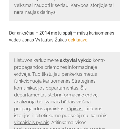
veiksmai naudoti ir seniau. Karybos istorijoje tai
nėra naujas darinys.
Dar anksčiau – 2014 metų spalį – mūsų kariuomenės
vadas Jonas Vytautas Žukas
deklaravo
:
Lietuvos kariuomenė
aktyviai vykdo
kontr-
propagandos priemones informacinėje
erdvėje. Tuo tikslu jau penkerius metus
funkcionuoja kariuomenės Strateginės
komunikacijos departamentas. Šis
departamentas
stebi informacinę erdvę
,
analizuoja bei įvairiais būdais viešina
propagandos apraiškas,
rūpinasi
Lietuvos
istorijos ir pilietiškumo puoselėjimu, kariniais
viešaisiais ryšiais
. Atitinkamai visos