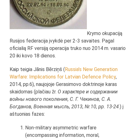
Krymo okupaciją
Rusijos federacija įvykdė per 2-3 savaites. Pagal
oficialią RF versiją operacija truko nuo 2014 m. vasario
20 iki kovo 18 dienos.
Kaip teigia Jānis Bērziņš (
Russia’s New Generation
Warfare: Implications for Latvian Defence Policy
,
2014, pp.6), naujojoje Gerasimovo doktrinoje karas
skaidomas (plačiau žr.
О характере и содержании
войны нового поколения, С. Г. Чекинов, С. А.
Богданов, Военная мысль, 2013, Nr.10, pp. 13-24
.) į
aštuonias fazes:
Non-military asymmetric warfare
(encompassing information, moral,