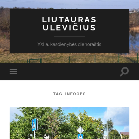
LIUTAURAS
ULEVIČIUS
XXI a. kasdienybės dienoraštis
Toggl
Toggle
search
mobile
field
menu
TAG:
INFOOPS