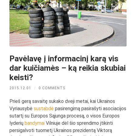
Pavėlavę į informacinį karą vis
dar kuičiamės – ką reikia skubiai
keisti?
2015.12.01
/
0 COMMENTS
Prieš gerą savaitę sukako dveji metai, kai Ukrainos
Vyriausybė
sustabdė
pasirengimą pasirašyti asociacijos
sutartį su Europos Sąjunga procesą, o visos Europos
lyderių
bandymai
Vilniuje dėl šio sprendimo įtikinti
persigalvoti tuometį Ukrainos prezidentą Viktorą