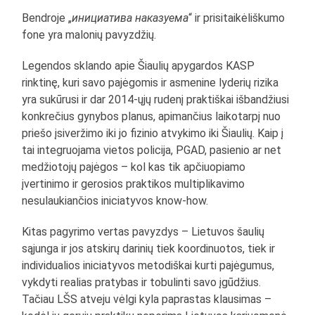
Bendroje „
инициатива наказуема
“ ir prisitaikėliškumo
fone yra malonių pavyzdžių.
Legendos sklando apie Šiaulių apygardos KASP
rinktinę, kuri savo pajėgomis ir asmenine lyderių rizika
yra sukūrusi ir dar 2014-ųjų rudenį praktiškai išbandžiusi
konkrečius gynybos planus, apimančius laikotarpį nuo
priešo įsiveržimo iki jo fizinio atvykimo iki Šiaulių. Kaip į
tai integruojama vietos policija, PGAD, pasienio ar net
medžiotojų pajėgos – kol kas tik apčiuopiamo
įvertinimo ir gerosios praktikos multiplikavimo
nesulaukiančios iniciatyvos know-how.
Kitas pagyrimo vertas pavyzdys – Lietuvos šaulių
sąjunga ir jos atskirų darinių tiek koordinuotos, tiek ir
individualios iniciatyvos metodiškai kurti pajėgumus,
vykdyti realias pratybas ir tobulinti savo įgūdžius.
Tačiau LŠS atveju vėlgi kyla paprastas klausimas –