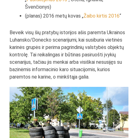
Švenčionys)
(planas) 2016 metų kovas „
Žaibo kirtis 2016
“
Beveik visų šių pratybų istorijos ašis paremta Ukrainos
Luhansko/Donecko scenarijumi, kai susiburia vietinės
karinės grupės ir perima pagrindinių valstybės objektų
kontrolę. Tai reikalingas ir būtinas pasiruošti įvykių
scenarijus, tačiau jis menkai arba visiškai nesusijęs su
bazinėmis informacinio karo situacijomis, kurios
paremtos ne karine, o minkštąja galia.