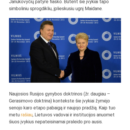
Janukovyčių patyrė fiasko. Būtent šie įvykiai tapo
simboliniu sprogdikliu, įplieskusiu ugnį Maidane.
Naujosios Rusijos gynybos doktrinos (žr. daugiau –
Gerasimovo doktrina) kontekste šie įvykiai žymėjo
senojo karo etapo pabaigą ir naujojo pradžią. Kaip tuo
metu
rašiau
, Lietuvos vadovai ir institucijos anuomet
šiuos įvykius nepateisinamai praleido pro ausis.