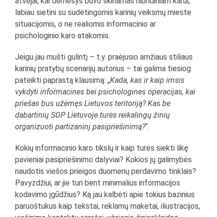
atvejai, kai dėmesys buvo skiriamas hibridiniam karui,
labiau sietini su sudėtingomis karinių veiksmų mieste
situacijomis, o ne realiomis informacinio ar
psichologinio karo atakomis.
Jeigu jau mušti gulintį – t.y. praėjusio amžiaus stiliaus
karinių pratybų scenarijų autorius – tai galima tiesiog
pateikti paprastą klausimą: „
Kada, kas ir kaip imsis
vykdyti informacines bei psichologines operacijas, kai
priešas bus užėmęs Lietuvos teritoriją? Kas be
dabartinių SOP Lietuvoje turės reikalingų žinių
organizuoti partizaninį pasipriešinimą?
“.
Kokių informacinio karo tikslų ir kaip turės siekti likę
pavieniai pasipriešinimo dalyviai? Kokios jų galimybės
naudotis viešos prieigos duomenų perdavimo tinklais?
Pavyzdžiui, ar jie turi bent minimalius informacijos
kodavimo įgūdžius? Ką jau kalbėti apie tokius bazinius
paruoštukus kaip tekstai, reklamų maketai, iliustracijos,