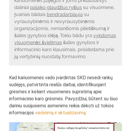
kariuomenės pajėgos ir joms priklausantys
daliniai
palaiko glaudžius ryšius
su visuomene,
įvairiais būdais
bendradarbiauja
su
vyriausybinėmis ir nevyriausybinėmis
organizacijomis, remiančiomis pilietiškumą ir
šalies gynybos idėją. Tokiu būdu yra
vykdomas
visuomenės švietimas
šalies gynybos ir
informacinio karo klausimais, prisidedama prie
jų vertybinių nuostatų formavimo.
Kad kariuomenės vado įvardintas SKD nesėdi rankų
sudėjęs, patvirtinta realūs darbai, identifikuojant
grėsmes ir keliant visuomenės supratimą apie
informacinio karo grėsmės. Pavyzdžiui, būtent su šiuo
dariniu susijusiems asmenims reikia dėkoti už tokios
informacijos
viešinimą ir aktualizavimą
: