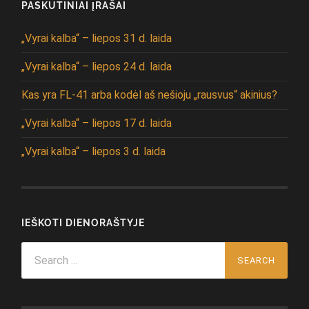
PASKUTINIAI ĮRAŠAI
„Vyrai kalba“ – liepos 31 d. laida
„Vyrai kalba“ – liepos 24 d. laida
Kas yra FL-41 arba kodėl aš nešioju „rausvus“ akinius?
„Vyrai kalba“ – liepos 17 d. laida
„Vyrai kalba“ – liepos 3 d. laida
IEŠKOTI DIENORAŠTYJE
Search
for: