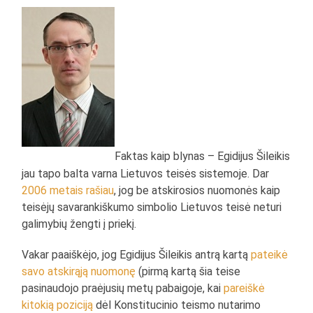
Faktas kaip blynas – Egidijus Šileikis
jau tapo balta varna Lietuvos teisės sistemoje. Dar
2006 metais rašiau
, jog be atskirosios nuomonės kaip
teisėjų savarankiškumo simbolio Lietuvos teisė neturi
galimybių žengti į priekį.
Vakar paaiškėjo, jog Egidijus Šileikis antrą kartą
pateikė
savo atskirąją nuomonę
(pirmą kartą šia teise
pasinaudojo praėjusių metų pabaigoje, kai
pareiškė
kitokią poziciją
dėl Konstitucinio teismo nutarimo