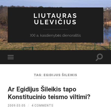
LIUTAURAS
ULEVIČIUS
XXI a. kasdienybės dienoraštis
Toggl
Toggle
search
mobile
field
menu
TAG:
EGIDIJUS ŠILEIKIS
Ar Egidijus Šileikis tapo
Konstitucinio teismo viltimi?
2009.03.05
/
4 COMMENTS