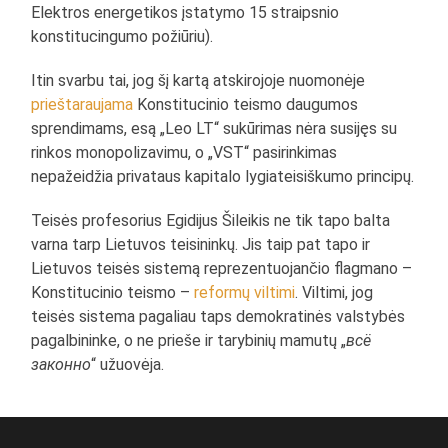
Elektros energetikos įstatymo 15 straipsnio
konstitucingumo požiūriu).
Itin svarbu tai, jog šį kartą atskirojoje nuomonėje
prieštaraujama
Konstitucinio teismo daugumos
sprendimams, esą „Leo LT“ sukūrimas nėra susijęs su
rinkos monopolizavimu, o „VST“ pasirinkimas
nepažeidžia privataus kapitalo lygiateisiškumo principų.
Teisės profesorius Egidijus Šileikis ne tik tapo balta
varna tarp Lietuvos teisininkų. Jis taip pat tapo ir
Lietuvos teisės sistemą reprezentuojančio flagmano –
Konstitucinio teismo –
reformų viltimi
. Viltimi, jog
teisės sistema pagaliau taps demokratinės valstybės
pagalbininke, o ne prieše ir tarybinių mamutų „
всё
законно
“ užuovėja.