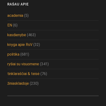
RAŠAU APIE
academia
(5)
EN
(6)
kasdienybė
(463)
knyga apie RsV
(32)
politika
(681)
ryšiai su visuomene
(341)
tinklaraščiai & teisė
(76)
žiniasklaidoje
(230)