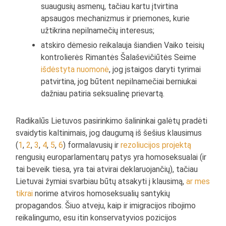
suaugusių asmenų, tačiau kartu įtvirtina
apsaugos mechanizmus ir priemones, kurie
užtikrina nepilnamečių interesus;
atskiro dėmesio reikalauja šiandien Vaiko teisių
kontrolierės Rimantės Šalaševičiūtės Seime
išdėstyta nuomonė
, jog įstaigos daryti tyrimai
patvirtina, jog būtent nepilnamečiai berniukai
dažniau patiria seksualinę prievartą.
Radikalūs Lietuvos pasirinkimo šalininkai galėtų pradėti
svaidytis kaltinimais, jog daugumą iš šešius klausimus
(
1
,
2
,
3
,
4
,
5
,
6
) formalavusių ir
rezoliucijos projektą
rengusių europarlamentarų patys yra homoseksualai (ir
tai beveik tiesa, yra tai atvirai deklaruojančių), tačiau
Lietuvai žymiai svarbiau būtų atsakyti į klausimą,
ar mes
tikrai
norime atviros homoseksualių santykių
propagandos. Šiuo atveju, kaip ir imigracijos ribojimo
reikalingumo, esu itin konservatyvios pozicijos