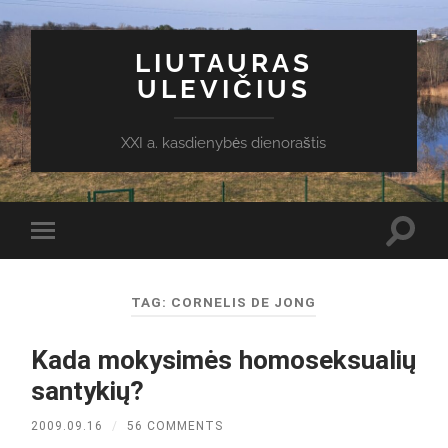
LIUTAURAS
ULEVIČIUS
XXI a. kasdienybės dienoraštis
Toggl
Toggle
search
mobile
field
menu
TAG:
CORNELIS DE JONG
Kada mokysimės homoseksualių
santykių?
2009.09.16
/
56 COMMENTS