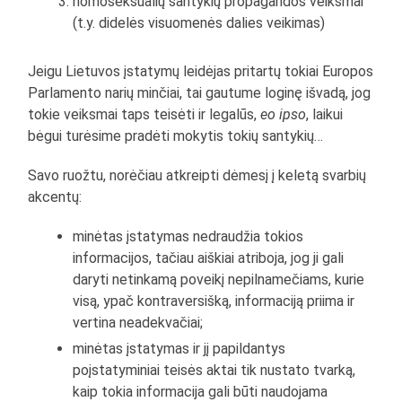
homoseksualių santykių propagandos veiksmai
(t.y. didelės visuomenės dalies veikimas)
Jeigu Lietuvos įstatymų leidėjas pritartų tokiai Europos
Parlamento narių minčiai, tai gautume loginę išvadą, jog
tokie veiksmai taps teisėti ir legalūs,
eo ipso
, laikui
bėgui turėsime pradėti mokytis tokių santykių…
Savo ruožtu, norėčiau atkreipti dėmesį į keletą svarbių
akcentų:
minėtas įstatymas nedraudžia tokios
informacijos, tačiau aiškiai atriboja, jog ji gali
daryti netinkamą poveikį nepilnamečiams, kurie
visą, ypač kontraversišką, informaciją priima ir
vertina neadekvačiai;
minėtas įstatymas ir jį papildantys
poįstatyminiai teisės aktai tik nustato tvarką,
kaip tokia informacija gali būti naudojama