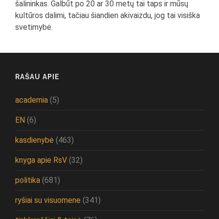
šalininkas. Galbūt po 20 ar 30 metų tai taps ir mūsų
kultūros dalimi, tačiau šiandien akivaizdu, jog tai visiška
svetimybė.
RAŠAU APIE
academia
(5)
EN
(6)
kasdienybė
(463)
knyga apie RsV
(32)
politika
(681)
ryšiai su visuomene
(341)