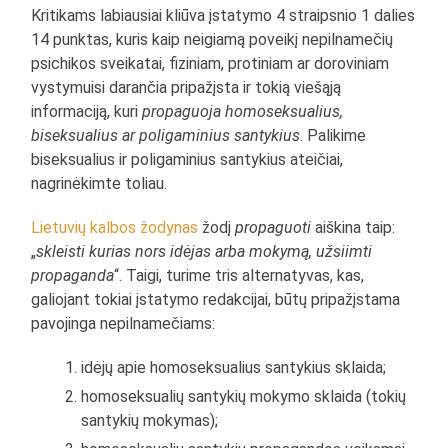
Kritikams labiausiai kliūva įstatymo 4 straipsnio 1 dalies
14 punktas, kuris kaip neigiamą poveikį nepilnamečių
psichikos sveikatai, fiziniam, protiniam ar doroviniam
vystymuisi darančia pripažįsta ir tokią viešąją
informaciją, kuri
propaguoja homoseksualius,
biseksualius ar poligaminius santykius
. Palikime
biseksualius ir poligaminius santykius ateičiai,
nagrinėkimte toliau.
Lietuvių kalbos žodynas
žodį
propaguoti
aiškina taip:
„
skleisti kurias nors idėjas arba mokymą, užsiimti
propaganda
“. Taigi, turime tris alternatyvas, kas,
galiojant tokiai įstatymo redakcijai, būtų pripažįstama
pavojinga nepilnamečiams:
idėjų apie homoseksualius santykius sklaida;
homoseksualių santykių mokymo sklaida (tokių
santykių mokymas);