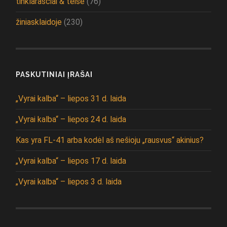
tinklaraščiai & teisė
(76)
žiniasklaidoje
(230)
PASKUTINIAI ĮRAŠAI
„Vyrai kalba“ – liepos 31 d. laida
„Vyrai kalba“ – liepos 24 d. laida
Kas yra FL-41 arba kodėl aš nešioju „rausvus“ akinius?
„Vyrai kalba“ – liepos 17 d. laida
„Vyrai kalba“ – liepos 3 d. laida