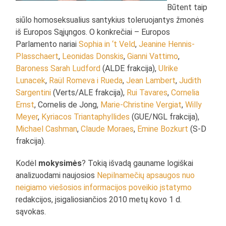
Būtent taip
siūlo homoseksualius santykius toleruojantys žmonės
iš Europos Sąjųngos. O konkrečiai – Europos
Parlamento nariai
Sophia in ‘t Veld
,
Jeanine Hennis-
Plasschaert
,
Leonidas Donskis
,
Gianni Vattimo
,
Baroness Sarah Ludford
(ALDE frakcija),
Ulrike
Lunacek
,
Raül Romeva i Rueda
,
Jean Lambert
,
Judith
Sargentini
(Verts/ALE frakcija),
Rui Tavares
,
Cornelia
Ernst
, Cornelis de Jong,
Marie-Christine Vergiat
,
Willy
Meyer
,
Kyriacos Triantaphyllides
(GUE/NGL frakcija),
Michael Cashman
,
Claude Moraes
,
Emine Bozkurt
(S-D
frakcija).
Kodėl
mokysimės
? Tokią išvadą gauname logiškai
analizuodami naujosios
Nepilnamečių apsaugos nuo
neigiamo viešosios informacijos poveikio įstatymo
redakcijos, įsigaliosiančios 2010 metų kovo 1 d.
sąvokas.