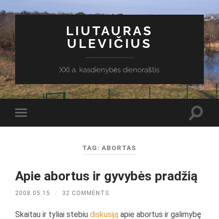
LIUTAURAS
ULEVIČIUS
XXI a. kasdienybės dienoraštis
Toggl
Toggle
search
mobile
field
menu
TAG:
ABORTAS
Apie abortus ir gyvybės pradžią
2008.05.15
/
32 COMMENTS
Skaitau ir tyliai stebiu
diskusiją
apie abortus ir galimybę