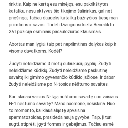
rinktis. Kaip ne kartą esu minėjęs, esu pakrikštytas
kataliku, nesu aktyvus šio tikėjimo šalininkas, gal net
priešingai, tačiau daugelis katalikų bažnyčios tiesų man
priimtinos ir savos. Todėl džiaugiuosi kieta Benedikto
XVI pozicija esminiais pasaulėžiūros klausimais.
Abortas man lygiai taip pat nepriimtinas dalykas kaip ir
visoms davatkoms. Kodėl?
Žudyti neleidžiame 3 metų sulaukusių pyplių. Žudyti
neleidžiame kūdikių. Žudyti neleidžiame paskutinę
savaitę iki gimimo gyvenančio kūdikio įsčiose. Ir dabar
žudyti neleidžiame po N-tosios nėštumo savaitės.
Kuo skiriasi vaisius N-tąją nėštumo savaitę nuo vaisiaus
N-1 nėštumo savaitę? Mano nuomone, nesiskiria. Nuo
to momento, kai kiaušialąstę apvaisina
spermatozoidas, prasideda nauja gyvybė. Taip, ji turi
augti, stiprėti, įgyti formas ir gebėjimus. Tačiau esmė