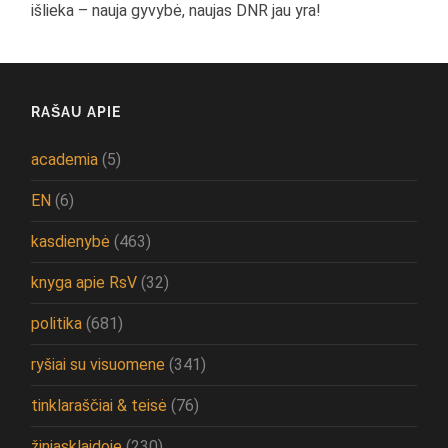
išlieka – nauja gyvybė, naujas DNR jau yra!
RAŠAU APIE
academia
(5)
EN
(6)
kasdienybė
(463)
knyga apie RsV
(32)
politika
(681)
ryšiai su visuomene
(341)
tinklaraščiai & teisė
(76)
žiniasklaidoje
(230)