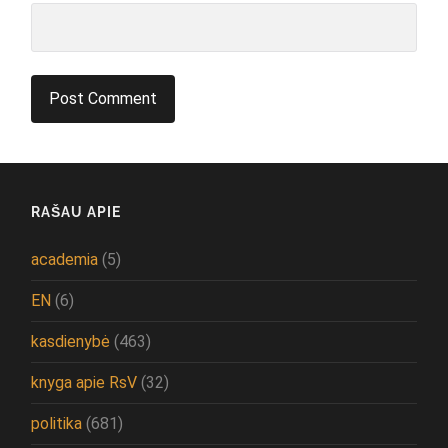
RAŠAU APIE
academia
(5)
EN
(6)
kasdienybė
(463)
knyga apie RsV
(32)
politika
(681)