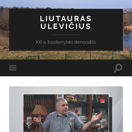
LIUTAURAS
ULEVIČIUS
XXI a. kasdienybės dienoraštis
Toggl
Toggle
search
mobile
field
menu