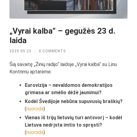
„Vyrai kalba“ – gegužės 23 d.
laida
2025.05.23
/
0 COMMENTS
Šią savaitę „Žinių radijo“ laidoje „Vyrai kalba“ su Linu
Kontrimu aptarėme:
Eurovizija – nevaldomos demokratijos
grimasa ar smėlio dėžė jaunimui?
Kodėl Švedijoje nebūna supuvusių braškių?
(
nuoroda
)
Vienas iš trijų lietuvių turi antsvorį – kodėl
Lietuva nedrįsta imtis to spręsti?
(
nuoroda
)