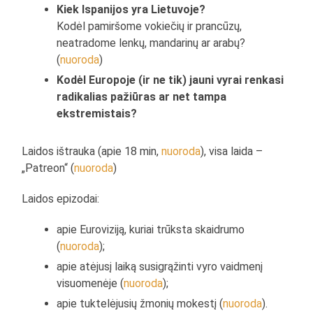
Kiek Ispanijos yra Lietuvoje?
Kodėl pamiršome vokiečių ir prancūzų,
neatradome lenkų, mandarinų ar arabų?
(
nuoroda
)
Kodėl Europoje (ir ne tik) jauni vyrai renkasi
radikalias pažiūras ar net tampa
ekstremistais?
Laidos ištrauka (apie 18 min,
nuoroda
), visa laida –
„Patreon“ (
nuoroda
)
Laidos epizodai:
apie Euroviziją, kuriai trūksta skaidrumo
(
nuoroda
);
apie atėjusį laiką susigrąžinti vyro vaidmenį
visuomenėje (
nuoroda
);
apie tuktelėjusių žmonių mokestį (
nuoroda
).