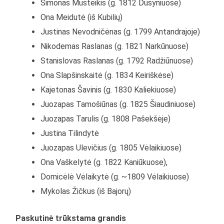
Simonas Musteikis (g. 1812 Dusyniuose)
Ona Meidutė (iš Kubilių)
Justinas Nevodničėnas (g. 1799 Antandrajoje)
Nikodemas Raslanas (g. 1821 Narkūnuose)
Stanislovas Raslanas (g. 1792 Radžiūnuose)
Ona Slapšinskaitė (g. 1834 Keiriškėse)
Kajetonas Šavinis (g. 1830 Kaliekiuose)
Juozapas Tamošiūnas (g. 1825 Šiaudiniuose)
Juozapas Tarulis (g. 1808 Pašekšėje)
Justina Tilindytė
Juozapas Ulevičius (g. 1805 Vėlaikiuose)
Ona Vaškelytė (g. 1822 Kaniūkuose),
Domicėlė Vėlaikytė (g. ~1809 Vėlaikiuose)
Mykolas Žičkus (iš Bajorų)
Paskutinė trūkstama grandis