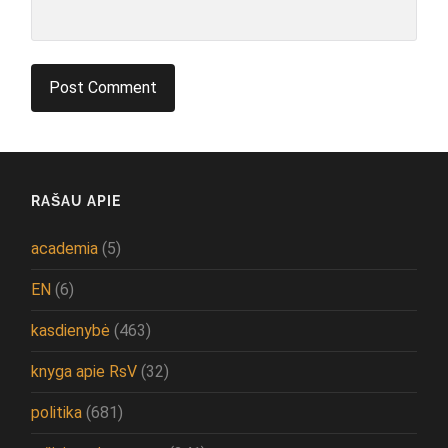
RAŠAU APIE
academia
(5)
EN
(6)
kasdienybė
(463)
knyga apie RsV
(32)
politika
(681)