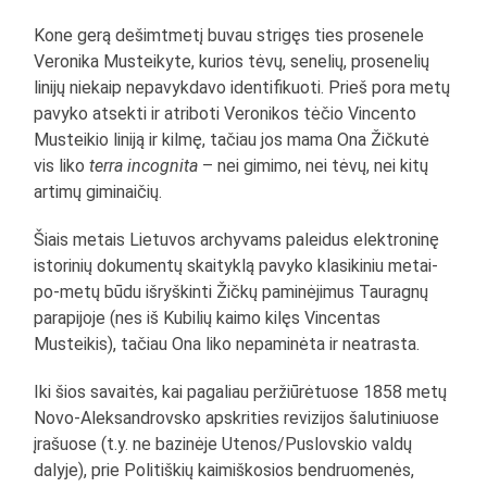
Kone gerą dešimtmetį buvau strigęs ties prosenele
Veronika Musteikyte, kurios tėvų, senelių, prosenelių
linijų niekaip nepavykdavo identifikuoti. Prieš pora metų
pavyko atsekti ir atriboti Veronikos tėčio Vincento
Musteikio liniją ir kilmę, tačiau jos mama Ona Žičkutė
vis liko
terra incognita
– nei gimimo, nei tėvų, nei kitų
artimų giminaičių.
Šiais metais Lietuvos archyvams paleidus elektroninę
istorinių dokumentų skaityklą pavyko klasikiniu metai-
po-metų būdu išryškinti Žičkų paminėjimus Tauragnų
parapijoje (nes iš Kubilių kaimo kilęs Vincentas
Musteikis), tačiau Ona liko nepaminėta ir neatrasta.
Iki šios savaitės, kai pagaliau peržiūrėtuose 1858 metų
Novo-Aleksandrovsko apskrities revizijos šalutiniuose
įrašuose (t.y. ne bazinėje Utenos/Puslovskio valdų
dalyje), prie Politiškių kaimiškosios bendruomenės,