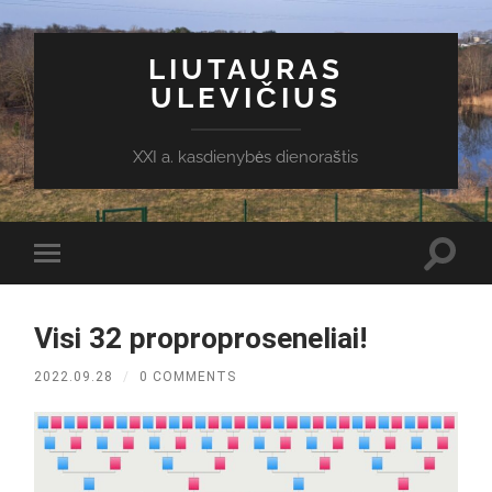
LIUTAURAS
ULEVIČIUS
XXI a. kasdienybės dienoraštis
Toggl
Toggle
search
mobile
field
menu
Visi 32 proproproseneliai!
2022.09.28
/
0 COMMENTS