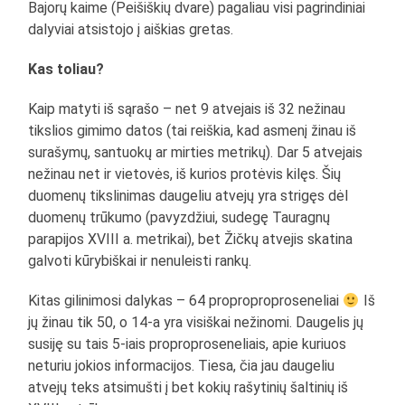
Bajorų kaime (Peišiškių dvare) pagaliau visi pagrindiniai
dalyviai atsistojo į aiškias gretas.
Kas toliau?
Kaip matyti iš sąrašo – net 9 atvejais iš 32 nežinau
tikslios gimimo datos (tai reiškia, kad asmenį žinau iš
surašymų, santuokų ar mirties metrikų). Dar 5 atvejais
nežinau net ir vietovės, iš kurios protėvis kilęs. Šių
duomenų tikslinimas daugeliu atvejų yra strigęs dėl
duomenų trūkumo (pavyzdžiui, sudegę Tauragnų
parapijos XVIII a. metrikai), bet Žičkų atvejis skatina
galvoti kūrybiškai ir nenuleisti rankų.
Kitas gilinimosi dalykas – 64 proproproproseneliai
Iš
jų žinau tik 50, o 14-a yra visiškai nežinomi. Daugelis jų
susiję su tais 5-iais proproproseneliais, apie kuriuos
neturiu jokios informacijos. Tiesa, čia jau daugeliu
atvejų teks atsimušti į bet kokių rašytinių šaltinių iš