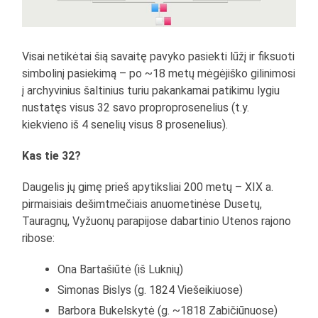
Visai netikėtai šią savaitę pavyko pasiekti lūžį ir fiksuoti
simbolinį pasiekimą – po ~18 metų mėgėjiško gilinimosi
į archyvinius šaltinius turiu pakankamai patikimu lygiu
nustatęs visus 32 savo proproprosenelius (t.y.
kiekvieno iš 4 senelių visus 8 prosenelius).
Kas tie 32?
Daugelis jų gimę prieš apytiksliai 200 metų – XIX a.
pirmaisiais dešimtmečiais anuometinėse Dusetų,
Tauragnų, Vyžuonų parapijose dabartinio Utenos rajono
ribose:
Ona Bartašiūtė (iš Luknių)
Simonas Bislys (g. 1824 Viešeikiuose)
Barbora Bukelskytė (g. ~1818 Zabičiūnuose)