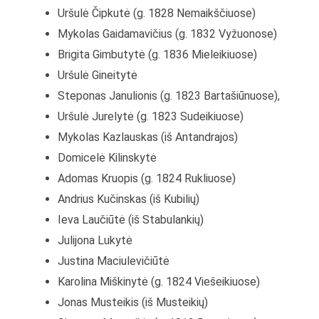
Uršulė Čipkutė (g. 1828 Nemaikščiuose)
Mykolas Gaidamavičius (g. 1832 Vyžuonose)
Brigita Gimbutytė (g. 1836 Mieleikiuose)
Uršulė Gineitytė
Steponas Janulionis (g. 1823 Bartašiūnuose),
Uršulė Jurelytė (g. 1823 Sudeikiuose)
Mykolas Kazlauskas (iš Antandrajos)
Domicelė Kilinskytė
Adomas Kruopis (g. 1824 Rukliuose)
Andrius Kučinskas (iš Kubilių)
Ieva Laučiūtė (iš Stabulankių)
Julijona Lukytė
Justina Maciulevičiūtė
Karolina Miškinytė (g. 1824 Viešeikiuose)
Jonas Musteikis (iš Musteikių)