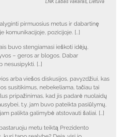
LNK Labas vakaras, Lietuva
 Palyginti pirmuosius metus ir dabartinę
e komunikacijoje, pozicijoje. [..]
etais buvo stengiamasi ieškoti idėjų,
tyvos – geros ar blogos. Dabar
nesusipykti. [..]
yvios arba viešos diskusijos, pavyzdžiui, kas
s susitikimus, nebekeliama, tačiau tai
lus pripažinimas, kad jis padarė nuolaidų
usybei, t.y. jam buvo pateikta pasiūlymų,
jam palikta galimybė atstovauti šaliai. [..]
 pastaruoju metu teiktą Prezidento
, kuri tapo realybe? Deja, visi jo