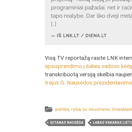
programiniai pažadai, net ir rac
tapo realybe. Dar liko dveji meta
[..]
IŠ LNK.LT / DIENA.LT
Visą TV reportažą rasite LNK intern
apsisprendimo į šalies vadovo kėd
transkribuotą versiją skelbia nauji
trejus G. Nausėdos prezidentavimo
politika
,
ryšiai su visuomene
,
žiniasklaid
GITANAS NAUSĖDA
LABAS VAKARAS LIET