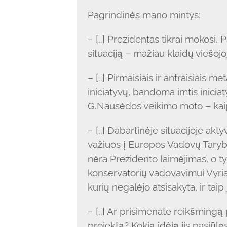
Pagrindinės mano mintys:
– [..] Prezidentas tikrai mokosi.
situaciją – mažiau klaidų viešojoj
– [..] Pirmaisiais ir antraisiais m
iniciatyvų, bandoma imtis inicia
G.Nausėdos veikimo moto – kaip 
– [..] Dabartinėje situacijoje akt
važiuos į Europos Vadovų Tarybo
nėra Prezidento laimėjimas, o ty
konservatorių vadovavimui Vyria
kurių negalėjo atsisakyta, ir taip 
– [..] Ar prisimenate reikšmingą
projektą? Kokią idėją jis pasiūlęs