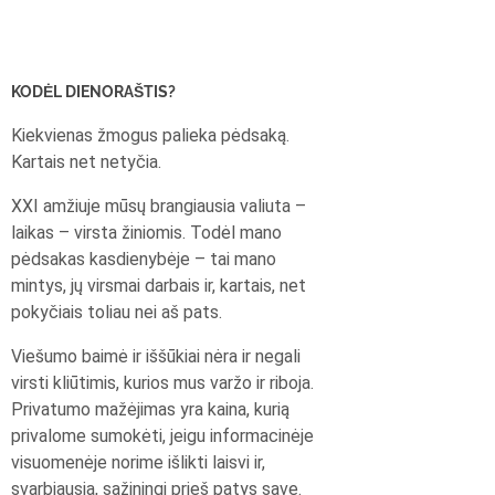
KODĖL DIENORAŠTIS?
Kiekvienas žmogus palieka pėdsaką.
Kartais net netyčia.
XXI amžiuje mūsų brangiausia valiuta –
laikas – virsta žiniomis. Todėl mano
pėdsakas kasdienybėje – tai mano
mintys, jų virsmai darbais ir, kartais, net
pokyčiais toliau nei aš pats.
Viešumo baimė ir iššūkiai nėra ir negali
virsti kliūtimis, kurios mus varžo ir riboja.
Privatumo mažėjimas yra kaina, kurią
privalome sumokėti, jeigu informacinėje
visuomenėje norime išlikti laisvi ir,
svarbiausia, sąžiningi prieš patys save.