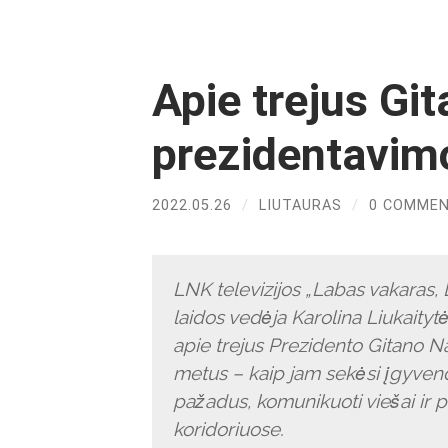
Apie trejus Gi
prezidentavim
2022.05.26
/
LIUTAURAS
/
0 COMME
LNK televizijos „Labas vakaras, 
laidos vedėja Karolina Liukaityt
apie trejus Prezidento Gitano 
metus – kaip jam sekėsi įgyvend
pažadus, komunikuoti viešai ir po
koridoriuose.