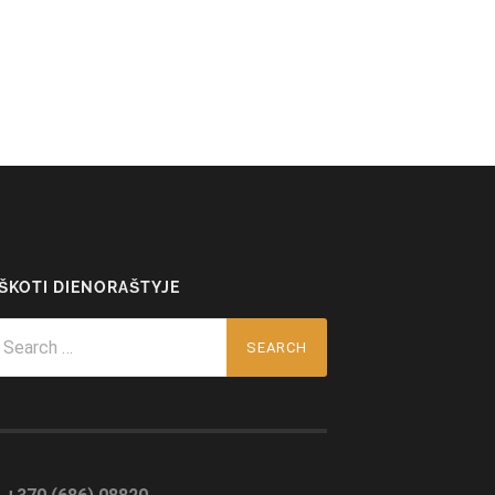
EŠKOTI DIENORAŠTYJE
arch
r: