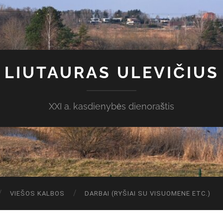
LIUTAURAS ULEVIČIUS
XXI a. kasdienybės dienoraštis
VIEŠOS KALBOS
DARBAI (RYŠIAI SU VISUOMENE ETC.)