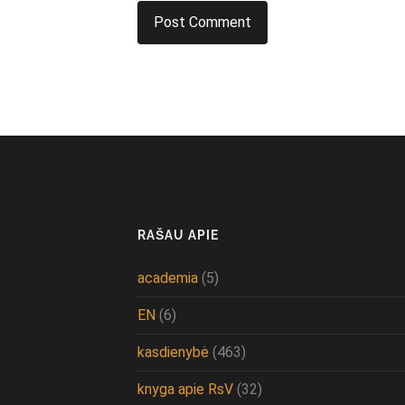
RAŠAU APIE
academia
(5)
EN
(6)
kasdienybė
(463)
knyga apie RsV
(32)