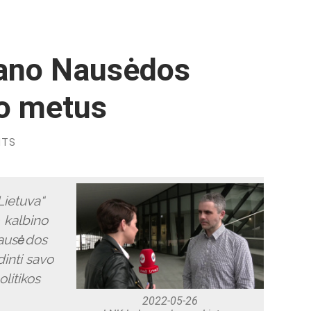
tano Nausėdos
o metus
NTS
Lietuva“
ė kalbino
Nausėdos
inti savo
litikos
2022-05-26