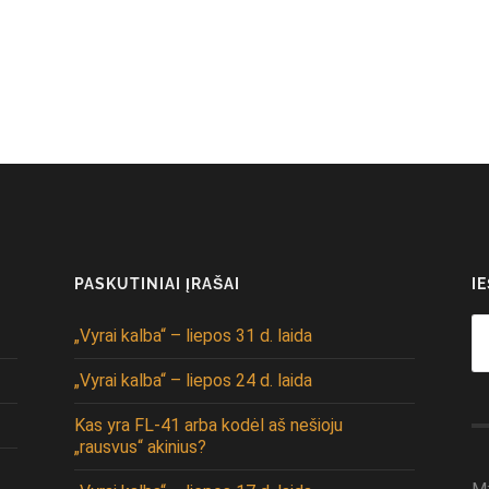
PASKUTINIAI ĮRAŠAI
I
Se
„Vyrai kalba“ – liepos 31 d. laida
fo
„Vyrai kalba“ – liepos 24 d. laida
Kas yra FL-41 arba kodėl aš nešioju
„rausvus“ akinius?