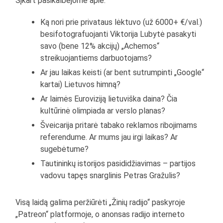
Šįkart pasikalbėjome apie:
Ką nori prie privataus lėktuvo (už 6000+ €/val.)
besifotografuojanti Viktorija Lubytė pasakyti
savo (bene 12% akcijų) „Achemos“
streikuojantiems darbuotojams?
Ar jau laikas keisti (ar bent sutrumpinti „Google“
kartai) Lietuvos himną?
Ar laimės Euroviziją lietuviška daina? Čia
kultūrinė olimpiada ar verslo planas?
Šveicarija pritarė tabako reklamos ribojimams
referendume. Ar mums jau irgi laikas? Ar
sugebėtume?
Tautininkų istorijos pasididžiavimas – partijos
vadovu tapęs snarglinis Petras Gražulis?
Visą laidą galima peržiūrėti „Žinių radijo“ paskyroje
„Patreon“ platformoje, o anonsas radijo interneto