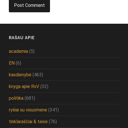
RAŠAU APIE
academia
(5)
EN
(6)
kasdienybė
(463)
knyga apie RsV
(32)
politika
(681)
ryšiai su visuomene
(341)
tinklaraščiai & teisė
(76)