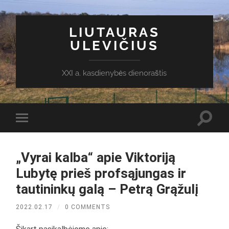
LIUTAURAS
ULEVIČIUS
XXI a. kasdienybės dienoraštis
Toggl
Toggle
search
mobile
field
menu
„Vyrai kalba“ apie Viktoriją
Lubytę prieš profsąjungas ir
tautininkų galą – Petrą Grąžulį
2022.02.17
/
0 COMMENTS