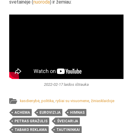
svetainėje (
nuoroda
) ir žemiau:
2022-02-17 laidos ištrauka
kasdienybė
,
politika
,
ryšiai su visuomene
,
žiniasklaidoje
ACHEMA
EUROVIZIJA
HIMNAS
PETRAS GRAŽULIS
ŠVEICARIJA
TABAKO REKLAMA
TAUTININKAI