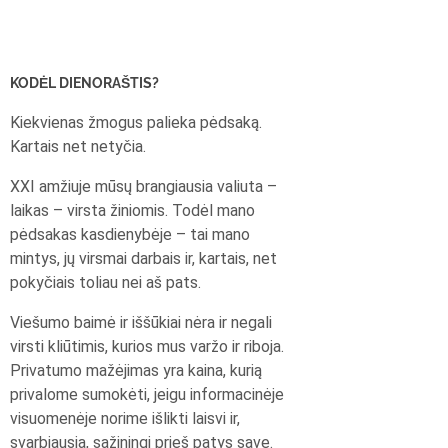
KODĖL DIENORAŠTIS?
Kiekvienas žmogus palieka pėdsaką.
Kartais net netyčia.
XXI amžiuje mūsų brangiausia valiuta –
laikas – virsta žiniomis. Todėl mano
pėdsakas kasdienybėje – tai mano
mintys, jų virsmai darbais ir, kartais, net
pokyčiais toliau nei aš pats.
Viešumo baimė ir iššūkiai nėra ir negali
virsti kliūtimis, kurios mus varžo ir riboja.
Privatumo mažėjimas yra kaina, kurią
privalome sumokėti, jeigu informacinėje
visuomenėje norime išlikti laisvi ir,
svarbiausia, sąžiningi prieš patys save.