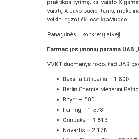
praktikos tyrimą, kai vaisto X gami
vaistą X savo pacientams, mokslin
veiklai egzotiškuose kraštuose.
Panagrinėsiu konkretų atvejį.
Farmacijos įmonių parama UAB „
VVKT duomenys rodo, kad UAB gav
Baxalta Lithuania – 1 800
Berlin Chemie Menarini Balti
Bayer – 500
Ferring – 1 573
Grindeks – 1 815
Novartis – 2 178