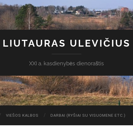
LIUTAURAS ULEVIČIUS
XXI a. kasdienybės dienoraštis
VIEŠOS KALBOS
DARBAI (RYŠIAI SU VISUOMENE ETC.)