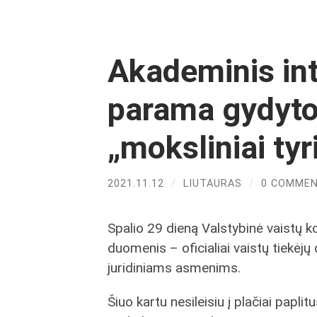
Akademinis int
parama gydytoj
„moksliniai tyr
2021.11.12
/
LIUTAURAS
/
0 COMME
Spalio 29 dieną Valstybinė vaistų 
duomenis – oficialiai vaistų tiekėj
juridiniams asmenims.
Šiuo kartu nesileisiu į plačiai papli