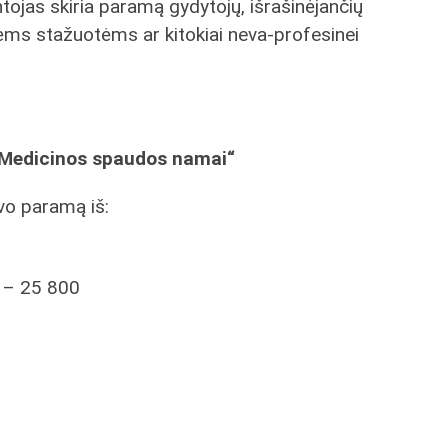
ntojas skiria paramą gydytojų, išrašinėjančių
ėms stažuotėms ar kitokiai neva-profesinei
Medicinos spaudos namai“
o paramą iš:
c – 25 800