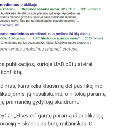
komi vertais „mokslinių leidinių“ statuso
s publikacijos, kurioje UAB būtų atvirai
konfliktą.
imas, kuris kelia klausimą dėl pasitikėjimo
ikacijomis, jų nešališkumu, o ir tokią paramą
 ją priimančių gydytojų skaidrumu.
ey“ ar „Elsevier“ gautų paramą iš publikacijų
poracijų – skandalas būtų milžiniškas. O