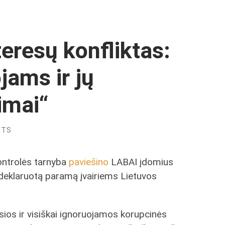
eresų konfliktas:
ams ir jų
imai“
NTS
kontrolės tarnyba
paviešino
LABAI įdomius
ų deklaruotą paramą įvairiems Lietuvos
tusios ir visiškai ignoruojamos korupcinės