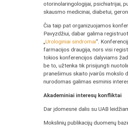
otorinolaringologijai, psichiatrijai, 
skausmo medicinai, diabetui, gerontolo
Čia taip pat organizuojamos konfer
Pavyzdžiui, dabar galima registruot
„
Urologiniai sindromai
“. Konferenci
farmacijos draugija, nors visi regis
tokios konferencijos dalyviams ž
be to, užtenka tik prisijungti nuoto
pranešimus skaito įvairūs mokslo d
nurodomas galimas esminis interesų
Akademiniai interesų konfliktai
Dar įdomesnė dalis su UAB leidžiam
Mokslinių publikacijų duomenų bazės