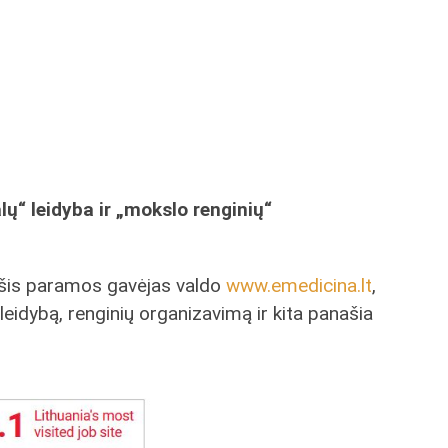
ų“ leidyba ir „mokslo renginių“
d šis paramos gavėjas valdo
www.emedicina.lt
,
ų leidybą, renginių organizavimą ir kita panašia