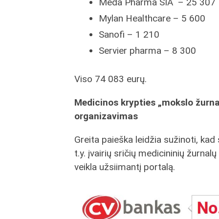
Meda Pharma SIA – 25 307
Mylan Healthcare – 5 600
Sanofi – 1 210
Servier pharma – 8 300
Viso 74 083 eurų.
Medicinos krypties „mokslo žurnal
organizavimas
Greita paieška leidžia sužinoti, ka
t.y. įvairių sričių medicininių žurnal
veikla užsiimantį portalą.