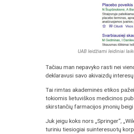
UAB leidžiami leidiniai lai
Tačiau man nepavyko rasti nei vieno
deklaravusi savo akivaizdų interesų 
Tai rimtas akademinės etikos pažeid
tokiomis lietuviškos medicinos publ
skirstančių farmacijos įmonių beigi
Juk jeigu koks nors „Springer“, „Wil
turiniu tiesiogiai suinteresuotų kor