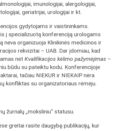
pulmonologijai, imunologijai, alergologijai,
gijai, geriatrijai, urologijai ir kt.
encijos gydytojams ir vaistininkams.
is į specializuotą konferenciją urologams
ją neva organizuoja Klinikinės medicinos ir
tracijos rekvizitai – UAB. Dar įdomiau, kad
adamas net
Kvalifikacijos kėlimo pažymėjimas
–
liniu būdu su pateiktu kodu. Konferencijoje
aktarai, tačiau NIEKUR ir NIEKAIP nėra
 konfliktas su organizatoriaus rėmėju.
ų žurnalų „moksliniu“ statusu.
e greitai rasite daugybę publikacijų, kur